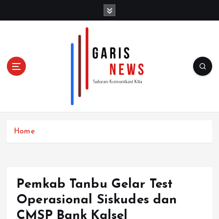
S
k
i
p
t
o
c
o
n
t
e
n
Home
t
Pemkab Tanbu Gelar Test
Operasional Siskudes dan
CMSP Bank Kalsel