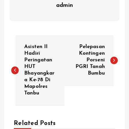
admin
N
Asisten II
Pelepasan
a
Hadiri
Kontingen
Peringatan
Porseni
HUT
PGRI Tanah
v
Bhayangkar
Bumbu
a Ke-78 Di
i
Mapolres
Tanbu
g
a
Related Posts
s