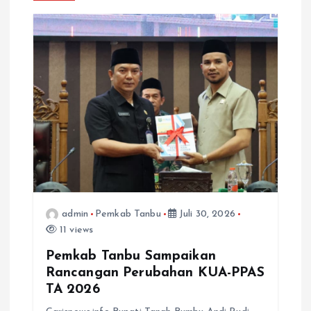
i
p
o
s
admin
Pemkab Tanbu
Juli 30, 2026
11 views
Pemkab Tanbu Sampaikan
Rancangan Perubahan KUA-PPAS
TA 2026