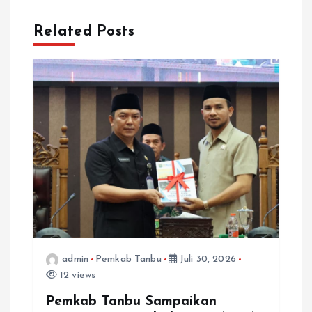
a
Related Posts
s
i
p
o
s
admin
Pemkab Tanbu
Juli 30, 2026
12 views
Pemkab Tanbu Sampaikan