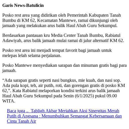
Garis News-Batulicin
Posko rest area yang didirikan oleh Pemerintah Kabupaten Tanah
Bumbu di KM 62, Kecamatan Mantewe, ramai dikunjungi oleh
jamaah yang melakukan arus balik Haul Abah Guru Sekumpul.
Berdasarkan pantauan kru Media Center Tanah Bumbu, Rabiatul
Adawiyah, arus balik jamaah mulai ramai di jalur alternatif KM 62.
Posko rest area ini menjadi tempat favorit bagi jamaah untuk
melepas lelah selama perjalanan.
Posko Mantewe menyediakan sarapan dan minuman gratis bagi para
jamaah.
“Ada sarapan gratis seperti nasi bungkus, mie kuah, dan nasi sop.
Ada pula kopi, teh, air putih, roti, dan gorengan gratis di posko KM
62,”. Kata Rabiatul melaporkan kondisi terkini arus balik jamaah
Haul Abah Guru Sekumpul pada Senin (6/1/2025) pukul 09.00
WITA.
Baca juga ..
Tabligh Akbar Meriahkan Aksi Sinergitas Merah
Putih di Angsana : Menumbuhkan Semangat Kebersamaan dan
Cinta Tanah Air