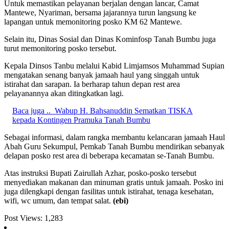
Untuk memastikan pelayanan berjalan dengan lancar, Camat
Mantewe, Nyariman, bersama jajarannya turun langsung ke
lapangan untuk memonitoring posko KM 62 Mantewe.
Selain itu, Dinas Sosial dan Dinas Kominfosp Tanah Bumbu juga
turut memonitoring posko tersebut.
Kepala Dinsos Tanbu melalui Kabid Limjamsos Muhammad Supian
mengatakan senang banyak jamaah haul yang singgah untuk
istirahat dan sarapan. Ia berharap tahun depan rest area
pelayanannya akan ditingkatkan lagi.
Baca juga ..
Wabup H. Bahsanuddin Sematkan TISKA
kepada Kontingen Pramuka Tanah Bumbu
Sebagai informasi, dalam rangka membantu kelancaran jamaah Haul
Abah Guru Sekumpul, Pemkab Tanah Bumbu mendirikan sebanyak
delapan posko rest area di beberapa kecamatan se-Tanah Bumbu.
Atas instruksi Bupati Zairullah Azhar, posko-posko tersebut
menyediakan makanan dan minuman gratis untuk jamaah. Posko ini
juga dilengkapi dengan fasilitas untuk istirahat, tenaga kesehatan,
wifi, wc umum, dan tempat salat.
(ebi)
Post Views:
1,283