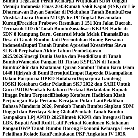
Bumbu Tegaskan Peran Keluarga Wujudkan SDM Unggul
Menuju Indonesia Emas 2045
Rumah Sakit Kapal (RSK) dr Lie
Dharmawan Bayan Sandar di Pelabuhan Tanah Bumbu
Desa
Mustika Juara Umum MTQN ke-19 Tingkat Kecamatan
Kuranji
Presiden Prabowo Resmikan 1.151 Km Jalan Daerah,
Termasuk IJD di Tanah Bumbu
Sosialisasi KEJAR Hadir di
SDN 8 Kampung Baru, Generasi Muda Melek Finansial
Dua
Desa di Tanah Bumbu Jadi Percontohan Ruang Bersama
Indonesia
Bupati Tanah Bumbu Apresiasi Kreativitas Siswa
SLB di Perpisahan Akhir Tahun Pembelajaran
2025/2026
Sinergi Dunia Usaha dan Pendidikan di Tanah
Bumbu
Wamenko Pangan RI Tinjau KSPEAN di Tanah
Bumbu
Zikir dan Khataman Quran Sambut Tahun Baru Islam
1448 Hijriyah di Bumi Bersujud
Empat Raperda Disampaikan
Dalam Paripurna DPRD Kotabaru
Disparpora Gandeng
IOSKI Kotabaru Gelar Pelatihan SKJ 2022 dan SAIH Untuk
Guru PJOK
Pemkab Kotabaru Perkuat Kedaulatan Rupiah
Hingga Pulau Terpencil
Bioskop Kotabaru Hadirkan Kisah
Perjuangan Raja Pertama Kerajaan Pulau Laut
Pelatihan
Bahasa Mandarin 2026, Pemkab Tanah Bumbu Siapkan SDM
Unggul dan Berdaya Saing Global
Pemkab Tanah Bumbu
Sampaikan LPj APBD 2025
Bimtek KKPR dan Integrasi Data
LBS, Bupati Andi Rudi Latif Perkuat Komitmen Ketahanan
Pangan
DWP Tanah Bumbu Dorong Ekonomi Keluarga Lewat
Pelatihan Rolade Ikan
Pembukaan PKP Angkatan IV 2026,