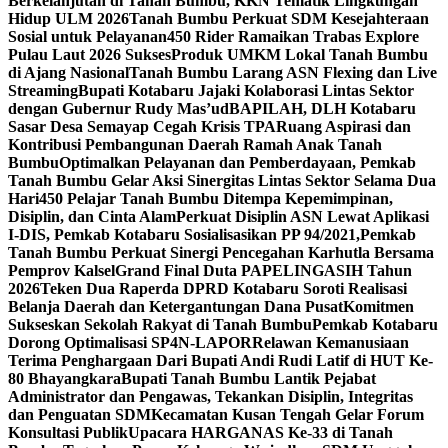
Berkelanjutan di Tanah Bumbu, KKN Tematik Lingkungan
Hidup ULM 2026
Tanah Bumbu Perkuat SDM Kesejahteraan
Sosial untuk Pelayanan
450 Rider Ramaikan Trabas Explore
Pulau Laut 2026 Sukses
Produk UMKM Lokal Tanah Bumbu
di Ajang Nasional
Tanah Bumbu Larang ASN Flexing dan Live
Streaming
Bupati Kotabaru Jajaki Kolaborasi Lintas Sektor
dengan Gubernur Rudy Mas’ud
BAPILAH, DLH Kotabaru
Sasar Desa Semayap Cegah Krisis TPA
Ruang Aspirasi dan
Kontribusi Pembangunan Daerah Ramah Anak Tanah
Bumbu
Optimalkan Pelayanan dan Pemberdayaan, Pemkab
Tanah Bumbu Gelar Aksi Sinergitas Lintas Sektor Selama Dua
Hari
450 Pelajar Tanah Bumbu Ditempa Kepemimpinan,
Disiplin, dan Cinta Alam
Perkuat Disiplin ASN Lewat Aplikasi
I-DIS, Pemkab Kotabaru Sosialisasikan PP 94/2021,
Pemkab
Tanah Bumbu Perkuat Sinergi Pencegahan Karhutla Bersama
Pemprov Kalsel
Grand Final Duta PAPELINGASIH Tahun
2026
Teken Dua Raperda DPRD Kotabaru Soroti Realisasi
Belanja Daerah dan Ketergantungan Dana Pusat
Komitmen
Sukseskan Sekolah Rakyat di Tanah Bumbu
Pemkab Kotabaru
Dorong Optimalisasi SP4N-LAPOR
Relawan Kemanusiaan
Terima Penghargaan Dari Bupati Andi Rudi Latif di HUT Ke-
80 Bhayangkara
Bupati Tanah Bumbu Lantik Pejabat
Administrator dan Pengawas, Tekankan Disiplin, Integritas
dan Penguatan SDM
Kecamatan Kusan Tengah Gelar Forum
Konsultasi Publik
Upacara HARGANAS Ke-33 di Tanah