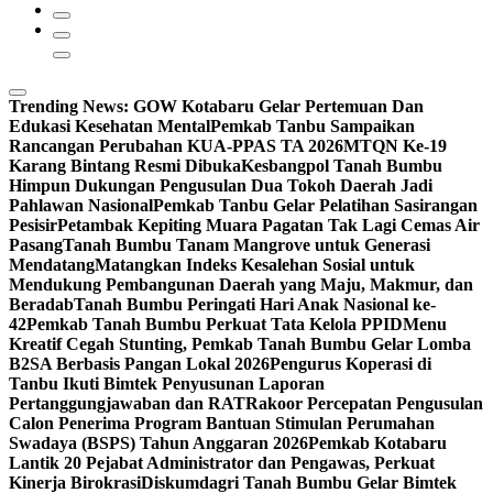
Trending News:
GOW Kotabaru Gelar Pertemuan Dan
Edukasi Kesehatan Mental
Pemkab Tanbu Sampaikan
Rancangan Perubahan KUA-PPAS TA 2026
MTQN Ke-19
Karang Bintang Resmi Dibuka
Kesbangpol Tanah Bumbu
Himpun Dukungan Pengusulan Dua Tokoh Daerah Jadi
Pahlawan Nasional
Pemkab Tanbu Gelar Pelatihan Sasirangan
Pesisir
Petambak Kepiting Muara Pagatan Tak Lagi Cemas Air
Pasang
Tanah Bumbu Tanam Mangrove untuk Generasi
Mendatang
Matangkan Indeks Kesalehan Sosial untuk
Mendukung Pembangunan Daerah yang Maju, Makmur, dan
Beradab
Tanah Bumbu Peringati Hari Anak Nasional ke-
42
Pemkab Tanah Bumbu Perkuat Tata Kelola PPID
Menu
Kreatif Cegah Stunting, Pemkab Tanah Bumbu Gelar Lomba
B2SA Berbasis Pangan Lokal 2026
Pengurus Koperasi di
Tanbu Ikuti Bimtek Penyusunan Laporan
Pertanggungjawaban dan RAT
Rakoor Percepatan Pengusulan
Calon Penerima Program Bantuan Stimulan Perumahan
Swadaya (BSPS) Tahun Anggaran 2026
Pemkab Kotabaru
Lantik 20 Pejabat Administrator dan Pengawas, Perkuat
Kinerja Birokrasi
Diskumdagri Tanah Bumbu Gelar Bimtek