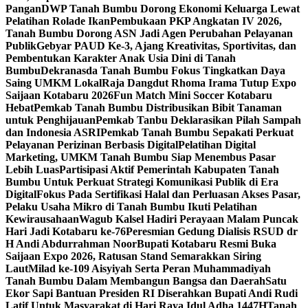
Pangan
DWP Tanah Bumbu Dorong Ekonomi Keluarga Lewat
Pelatihan Rolade Ikan
Pembukaan PKP Angkatan IV 2026,
Tanah Bumbu Dorong ASN Jadi Agen Perubahan Pelayanan
Publik
Gebyar PAUD Ke-3, Ajang Kreativitas, Sportivitas, dan
Pembentukan Karakter Anak Usia Dini di Tanah
Bumbu
Dekranasda Tanah Bumbu Fokus Tingkatkan Daya
Saing UMKM Lokal
Raja Dangdut Rhoma Irama Tutup Expo
Saijaan Kotabaru 2026
Fun Match Mini Soccer Kotabaru
Hebat
Pemkab Tanah Bumbu Distribusikan Bibit Tanaman
untuk Penghijauan
Pemkab Tanbu Deklarasikan Pilah Sampah
dan Indonesia ASRI
Pemkab Tanah Bumbu Sepakati Perkuat
Pelayanan Perizinan Berbasis Digital
Pelatihan Digital
Marketing, UMKM Tanah Bumbu Siap Menembus Pasar
Lebih Luas
Partisipasi Aktif Pemerintah Kabupaten Tanah
Bumbu Untuk Perkuat Strategi Komunikasi Publik di Era
Digital
Fokus Pada Sertifikasi Halal dan Perluasan Akses Pasar,
Pelaku Usaha Mikro di Tanah Bumbu Ikuti Pelatihan
Kewirausahaan
Wagub Kalsel Hadiri Perayaan Malam Puncak
Hari Jadi Kotabaru ke-76
Peresmian Gedung Dialisis RSUD dr
H Andi Abdurrahman Noor
Bupati Kotabaru Resmi Buka
Saijaan Expo 2026, Ratusan Stand Semarakkan Siring
Laut
Milad ke-109 Aisyiyah Serta Peran Muhammadiyah
Tanah Bumbu Dalam Membangun Bangsa dan Daerah
Satu
Ekor Sapi Bantuan Presiden RI Diserahkan Bupati Andi Rudi
Latif Untuk Masyarakat di Hari Raya Idul Adha 1447H
Tanah