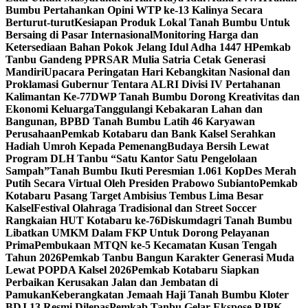
Bumbu Pertahankan Opini WTP ke-13 Kalinya Secara
Berturut-turut
Kesiapan Produk Lokal Tanah Bumbu Untuk
Bersaing di Pasar Internasional
Monitoring Harga dan
Ketersediaan Bahan Pokok Jelang Idul Adha 1447 H
Pemkab
Tanbu Gandeng PPRSAR Mulia Satria Cetak Generasi
Mandiri
Upacara Peringatan Hari Kebangkitan Nasional dan
Proklamasi Gubernur Tentara ALRI Divisi IV Pertahanan
Kalimantan Ke-77
DWP Tanah Bumbu Dorong Kreativitas dan
Ekonomi Keluarga
Tanggulangi Kebakaran Lahan dan
Bangunan, BPBD Tanah Bumbu Latih 46 Karyawan
Perusahaan
Pemkab Kotabaru dan Bank Kalsel Serahkan
Hadiah Umroh Kepada Pemenang
Budaya Bersih Lewat
Program DLH Tanbu “Satu Kantor Satu Pengelolaan
Sampah”
Tanah Bumbu Ikuti Peresmian 1.061 KopDes Merah
Putih Secara Virtual Oleh Presiden Prabowo Subianto
Pemkab
Kotabaru Pasang Target Ambisius Tembus Lima Besar
Kalsel
Festival Olahraga Tradisional dan Street Soccer
Rangkaian HUT Kotabaru ke-76
Diskumdagri Tanah Bumbu
Libatkan UMKM Dalam FKP Untuk Dorong Pelayanan
Prima
Pembukaan MTQN ke-5 Kecamatan Kusan Tengah
Tahun 2026
Pemkab Tanbu Bangun Karakter Generasi Muda
Lewat POPDA Kalsel 2026
Pemkab Kotabaru Siapkan
Perbaikan Kerusakan Jalan dan Jembatan di
Pamukan
Keberangkatan Jemaah Haji Tanah Bumbu Kloter
BDJ 13 Resmi Dilepas
Pemkab Tanbu Gelar Ekspose PJPK