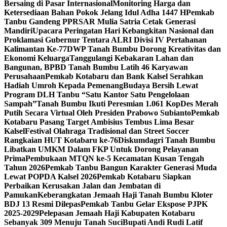
Bersaing di Pasar Internasional
Monitoring Harga dan
Ketersediaan Bahan Pokok Jelang Idul Adha 1447 H
Pemkab
Tanbu Gandeng PPRSAR Mulia Satria Cetak Generasi
Mandiri
Upacara Peringatan Hari Kebangkitan Nasional dan
Proklamasi Gubernur Tentara ALRI Divisi IV Pertahanan
Kalimantan Ke-77
DWP Tanah Bumbu Dorong Kreativitas dan
Ekonomi Keluarga
Tanggulangi Kebakaran Lahan dan
Bangunan, BPBD Tanah Bumbu Latih 46 Karyawan
Perusahaan
Pemkab Kotabaru dan Bank Kalsel Serahkan
Hadiah Umroh Kepada Pemenang
Budaya Bersih Lewat
Program DLH Tanbu “Satu Kantor Satu Pengelolaan
Sampah”
Tanah Bumbu Ikuti Peresmian 1.061 KopDes Merah
Putih Secara Virtual Oleh Presiden Prabowo Subianto
Pemkab
Kotabaru Pasang Target Ambisius Tembus Lima Besar
Kalsel
Festival Olahraga Tradisional dan Street Soccer
Rangkaian HUT Kotabaru ke-76
Diskumdagri Tanah Bumbu
Libatkan UMKM Dalam FKP Untuk Dorong Pelayanan
Prima
Pembukaan MTQN ke-5 Kecamatan Kusan Tengah
Tahun 2026
Pemkab Tanbu Bangun Karakter Generasi Muda
Lewat POPDA Kalsel 2026
Pemkab Kotabaru Siapkan
Perbaikan Kerusakan Jalan dan Jembatan di
Pamukan
Keberangkatan Jemaah Haji Tanah Bumbu Kloter
BDJ 13 Resmi Dilepas
Pemkab Tanbu Gelar Ekspose PJPK
2025-2029
Pelepasan Jemaah Haji Kabupaten Kotabaru
Sebanyak 309 Menuju Tanah Suci
Bupati Andi Rudi Latif