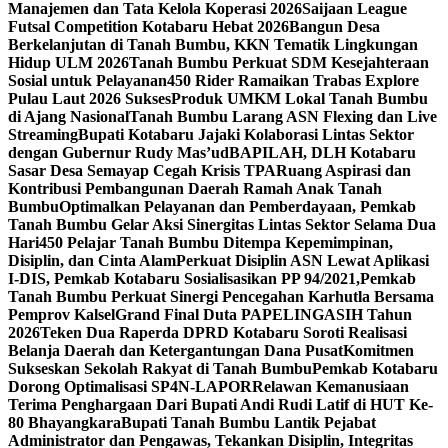
Manajemen dan Tata Kelola Koperasi 2026
Saijaan League
Futsal Competition Kotabaru Hebat 2026
Bangun Desa
Berkelanjutan di Tanah Bumbu, KKN Tematik Lingkungan
Hidup ULM 2026
Tanah Bumbu Perkuat SDM Kesejahteraan
Sosial untuk Pelayanan
450 Rider Ramaikan Trabas Explore
Pulau Laut 2026 Sukses
Produk UMKM Lokal Tanah Bumbu
di Ajang Nasional
Tanah Bumbu Larang ASN Flexing dan Live
Streaming
Bupati Kotabaru Jajaki Kolaborasi Lintas Sektor
dengan Gubernur Rudy Mas’ud
BAPILAH, DLH Kotabaru
Sasar Desa Semayap Cegah Krisis TPA
Ruang Aspirasi dan
Kontribusi Pembangunan Daerah Ramah Anak Tanah
Bumbu
Optimalkan Pelayanan dan Pemberdayaan, Pemkab
Tanah Bumbu Gelar Aksi Sinergitas Lintas Sektor Selama Dua
Hari
450 Pelajar Tanah Bumbu Ditempa Kepemimpinan,
Disiplin, dan Cinta Alam
Perkuat Disiplin ASN Lewat Aplikasi
I-DIS, Pemkab Kotabaru Sosialisasikan PP 94/2021,
Pemkab
Tanah Bumbu Perkuat Sinergi Pencegahan Karhutla Bersama
Pemprov Kalsel
Grand Final Duta PAPELINGASIH Tahun
2026
Teken Dua Raperda DPRD Kotabaru Soroti Realisasi
Belanja Daerah dan Ketergantungan Dana Pusat
Komitmen
Sukseskan Sekolah Rakyat di Tanah Bumbu
Pemkab Kotabaru
Dorong Optimalisasi SP4N-LAPOR
Relawan Kemanusiaan
Terima Penghargaan Dari Bupati Andi Rudi Latif di HUT Ke-
80 Bhayangkara
Bupati Tanah Bumbu Lantik Pejabat
Administrator dan Pengawas, Tekankan Disiplin, Integritas