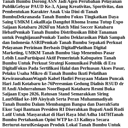
Tanah Bumbu Dorong ASN Jadi Agen Perubahan Pelayanan
Publik
Gebyar PAUD Ke-3, Ajang Kreativitas, Sportivitas, dan
Pembentukan Karakter Anak Usia Dini di Tanah
Bumbu
Dekranasda Tanah Bumbu Fokus Tingkatkan Daya
Saing UMKM Lokal
Raja Dangdut Rhoma Irama Tutup Expo
Saijaan Kotabaru 2026
Fun Match Mini Soccer Kotabaru
Hebat
Pemkab Tanah Bumbu Distribusikan Bibit Tanaman
untuk Penghijauan
Pemkab Tanbu Deklarasikan Pilah Sampah
dan Indonesia ASRI
Pemkab Tanah Bumbu Sepakati Perkuat
Pelayanan Perizinan Berbasis Digital
Pelatihan Digital
Marketing, UMKM Tanah Bumbu Siap Menembus Pasar
Lebih Luas
Partisipasi Aktif Pemerintah Kabupaten Tanah
Bumbu Untuk Perkuat Strategi Komunikasi Publik di Era
Digital
Fokus Pada Sertifikasi Halal dan Perluasan Akses Pasar,
Pelaku Usaha Mikro di Tanah Bumbu Ikuti Pelatihan
Kewirausahaan
Wagub Kalsel Hadiri Perayaan Malam Puncak
Hari Jadi Kotabaru ke-76
Peresmian Gedung Dialisis RSUD dr
H Andi Abdurrahman Noor
Bupati Kotabaru Resmi Buka
Saijaan Expo 2026, Ratusan Stand Semarakkan Siring
Laut
Milad ke-109 Aisyiyah Serta Peran Muhammadiyah
Tanah Bumbu Dalam Membangun Bangsa dan Daerah
Satu
Ekor Sapi Bantuan Presiden RI Diserahkan Bupati Andi Rudi
Latif Untuk Masyarakat di Hari Raya Idul Adha 1447H
Tanah
Bumbu Pertahankan Opini WTP ke-13 Kalinya Secara
Berturut-turut
Kesiapan Produk Lokal Tanah Bumbu Untuk