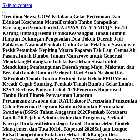
Skip to content
Trending News:
GOW Kotabaru Gelar Pertemuan Dan
Edukasi Kesehatan Mental
Pemkab Tanbu Sampaikan
Rancangan Perubahan KUA-PPAS TA 2026
MTQN Ke-19
Karang Bintang Resmi Dibuka
Kesbangpol Tanah Bumbu
Himpun Dukungan Pengusulan Dua Tokoh Daerah Jadi
Pahlawan Nasional
Pemkab Tanbu Gelar Pelatihan Sasirangan
Pesisir
Petambak Kepiting Muara Pagatan Tak Lagi Cemas Air
Pasang
Tanah Bumbu Tanam Mangrove untuk Generasi
Mendatang
Matangkan Indeks Kesalehan Sosial untuk
Mendukung Pembangunan Daerah yang Maju, Makmur, dan
Beradab
Tanah Bumbu Peringati Hari Anak Nasional ke-
42
Pemkab Tanah Bumbu Perkuat Tata Kelola PPID
Menu
Kreatif Cegah Stunting, Pemkab Tanah Bumbu Gelar Lomba
B2SA Berbasis Pangan Lokal 2026
Pengurus Koperasi di
Tanbu Ikuti Bimtek Penyusunan Laporan
Pertanggungjawaban dan RAT
Rakoor Percepatan Pengusulan
Calon Penerima Program Bantuan Stimulan Perumahan
Swadaya (BSPS) Tahun Anggaran 2026
Pemkab Kotabaru
Lantik 20 Pejabat Administrator dan Pengawas, Perkuat
Kinerja Birokrasi
Diskumdagri Tanah Bumbu Gelar Bimtek
Manajemen dan Tata Kelola Koperasi 2026
Saijaan League
Futsal Competition Kotabaru Hebat 2026
Bangun Desa