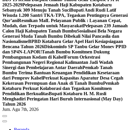
2025-2029
Pelepasan Jemaah Haji Kabupaten Kotabaru
Sebanyak 309 Menuju Tanah Suci
Bupati Andi Rudi Latif
Wisuda 1.200 Santri TKA-TPA, Tegaskan Pentingnya Generasi
Qur’ani
Resmikan MalL Pelayanan Publik : Layanan Cepat,
Mudah, dan Terpadu untuk Masyarakat
Pelepasan 239 Jamaah
Calon Haji Kabupaten Tanah Bumbu
Sosialisasi Bela Negara
Generasi Muda Tanah Bumbu Dibekali Nilai Pancasila dan
Nasionalisme
BPBD Kotabaru Gelar Apel Hari Kesiapsiagaan
Bencana Tahun 2026
Diskominfo SP Tanbu Gelar Monev PPID
dan SP4N-LAPOR!
Tanah Bumbu Komitmen Dukung
Pembangunan Kodam di Kalsel
Forum Orkestrasi
Pembangunan Negeri Regional Kalimantan Jadi Wadah
Sinergi dan Pembelajaran Antar Daerah
Pemkab Tanah
Bumbu Terima Bantuan Keuangan Pendidikan Kesetaraan
dari Pemprov Kalsel
Perkuat Kapasitas Aparatur Desa Cegah
Kekerasan Perempuan dan Anak di Tanah Bumbu
Pemkab
Kotabaru Perkuat Kolaborasi dan Tegaskan Komitmen
Pendidikan Berkualitas
Bupati Kotabaru H. M. Rusli
Menghadiri Peringatan Hari Buruh Internasional (May Day)
Tahun 2026
Jum. Agu 7th, 2026
Beranda