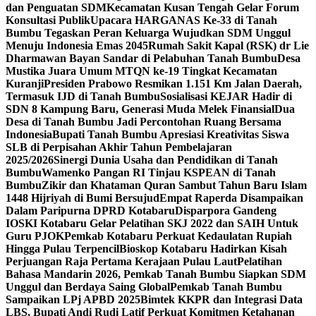
dan Penguatan SDM
Kecamatan Kusan Tengah Gelar Forum
Konsultasi Publik
Upacara HARGANAS Ke-33 di Tanah
Bumbu Tegaskan Peran Keluarga Wujudkan SDM Unggul
Menuju Indonesia Emas 2045
Rumah Sakit Kapal (RSK) dr Lie
Dharmawan Bayan Sandar di Pelabuhan Tanah Bumbu
Desa
Mustika Juara Umum MTQN ke-19 Tingkat Kecamatan
Kuranji
Presiden Prabowo Resmikan 1.151 Km Jalan Daerah,
Termasuk IJD di Tanah Bumbu
Sosialisasi KEJAR Hadir di
SDN 8 Kampung Baru, Generasi Muda Melek Finansial
Dua
Desa di Tanah Bumbu Jadi Percontohan Ruang Bersama
Indonesia
Bupati Tanah Bumbu Apresiasi Kreativitas Siswa
SLB di Perpisahan Akhir Tahun Pembelajaran
2025/2026
Sinergi Dunia Usaha dan Pendidikan di Tanah
Bumbu
Wamenko Pangan RI Tinjau KSPEAN di Tanah
Bumbu
Zikir dan Khataman Quran Sambut Tahun Baru Islam
1448 Hijriyah di Bumi Bersujud
Empat Raperda Disampaikan
Dalam Paripurna DPRD Kotabaru
Disparpora Gandeng
IOSKI Kotabaru Gelar Pelatihan SKJ 2022 dan SAIH Untuk
Guru PJOK
Pemkab Kotabaru Perkuat Kedaulatan Rupiah
Hingga Pulau Terpencil
Bioskop Kotabaru Hadirkan Kisah
Perjuangan Raja Pertama Kerajaan Pulau Laut
Pelatihan
Bahasa Mandarin 2026, Pemkab Tanah Bumbu Siapkan SDM
Unggul dan Berdaya Saing Global
Pemkab Tanah Bumbu
Sampaikan LPj APBD 2025
Bimtek KKPR dan Integrasi Data
LBS, Bupati Andi Rudi Latif Perkuat Komitmen Ketahanan