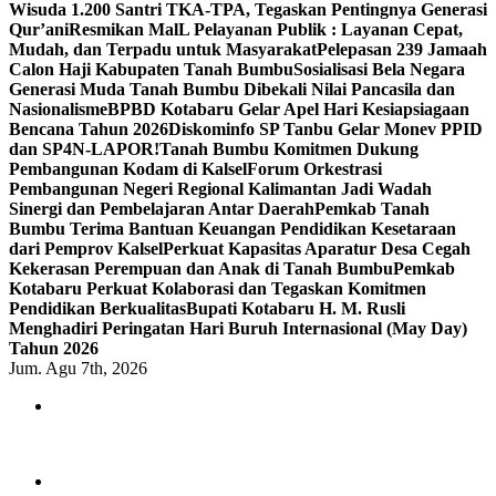
Wisuda 1.200 Santri TKA-TPA, Tegaskan Pentingnya Generasi
Qur’ani
Resmikan MalL Pelayanan Publik : Layanan Cepat,
Mudah, dan Terpadu untuk Masyarakat
Pelepasan 239 Jamaah
Calon Haji Kabupaten Tanah Bumbu
Sosialisasi Bela Negara
Generasi Muda Tanah Bumbu Dibekali Nilai Pancasila dan
Nasionalisme
BPBD Kotabaru Gelar Apel Hari Kesiapsiagaan
Bencana Tahun 2026
Diskominfo SP Tanbu Gelar Monev PPID
dan SP4N-LAPOR!
Tanah Bumbu Komitmen Dukung
Pembangunan Kodam di Kalsel
Forum Orkestrasi
Pembangunan Negeri Regional Kalimantan Jadi Wadah
Sinergi dan Pembelajaran Antar Daerah
Pemkab Tanah
Bumbu Terima Bantuan Keuangan Pendidikan Kesetaraan
dari Pemprov Kalsel
Perkuat Kapasitas Aparatur Desa Cegah
Kekerasan Perempuan dan Anak di Tanah Bumbu
Pemkab
Kotabaru Perkuat Kolaborasi dan Tegaskan Komitmen
Pendidikan Berkualitas
Bupati Kotabaru H. M. Rusli
Menghadiri Peringatan Hari Buruh Internasional (May Day)
Tahun 2026
Jum. Agu 7th, 2026