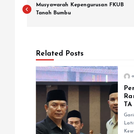
N
Musyawarah Kepengurusan FKUB
a
Tanah Bumbu
v
i
Related Posts
g
a
a
Pe
Ra
s
TA
i
Gari
Lati
Kes