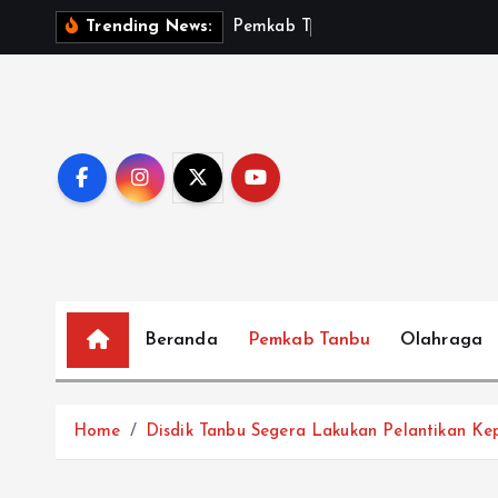
S
P
e
m
k
a
b
T
a
n
b
u
S
a
Trending News:
k
i
p
t
o
c
o
n
t
e
Beranda
Pemkab Tanbu
Olahraga
n
t
Home
Disdik Tanbu Segera Lakukan Pelantikan Kep