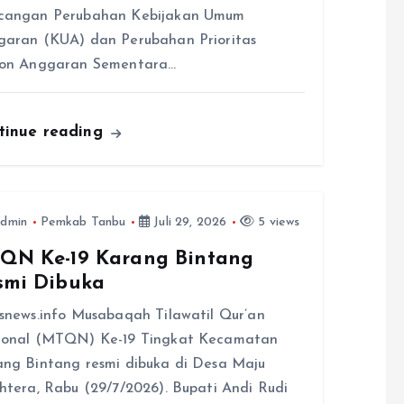
cangan Perubahan Kebijakan Umum
aran (KUA) dan Perubahan Prioritas
fon Anggaran Sementara…
tinue reading
dmin
Pemkab Tanbu
Juli 29, 2026
5 views
QN Ke-19 Karang Bintang
smi Dibuka
snews.info Musabaqah Tilawatil Qur’an
ional (MTQN) Ke-19 Tingkat Kecamatan
ng Bintang resmi dibuka di Desa Maju
htera, Rabu (29/7/2026). Bupati Andi Rudi