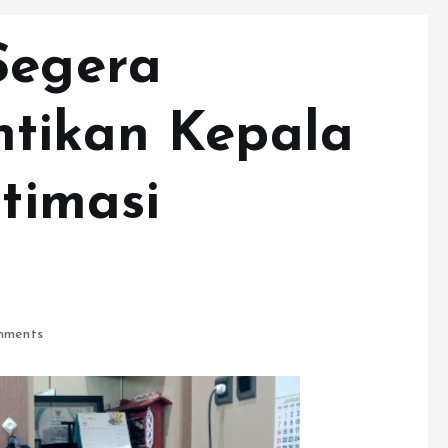
Segera
ntikan Kepala
stimasi
mments