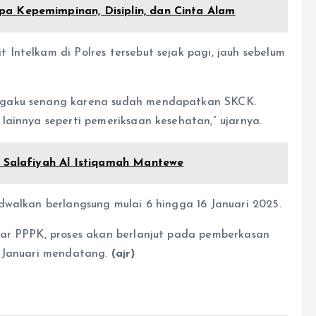
a Kepemimpinan, Disiplin, dan Cinta Alam
Intelkam di Polres tersebut sejak pagi, jauh sebelum
ngaku senang karena sudah mendapatkan SKCK.
lainnya seperti pemeriksaan kesehatan,” ujarnya.
s Salafiyah Al Istiqamah Mantewe
dwalkan berlangsung mulai 6 hingga 16 Januari 2025.
mar PPPK, proses akan berlanjut pada pemberkasan
1 Januari mendatang.
(ajr)