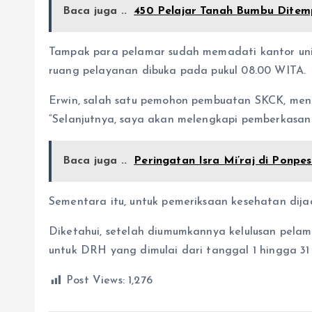
Baca juga ..
450 Pelajar Tanah Bumbu Ditemp
Tampak para pelamar sudah memadati kantor unit 
ruang pelayanan dibuka pada pukul 08.00 WITA.
Erwin, salah satu pemohon pembuatan SKCK, me
“Selanjutnya, saya akan melengkapi pemberkasan 
Baca juga ..
Peringatan Isra Mi’raj di Ponpe
Sementara itu, untuk pemeriksaan kesehatan dija
Diketahui, setelah diumumkannya kelulusan pela
untuk DRH yang dimulai dari tanggal 1 hingga 3
Post Views:
1,276