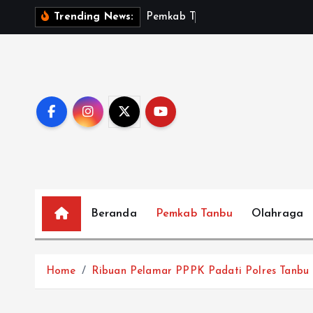
S
P
e
m
k
a
b
T
a
n
b
u
S
a
Trending News:
k
i
p
t
o
c
o
n
t
e
Beranda
Pemkab Tanbu
Olahraga
n
t
Home
Ribuan Pelamar PPPK Padati Polres Tanbu