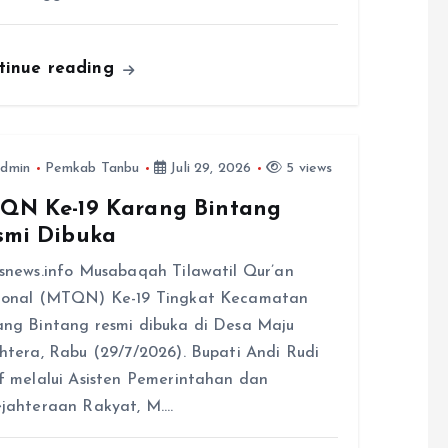
tinue reading
dmin
Pemkab Tanbu
Juli 29, 2026
5 views
QN Ke-19 Karang Bintang
smi Dibuka
snews.info Musabaqah Tilawatil Qur’an
ional (MTQN) Ke-19 Tingkat Kecamatan
ng Bintang resmi dibuka di Desa Maju
htera, Rabu (29/7/2026). Bupati Andi Rudi
f melalui Asisten Pemerintahan dan
jahteraan Rakyat, M.…