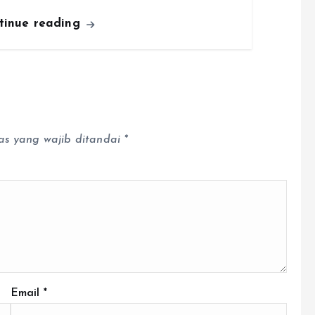
tinue reading
as yang wajib ditandai
*
Email
*