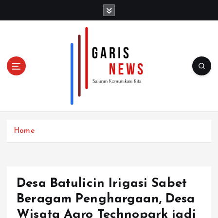
S
k
i
p
t
o
c
o
n
t
e
n
Home
t
Desa Batulicin Irigasi Sabet
Beragam Penghargaan, Desa
Wisata Agro Technopark jadi