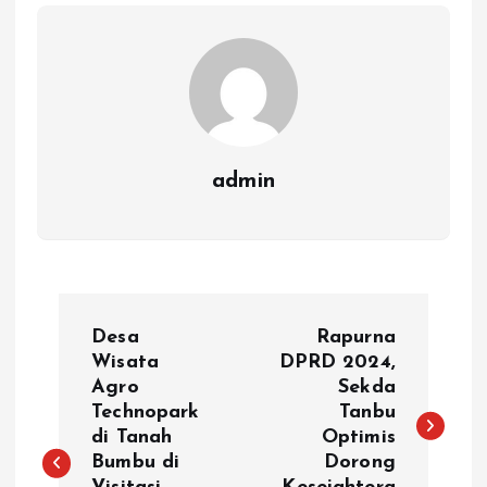
admin
N
Desa
Rapurna
a
Wisata
DPRD 2024,
Agro
Sekda
Technopark
Tanbu
v
di Tanah
Optimis
Bumbu di
Dorong
i