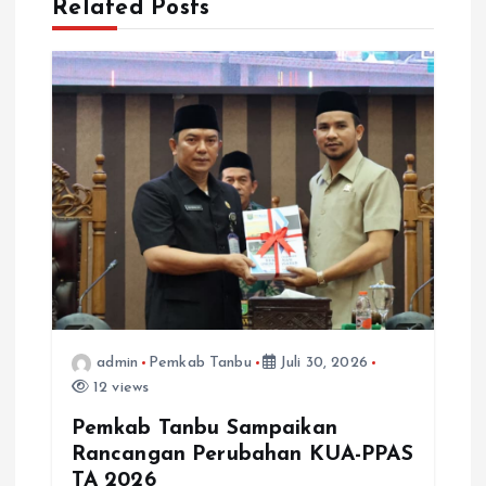
p
Related Posts
o
s
admin
Pemkab Tanbu
Juli 30, 2026
12 views
Pemkab Tanbu Sampaikan
Rancangan Perubahan KUA-PPAS
TA 2026