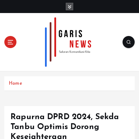
S
k
i
p
t
o
c
o
n
t
e
n
Home
t
Rapurna DPRD 2024, Sekda
Tanbu Optimis Dorong
Kesejahteraan