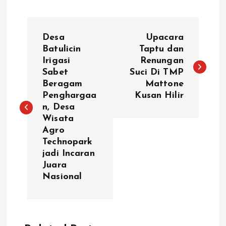
N
Desa
Upacara
a
Batulicin
Taptu dan
Irigasi
Renungan
Sabet
Suci Di TMP
v
Beragam
Mattone
Penghargaa
Kusan Hilir
i
n, Desa
Wisata
g
Agro
Technopark
a
jadi Incaran
Juara
s
Nasional
i