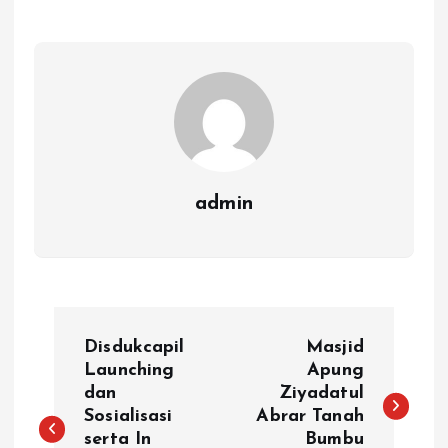
admin
N
Disdukcapil
Masjid
a
Launching
Apung
dan
Ziyadatul
Sosialisasi
Abrar Tanah
v
serta In
Bumbu