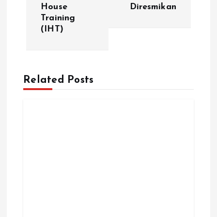
House
Diresmikan
i
Training
(IHT)
g
a
Related Posts
s
i
p
o
s