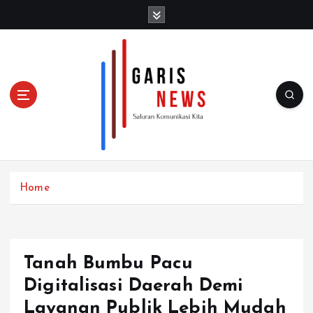
S
k
i
p
t
o
c
o
n
t
e
n
Home
t
Tanah Bumbu Pacu
Digitalisasi Daerah Demi
Layanan Publik Lebih Mudah