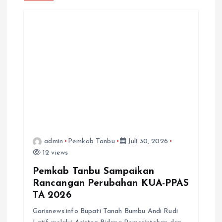
i
p
o
s
admin
Pemkab Tanbu
Juli 30, 2026
12 views
Pemkab Tanbu Sampaikan
Rancangan Perubahan KUA-PPAS
TA 2026