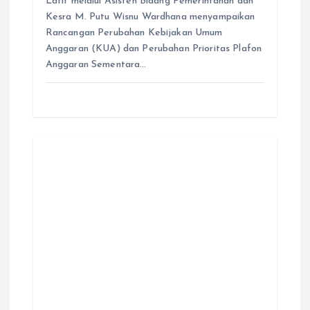
Garisnews.info Bupati Tanah Bumbu Andi Rudi
Latif melalui Asisten Bidang Pemerintahan dan
Kesra M. Putu Wisnu Wardhana menyampaikan
Rancangan Perubahan Kebijakan Umum
Anggaran (KUA) dan Perubahan Prioritas Plafon
Anggaran Sementara…