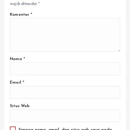
Alamat email Anda tidak akan dipublikasikan.
Ruas yang
wajib ditandai
*
Komentar
*
Nama
*
Email
*
Situs Web