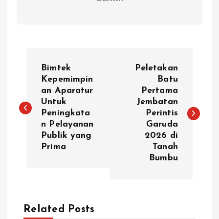
N
Bimtek
Peletakan
a
Kepemimpin
Batu
an Aparatur
Pertama
Untuk
Jembatan
v
Peningkata
Perintis
n Pelayanan
Garuda
i
Publik yang
2026 di
Prima
Tanah
g
Bumbu
a
s
Related Posts