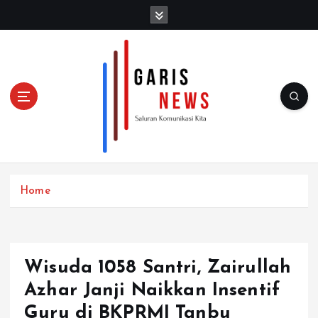
S
k
i
p
t
o
c
o
n
t
e
n
Home
t
Wisuda 1058 Santri, Zairullah
Azhar Janji Naikkan Insentif
Guru di BKPRMI Tanbu