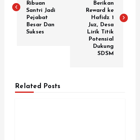
Ribuan
Berikan
v
Santri Jadi
Reward ke
Pejabat
Hafidz 1
i
Besar Dan
Juz, Desa
Sukses
Lirik Titik
g
Potensial
Dukung
a
SDSM
s
i
Related Posts
p
o
s