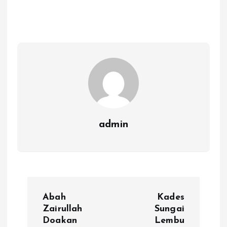
admin
N
Abah
Kades
a
Zairullah
Sungai
Doakan
Lembu