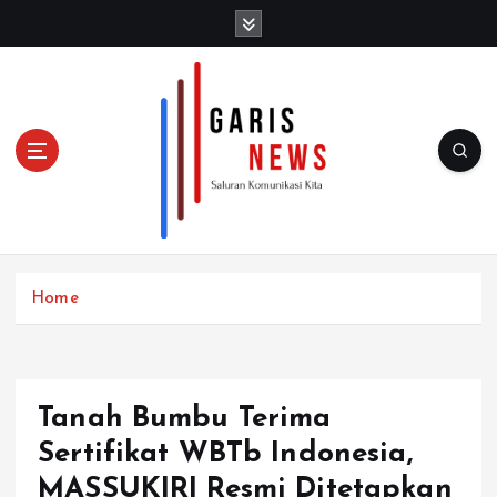
S
k
i
p
t
o
c
o
n
t
e
n
Home
t
Tanah Bumbu Terima
Sertifikat WBTb Indonesia,
MASSUKIRI Resmi Ditetapkan