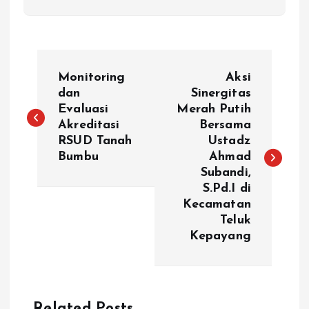
N
Monitoring
Aksi
a
dan
Sinergitas
Evaluasi
Merah Putih
Akreditasi
Bersama
v
RSUD Tanah
Ustadz
Bumbu
Ahmad
i
Subandi,
S.Pd.I di
g
Kecamatan
Teluk
a
Kepayang
s
i
Related Posts