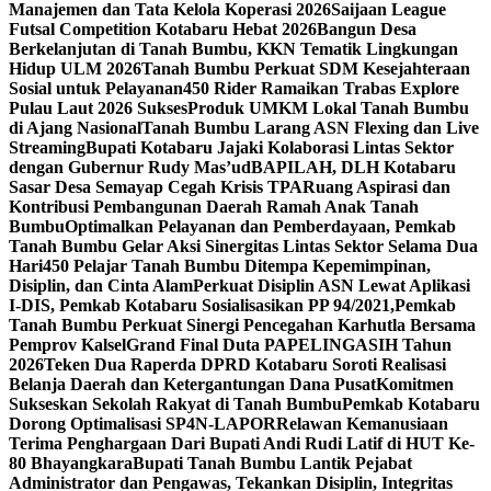
Manajemen dan Tata Kelola Koperasi 2026
Saijaan League
Futsal Competition Kotabaru Hebat 2026
Bangun Desa
Berkelanjutan di Tanah Bumbu, KKN Tematik Lingkungan
Hidup ULM 2026
Tanah Bumbu Perkuat SDM Kesejahteraan
Sosial untuk Pelayanan
450 Rider Ramaikan Trabas Explore
Pulau Laut 2026 Sukses
Produk UMKM Lokal Tanah Bumbu
di Ajang Nasional
Tanah Bumbu Larang ASN Flexing dan Live
Streaming
Bupati Kotabaru Jajaki Kolaborasi Lintas Sektor
dengan Gubernur Rudy Mas’ud
BAPILAH, DLH Kotabaru
Sasar Desa Semayap Cegah Krisis TPA
Ruang Aspirasi dan
Kontribusi Pembangunan Daerah Ramah Anak Tanah
Bumbu
Optimalkan Pelayanan dan Pemberdayaan, Pemkab
Tanah Bumbu Gelar Aksi Sinergitas Lintas Sektor Selama Dua
Hari
450 Pelajar Tanah Bumbu Ditempa Kepemimpinan,
Disiplin, dan Cinta Alam
Perkuat Disiplin ASN Lewat Aplikasi
I-DIS, Pemkab Kotabaru Sosialisasikan PP 94/2021,
Pemkab
Tanah Bumbu Perkuat Sinergi Pencegahan Karhutla Bersama
Pemprov Kalsel
Grand Final Duta PAPELINGASIH Tahun
2026
Teken Dua Raperda DPRD Kotabaru Soroti Realisasi
Belanja Daerah dan Ketergantungan Dana Pusat
Komitmen
Sukseskan Sekolah Rakyat di Tanah Bumbu
Pemkab Kotabaru
Dorong Optimalisasi SP4N-LAPOR
Relawan Kemanusiaan
Terima Penghargaan Dari Bupati Andi Rudi Latif di HUT Ke-
80 Bhayangkara
Bupati Tanah Bumbu Lantik Pejabat
Administrator dan Pengawas, Tekankan Disiplin, Integritas