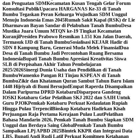
dan Penguatan SDM
Kecamatan Kusan Tengah Gelar Forum
Konsultasi Publik
Upacara HARGANAS Ke-33 di Tanah
Bumbu Tegaskan Peran Keluarga Wujudkan SDM Unggul
Menuju Indonesia Emas 2045
Rumah Sakit Kapal (RSK) dr Lie
Dharmawan Bayan Sandar di Pelabuhan Tanah Bumbu
Desa
Mustika Juara Umum MTQN ke-19 Tingkat Kecamatan
Kuranji
Presiden Prabowo Resmikan 1.151 Km Jalan Daerah,
Termasuk IJD di Tanah Bumbu
Sosialisasi KEJAR Hadir di
SDN 8 Kampung Baru, Generasi Muda Melek Finansial
Dua
Desa di Tanah Bumbu Jadi Percontohan Ruang Bersama
Indonesia
Bupati Tanah Bumbu Apresiasi Kreativitas Siswa
SLB di Perpisahan Akhir Tahun Pembelajaran
2025/2026
Sinergi Dunia Usaha dan Pendidikan di Tanah
Bumbu
Wamenko Pangan RI Tinjau KSPEAN di Tanah
Bumbu
Zikir dan Khataman Quran Sambut Tahun Baru Islam
1448 Hijriyah di Bumi Bersujud
Empat Raperda Disampaikan
Dalam Paripurna DPRD Kotabaru
Disparpora Gandeng
IOSKI Kotabaru Gelar Pelatihan SKJ 2022 dan SAIH Untuk
Guru PJOK
Pemkab Kotabaru Perkuat Kedaulatan Rupiah
Hingga Pulau Terpencil
Bioskop Kotabaru Hadirkan Kisah
Perjuangan Raja Pertama Kerajaan Pulau Laut
Pelatihan
Bahasa Mandarin 2026, Pemkab Tanah Bumbu Siapkan SDM
Unggul dan Berdaya Saing Global
Pemkab Tanah Bumbu
Sampaikan LPj APBD 2025
Bimtek KKPR dan Integrasi Data
LBS, Bupati Andi Rudi Latif Perkuat Komitmen Ketahanan