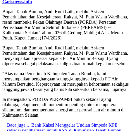
Garisnews.info
Bupati Tanah Bumbu, Andi Rudi Latif, melalui Asisten
Pemerintahan dan Kesejahteraan Rakyat, M. Putu Wisnu Wardhana,
resmi membuka Pekan Olahraga Daerah (PORDA) Persatuan
Perusahaan Air Minum Seluruh Indonesia (PERPAMSI) se-
Kalimantan Selatan Tahun 2026 di Gedung Mahligai Aksi Merah
Putih, Kapet, Jumat (17/4/2026).
Bupati Tanah Bumbu, Andi Rudi Latif, melalui Asisten
Pemerintahan dan Kesejahteraan Rakyat, M. Putu Wisnu Wardhana,
menyampaikan apresiasi kepada PT Air Minum Bersujud yang
dipercaya sebagai pelaksana sekaligus tuan rumah kegiatan tersebut.
“Atas nama Pemerintah Kabupaten Tanah Bumbu, kami
menyampaikan penghargaan setinggi-tingginya kepada PT Air
Minum Bersujud. Kepercayaan ini merupakan kehormatan sekaligus
tanggung jawab besar yang harus kita sukseskan bersama,” ujarnya.
Ia menegaskan, PORDA PERPAMSI bukan sekadar ajang
olahraga, tetapi menjadi momentum penting untuk mempererat
silaturahmi dan memperkuat sinergi antar perusahaan air minum di
Kalimantan Selatan.
Baca juga ..
Bank Kalsel Menggelar Undian Simpeda KPE
sebagai penghargaan untuk ASN di Kabupaten Tanah Bumbu