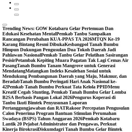
Trending News:
GOW Kotabaru Gelar Pertemuan Dan
Edukasi Kesehatan Mental
Pemkab Tanbu Sampaikan
Rancangan Perubahan KUA-PPAS TA 2026
MTQN Ke-19
Karang Bintang Resmi Dibuka
Kesbangpol Tanah Bumbu
Himpun Dukungan Pengusulan Dua Tokoh Daerah Jadi
Pahlawan Nasional
Pemkab Tanbu Gelar Pelatihan Sasirangan
Pesisir
Petambak Kepiting Muara Pagatan Tak Lagi Cemas Air
Pasang
Tanah Bumbu Tanam Mangrove untuk Generasi
Mendatang
Matangkan Indeks Kesalehan Sosial untuk
Mendukung Pembangunan Daerah yang Maju, Makmur, dan
Beradab
Tanah Bumbu Peringati Hari Anak Nasional ke-
42
Pemkab Tanah Bumbu Perkuat Tata Kelola PPID
Menu
Kreatif Cegah Stunting, Pemkab Tanah Bumbu Gelar Lomba
B2SA Berbasis Pangan Lokal 2026
Pengurus Koperasi di
Tanbu Ikuti Bimtek Penyusunan Laporan
Pertanggungjawaban dan RAT
Rakoor Percepatan Pengusulan
Calon Penerima Program Bantuan Stimulan Perumahan
Swadaya (BSPS) Tahun Anggaran 2026
Pemkab Kotabaru
Lantik 20 Pejabat Administrator dan Pengawas, Perkuat
Kinerja Birokrasi
Diskumdagri Tanah Bumbu Gelar Bimtek