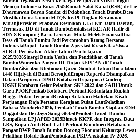
Bumbu Tegaskan Peran Keluarga Wujudkan SDM Unggul
Menuju Indonesia Emas 2045
Rumah Sakit Kapal (RSK) dr Lie
Dharmawan Bayan Sandar di Pelabuhan Tanah Bumbu
Desa
Mustika Juara Umum MTQN ke-19 Tingkat Kecamatan
Kuranji
Presiden Prabowo Resmikan 1.151 Km Jalan Daerah,
Termasuk IJD di Tanah Bumbu
Sosialisasi KEJAR Hadir di
SDN 8 Kampung Baru, Generasi Muda Melek Finansial
Dua
Desa di Tanah Bumbu Jadi Percontohan Ruang Bersama
Indonesia
Bupati Tanah Bumbu Apresiasi Kreativitas Siswa
SLB di Perpisahan Akhir Tahun Pembelajaran
2025/2026
Sinergi Dunia Usaha dan Pendidikan di Tanah
Bumbu
Wamenko Pangan RI Tinjau KSPEAN di Tanah
Bumbu
Zikir dan Khataman Quran Sambut Tahun Baru Islam
1448 Hijriyah di Bumi Bersujud
Empat Raperda Disampaikan
Dalam Paripurna DPRD Kotabaru
Disparpora Gandeng
IOSKI Kotabaru Gelar Pelatihan SKJ 2022 dan SAIH Untuk
Guru PJOK
Pemkab Kotabaru Perkuat Kedaulatan Rupiah
Hingga Pulau Terpencil
Bioskop Kotabaru Hadirkan Kisah
Perjuangan Raja Pertama Kerajaan Pulau Laut
Pelatihan
Bahasa Mandarin 2026, Pemkab Tanah Bumbu Siapkan SDM
Unggul dan Berdaya Saing Global
Pemkab Tanah Bumbu
Sampaikan LPj APBD 2025
Bimtek KKPR dan Integrasi Data
LBS, Bupati Andi Rudi Latif Perkuat Komitmen Ketahanan
Pangan
DWP Tanah Bumbu Dorong Ekonomi Keluarga Lewat
Pelatihan Rolade Ikan
Pembukaan PKP Angkatan IV 2026,