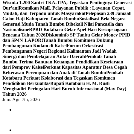
Wisuda 1.200 Santri TKA-TPA, Tegaskan Pentingnya Generasi
Qur’ani
Resmikan MalL Pelayanan Publik : Layanan Cepat,
Mudah, dan Terpadu untuk Masyarakat
Pelepasan 239 Jamaah
Calon Haji Kabupaten Tanah Bumbu
Sosialisasi Bela Negara
Generasi Muda Tanah Bumbu Dibekali Nilai Pancasila dan
Nasionalisme
BPBD Kotabaru Gelar Apel Hari Kesiapsiagaan
Bencana Tahun 2026
Diskominfo SP Tanbu Gelar Monev PPID
dan SP4N-LAPOR!
Tanah Bumbu Komitmen Dukung
Pembangunan Kodam di Kalsel
Forum Orkestrasi
Pembangunan Negeri Regional Kalimantan Jadi Wadah
Sinergi dan Pembelajaran Antar Daerah
Pemkab Tanah
Bumbu Terima Bantuan Keuangan Pendidikan Kesetaraan
dari Pemprov Kalsel
Perkuat Kapasitas Aparatur Desa Cegah
Kekerasan Perempuan dan Anak di Tanah Bumbu
Pemkab
Kotabaru Perkuat Kolaborasi dan Tegaskan Komitmen
Pendidikan Berkualitas
Bupati Kotabaru H. M. Rusli
Menghadiri Peringatan Hari Buruh Internasional (May Day)
Tahun 2026
Jum. Agu 7th, 2026