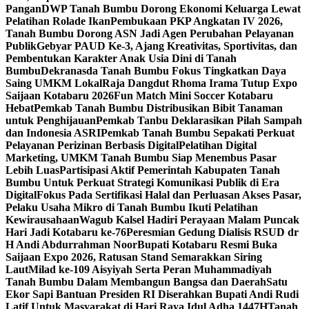
Pangan
DWP Tanah Bumbu Dorong Ekonomi Keluarga Lewat
Pelatihan Rolade Ikan
Pembukaan PKP Angkatan IV 2026,
Tanah Bumbu Dorong ASN Jadi Agen Perubahan Pelayanan
Publik
Gebyar PAUD Ke-3, Ajang Kreativitas, Sportivitas, dan
Pembentukan Karakter Anak Usia Dini di Tanah
Bumbu
Dekranasda Tanah Bumbu Fokus Tingkatkan Daya
Saing UMKM Lokal
Raja Dangdut Rhoma Irama Tutup Expo
Saijaan Kotabaru 2026
Fun Match Mini Soccer Kotabaru
Hebat
Pemkab Tanah Bumbu Distribusikan Bibit Tanaman
untuk Penghijauan
Pemkab Tanbu Deklarasikan Pilah Sampah
dan Indonesia ASRI
Pemkab Tanah Bumbu Sepakati Perkuat
Pelayanan Perizinan Berbasis Digital
Pelatihan Digital
Marketing, UMKM Tanah Bumbu Siap Menembus Pasar
Lebih Luas
Partisipasi Aktif Pemerintah Kabupaten Tanah
Bumbu Untuk Perkuat Strategi Komunikasi Publik di Era
Digital
Fokus Pada Sertifikasi Halal dan Perluasan Akses Pasar,
Pelaku Usaha Mikro di Tanah Bumbu Ikuti Pelatihan
Kewirausahaan
Wagub Kalsel Hadiri Perayaan Malam Puncak
Hari Jadi Kotabaru ke-76
Peresmian Gedung Dialisis RSUD dr
H Andi Abdurrahman Noor
Bupati Kotabaru Resmi Buka
Saijaan Expo 2026, Ratusan Stand Semarakkan Siring
Laut
Milad ke-109 Aisyiyah Serta Peran Muhammadiyah
Tanah Bumbu Dalam Membangun Bangsa dan Daerah
Satu
Ekor Sapi Bantuan Presiden RI Diserahkan Bupati Andi Rudi
Latif Untuk Masyarakat di Hari Raya Idul Adha 1447H
Tanah