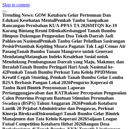
Skip to content
Trending News:
GOW Kotabaru Gelar Pertemuan Dan
Edukasi Kesehatan Mental
Pemkab Tanbu Sampaikan
Rancangan Perubahan KUA-PPAS TA 2026
MTQN Ke-19
Karang Bintang Resmi Dibuka
Kesbangpol Tanah Bumbu
Himpun Dukungan Pengusulan Dua Tokoh Daerah Jadi
Pahlawan Nasional
Pemkab Tanbu Gelar Pelatihan Sasirangan
Pesisir
Petambak Kepiting Muara Pagatan Tak Lagi Cemas Air
Pasang
Tanah Bumbu Tanam Mangrove untuk Generasi
Mendatang
Matangkan Indeks Kesalehan Sosial untuk
Mendukung Pembangunan Daerah yang Maju, Makmur, dan
Beradab
Tanah Bumbu Peringati Hari Anak Nasional ke-
42
Pemkab Tanah Bumbu Perkuat Tata Kelola PPID
Menu
Kreatif Cegah Stunting, Pemkab Tanah Bumbu Gelar Lomba
B2SA Berbasis Pangan Lokal 2026
Pengurus Koperasi di
Tanbu Ikuti Bimtek Penyusunan Laporan
Pertanggungjawaban dan RAT
Rakoor Percepatan Pengusulan
Calon Penerima Program Bantuan Stimulan Perumahan
Swadaya (BSPS) Tahun Anggaran 2026
Pemkab Kotabaru
Lantik 20 Pejabat Administrator dan Pengawas, Perkuat
Kinerja Birokrasi
Diskumdagri Tanah Bumbu Gelar Bimtek
Manajemen dan Tata Kelola Koperasi 2026
Saijaan League
Futsal Competition Kotabaru Hebat 2026
Bangun Desa