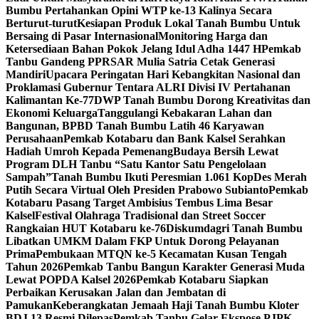
Bumbu Pertahankan Opini WTP ke-13 Kalinya Secara
Berturut-turut
Kesiapan Produk Lokal Tanah Bumbu Untuk
Bersaing di Pasar Internasional
Monitoring Harga dan
Ketersediaan Bahan Pokok Jelang Idul Adha 1447 H
Pemkab
Tanbu Gandeng PPRSAR Mulia Satria Cetak Generasi
Mandiri
Upacara Peringatan Hari Kebangkitan Nasional dan
Proklamasi Gubernur Tentara ALRI Divisi IV Pertahanan
Kalimantan Ke-77
DWP Tanah Bumbu Dorong Kreativitas dan
Ekonomi Keluarga
Tanggulangi Kebakaran Lahan dan
Bangunan, BPBD Tanah Bumbu Latih 46 Karyawan
Perusahaan
Pemkab Kotabaru dan Bank Kalsel Serahkan
Hadiah Umroh Kepada Pemenang
Budaya Bersih Lewat
Program DLH Tanbu “Satu Kantor Satu Pengelolaan
Sampah”
Tanah Bumbu Ikuti Peresmian 1.061 KopDes Merah
Putih Secara Virtual Oleh Presiden Prabowo Subianto
Pemkab
Kotabaru Pasang Target Ambisius Tembus Lima Besar
Kalsel
Festival Olahraga Tradisional dan Street Soccer
Rangkaian HUT Kotabaru ke-76
Diskumdagri Tanah Bumbu
Libatkan UMKM Dalam FKP Untuk Dorong Pelayanan
Prima
Pembukaan MTQN ke-5 Kecamatan Kusan Tengah
Tahun 2026
Pemkab Tanbu Bangun Karakter Generasi Muda
Lewat POPDA Kalsel 2026
Pemkab Kotabaru Siapkan
Perbaikan Kerusakan Jalan dan Jembatan di
Pamukan
Keberangkatan Jemaah Haji Tanah Bumbu Kloter
BDJ 13 Resmi Dilepas
Pemkab Tanbu Gelar Ekspose PJPK