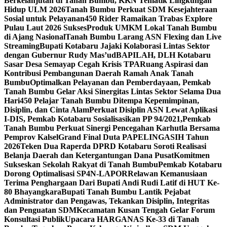
Berkelanjutan di Tanah Bumbu, KKN Tematik Lingkungan
Hidup ULM 2026
Tanah Bumbu Perkuat SDM Kesejahteraan
Sosial untuk Pelayanan
450 Rider Ramaikan Trabas Explore
Pulau Laut 2026 Sukses
Produk UMKM Lokal Tanah Bumbu
di Ajang Nasional
Tanah Bumbu Larang ASN Flexing dan Live
Streaming
Bupati Kotabaru Jajaki Kolaborasi Lintas Sektor
dengan Gubernur Rudy Mas’ud
BAPILAH, DLH Kotabaru
Sasar Desa Semayap Cegah Krisis TPA
Ruang Aspirasi dan
Kontribusi Pembangunan Daerah Ramah Anak Tanah
Bumbu
Optimalkan Pelayanan dan Pemberdayaan, Pemkab
Tanah Bumbu Gelar Aksi Sinergitas Lintas Sektor Selama Dua
Hari
450 Pelajar Tanah Bumbu Ditempa Kepemimpinan,
Disiplin, dan Cinta Alam
Perkuat Disiplin ASN Lewat Aplikasi
I-DIS, Pemkab Kotabaru Sosialisasikan PP 94/2021,
Pemkab
Tanah Bumbu Perkuat Sinergi Pencegahan Karhutla Bersama
Pemprov Kalsel
Grand Final Duta PAPELINGASIH Tahun
2026
Teken Dua Raperda DPRD Kotabaru Soroti Realisasi
Belanja Daerah dan Ketergantungan Dana Pusat
Komitmen
Sukseskan Sekolah Rakyat di Tanah Bumbu
Pemkab Kotabaru
Dorong Optimalisasi SP4N-LAPOR
Relawan Kemanusiaan
Terima Penghargaan Dari Bupati Andi Rudi Latif di HUT Ke-
80 Bhayangkara
Bupati Tanah Bumbu Lantik Pejabat
Administrator dan Pengawas, Tekankan Disiplin, Integritas
dan Penguatan SDM
Kecamatan Kusan Tengah Gelar Forum
Konsultasi Publik
Upacara HARGANAS Ke-33 di Tanah