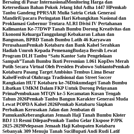
Bersaing di Pasar Internasional
Monitoring Harga dan
Ketersediaan Bahan Pokok Jelang Idul Adha 1447 H
Pemkab
Tanbu Gandeng PPRSAR Mulia Satria Cetak Generasi
Mandiri
Upacara Peringatan Hari Kebangkitan Nasional dan
Proklamasi Gubernur Tentara ALRI Divisi IV Pertahanan
Kalimantan Ke-77
DWP Tanah Bumbu Dorong Kreativitas dan
Ekonomi Keluarga
Tanggulangi Kebakaran Lahan dan
Bangunan, BPBD Tanah Bumbu Latih 46 Karyawan
Perusahaan
Pemkab Kotabaru dan Bank Kalsel Serahkan
Hadiah Umroh Kepada Pemenang
Budaya Bersih Lewat
Program DLH Tanbu “Satu Kantor Satu Pengelolaan
Sampah”
Tanah Bumbu Ikuti Peresmian 1.061 KopDes Merah
Putih Secara Virtual Oleh Presiden Prabowo Subianto
Pemkab
Kotabaru Pasang Target Ambisius Tembus Lima Besar
Kalsel
Festival Olahraga Tradisional dan Street Soccer
Rangkaian HUT Kotabaru ke-76
Diskumdagri Tanah Bumbu
Libatkan UMKM Dalam FKP Untuk Dorong Pelayanan
Prima
Pembukaan MTQN ke-5 Kecamatan Kusan Tengah
Tahun 2026
Pemkab Tanbu Bangun Karakter Generasi Muda
Lewat POPDA Kalsel 2026
Pemkab Kotabaru Siapkan
Perbaikan Kerusakan Jalan dan Jembatan di
Pamukan
Keberangkatan Jemaah Haji Tanah Bumbu Kloter
BDJ 13 Resmi Dilepas
Pemkab Tanbu Gelar Ekspose PJPK
2025-2029
Pelepasan Jemaah Haji Kabupaten Kotabaru
Sebanyak 309 Menuju Tanah Suci
Bupati Andi Rudi Latif