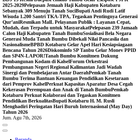
2025-2029
Pelepasan Jemaah Haji Kabupaten Kotabaru
Sebanyak 309 Menuju Tanah Suci
Bupati Andi Rudi Latif
Wisuda 1.200 Santri TKA-TPA, Tegaskan Pentingnya Generasi
Qur’ani
Resmikan MalL Pelayanan Publik : Layanan Cepat,
Mudah, dan Terpadu untuk Masyarakat
Pelepasan 239 Jamaah
Calon Haji Kabupaten Tanah Bumbu
Sosialisasi Bela Negara
Generasi Muda Tanah Bumbu Dibekali Nilai Pancasila dan
Nasionalisme
BPBD Kotabaru Gelar Apel Hari Kesiapsiagaan
Bencana Tahun 2026
Diskominfo SP Tanbu Gelar Monev PPID
dan SP4N-LAPOR!
Tanah Bumbu Komitmen Dukung
Pembangunan Kodam di Kalsel
Forum Orkestrasi
Pembangunan Negeri Regional Kalimantan Jadi Wadah
Sinergi dan Pembelajaran Antar Daerah
Pemkab Tanah
Bumbu Terima Bantuan Keuangan Pendidikan Kesetaraan
dari Pemprov Kalsel
Perkuat Kapasitas Aparatur Desa Cegah
Kekerasan Perempuan dan Anak di Tanah Bumbu
Pemkab
Kotabaru Perkuat Kolaborasi dan Tegaskan Komitmen
Pendidikan Berkualitas
Bupati Kotabaru H. M. Rusli
Menghadiri Peringatan Hari Buruh Internasional (May Day)
Tahun 2026
Jum. Agu 7th, 2026
Beranda