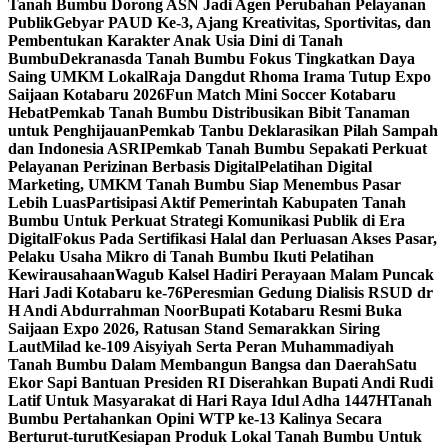
Tanah Bumbu Dorong ASN Jadi Agen Perubahan Pelayanan
Publik
Gebyar PAUD Ke-3, Ajang Kreativitas, Sportivitas, dan
Pembentukan Karakter Anak Usia Dini di Tanah
Bumbu
Dekranasda Tanah Bumbu Fokus Tingkatkan Daya
Saing UMKM Lokal
Raja Dangdut Rhoma Irama Tutup Expo
Saijaan Kotabaru 2026
Fun Match Mini Soccer Kotabaru
Hebat
Pemkab Tanah Bumbu Distribusikan Bibit Tanaman
untuk Penghijauan
Pemkab Tanbu Deklarasikan Pilah Sampah
dan Indonesia ASRI
Pemkab Tanah Bumbu Sepakati Perkuat
Pelayanan Perizinan Berbasis Digital
Pelatihan Digital
Marketing, UMKM Tanah Bumbu Siap Menembus Pasar
Lebih Luas
Partisipasi Aktif Pemerintah Kabupaten Tanah
Bumbu Untuk Perkuat Strategi Komunikasi Publik di Era
Digital
Fokus Pada Sertifikasi Halal dan Perluasan Akses Pasar,
Pelaku Usaha Mikro di Tanah Bumbu Ikuti Pelatihan
Kewirausahaan
Wagub Kalsel Hadiri Perayaan Malam Puncak
Hari Jadi Kotabaru ke-76
Peresmian Gedung Dialisis RSUD dr
H Andi Abdurrahman Noor
Bupati Kotabaru Resmi Buka
Saijaan Expo 2026, Ratusan Stand Semarakkan Siring
Laut
Milad ke-109 Aisyiyah Serta Peran Muhammadiyah
Tanah Bumbu Dalam Membangun Bangsa dan Daerah
Satu
Ekor Sapi Bantuan Presiden RI Diserahkan Bupati Andi Rudi
Latif Untuk Masyarakat di Hari Raya Idul Adha 1447H
Tanah
Bumbu Pertahankan Opini WTP ke-13 Kalinya Secara
Berturut-turut
Kesiapan Produk Lokal Tanah Bumbu Untuk