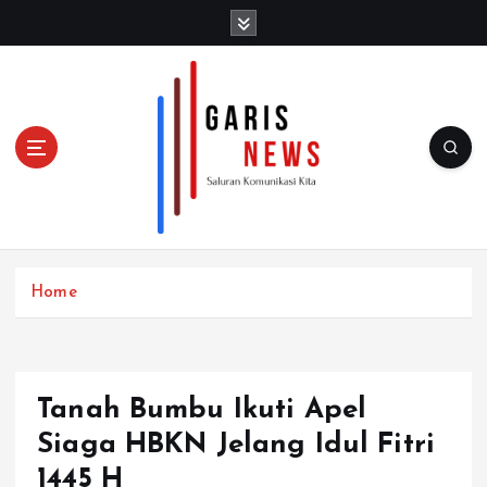
S
k
i
p
t
o
c
o
n
t
e
n
Home
t
Tanah Bumbu Ikuti Apel
Siaga HBKN Jelang Idul Fitri
1445 H