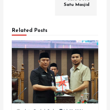
s
Satu Masjid
i
p
Related Posts
o
s