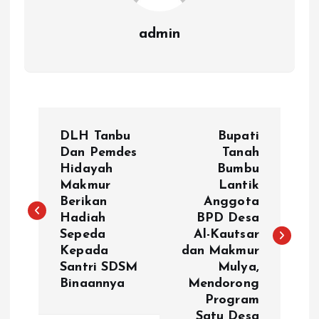
admin
N
DLH Tanbu
Bupati
a
Dan Pemdes
Tanah
Hidayah
Bumbu
Makmur
Lantik
v
Berikan
Anggota
Hadiah
BPD Desa
i
Sepeda
Al-Kautsar
Kepada
dan Makmur
g
Santri SDSM
Mulya,
Binaannya
Mendorong
a
Program
Satu Desa