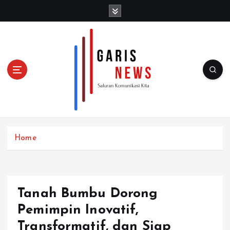
S
k
i
p
t
o
c
o
n
t
e
n
Home
t
Tanah Bumbu Dorong
Pemimpin Inovatif,
Transformatif, dan Siap