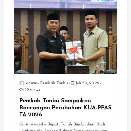
s
i
p
o
s
admin
Pemkab Tanbu
Juli 30, 2026
12 views
Pemkab Tanbu Sampaikan
Rancangan Perubahan KUA-PPAS
TA 2026
Garisnews.info Bupati Tanah Bumbu Andi Rudi