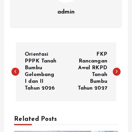
admin
N
Orientasi
FKP
a
PPPK Tanah
Rancangan
Bumbu
Awal RKPD
Gelombang
Tanah
v
I dan II
Bumbu
Tahun 2026
Tahun 2027
i
g
a
Related Posts