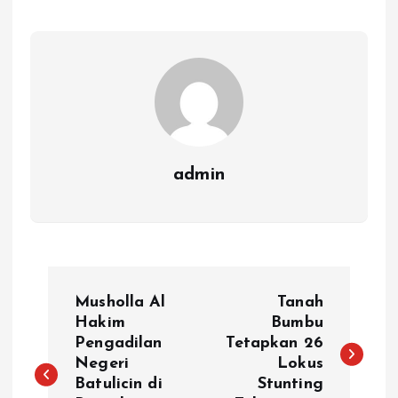
admin
N
Musholla Al
Tanah
a
Hakim
Bumbu
Pengadilan
Tetapkan 26
Negeri
Lokus
v
Batulicin di
Stunting