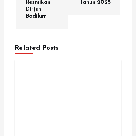
Resmikan
Tahun 2025
i
Dirjen
Badilum
g
a
Related Posts
s
i
p
o
s