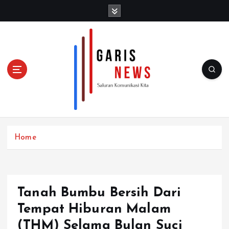
S
k
i
p
t
o
c
o
n
t
e
n
Home
t
Tanah Bumbu Bersih Dari
Tempat Hiburan Malam
(THM) Selama Bulan Suci