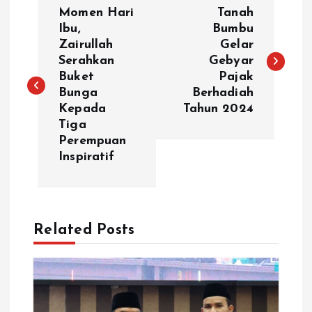
N
Momen Hari
Tanah
a
Ibu,
Bumbu
Zairullah
Gelar
Serahkan
Gebyar
v
Buket
Pajak
Bunga
Berhadiah
i
Kepada
Tahun 2024
Tiga
g
Perempuan
Inspiratif
a
s
Related Posts
i
p
o