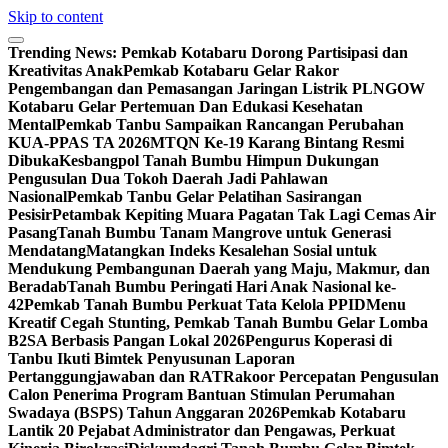
Skip to content
Trending News:
Pemkab Kotabaru Dorong Partisipasi dan
Kreativitas Anak
Pemkab Kotabaru Gelar Rakor
Pengembangan dan Pemasangan Jaringan Listrik PLN
GOW
Kotabaru Gelar Pertemuan Dan Edukasi Kesehatan
Mental
Pemkab Tanbu Sampaikan Rancangan Perubahan
KUA-PPAS TA 2026
MTQN Ke-19 Karang Bintang Resmi
Dibuka
Kesbangpol Tanah Bumbu Himpun Dukungan
Pengusulan Dua Tokoh Daerah Jadi Pahlawan
Nasional
Pemkab Tanbu Gelar Pelatihan Sasirangan
Pesisir
Petambak Kepiting Muara Pagatan Tak Lagi Cemas Air
Pasang
Tanah Bumbu Tanam Mangrove untuk Generasi
Mendatang
Matangkan Indeks Kesalehan Sosial untuk
Mendukung Pembangunan Daerah yang Maju, Makmur, dan
Beradab
Tanah Bumbu Peringati Hari Anak Nasional ke-
42
Pemkab Tanah Bumbu Perkuat Tata Kelola PPID
Menu
Kreatif Cegah Stunting, Pemkab Tanah Bumbu Gelar Lomba
B2SA Berbasis Pangan Lokal 2026
Pengurus Koperasi di
Tanbu Ikuti Bimtek Penyusunan Laporan
Pertanggungjawaban dan RAT
Rakoor Percepatan Pengusulan
Calon Penerima Program Bantuan Stimulan Perumahan
Swadaya (BSPS) Tahun Anggaran 2026
Pemkab Kotabaru
Lantik 20 Pejabat Administrator dan Pengawas, Perkuat