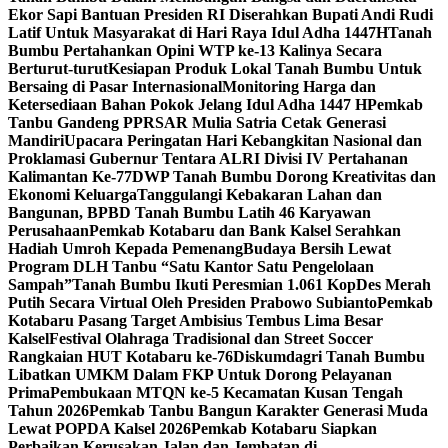
Ekor Sapi Bantuan Presiden RI Diserahkan Bupati Andi Rudi
Latif Untuk Masyarakat di Hari Raya Idul Adha 1447H
Tanah
Bumbu Pertahankan Opini WTP ke-13 Kalinya Secara
Berturut-turut
Kesiapan Produk Lokal Tanah Bumbu Untuk
Bersaing di Pasar Internasional
Monitoring Harga dan
Ketersediaan Bahan Pokok Jelang Idul Adha 1447 H
Pemkab
Tanbu Gandeng PPRSAR Mulia Satria Cetak Generasi
Mandiri
Upacara Peringatan Hari Kebangkitan Nasional dan
Proklamasi Gubernur Tentara ALRI Divisi IV Pertahanan
Kalimantan Ke-77
DWP Tanah Bumbu Dorong Kreativitas dan
Ekonomi Keluarga
Tanggulangi Kebakaran Lahan dan
Bangunan, BPBD Tanah Bumbu Latih 46 Karyawan
Perusahaan
Pemkab Kotabaru dan Bank Kalsel Serahkan
Hadiah Umroh Kepada Pemenang
Budaya Bersih Lewat
Program DLH Tanbu “Satu Kantor Satu Pengelolaan
Sampah”
Tanah Bumbu Ikuti Peresmian 1.061 KopDes Merah
Putih Secara Virtual Oleh Presiden Prabowo Subianto
Pemkab
Kotabaru Pasang Target Ambisius Tembus Lima Besar
Kalsel
Festival Olahraga Tradisional dan Street Soccer
Rangkaian HUT Kotabaru ke-76
Diskumdagri Tanah Bumbu
Libatkan UMKM Dalam FKP Untuk Dorong Pelayanan
Prima
Pembukaan MTQN ke-5 Kecamatan Kusan Tengah
Tahun 2026
Pemkab Tanbu Bangun Karakter Generasi Muda
Lewat POPDA Kalsel 2026
Pemkab Kotabaru Siapkan
Perbaikan Kerusakan Jalan dan Jembatan di