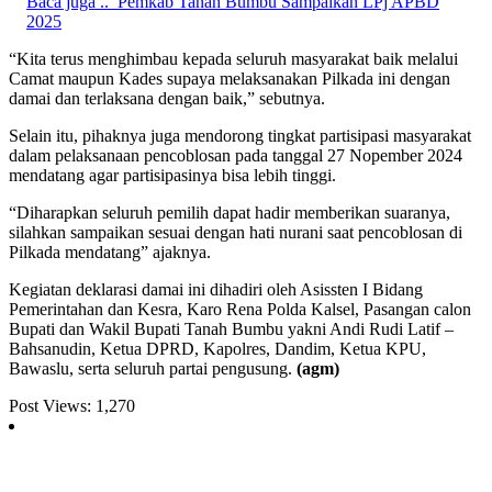
Baca juga ..
Pemkab Tanah Bumbu Sampaikan LPj APBD
2025
“Kita terus menghimbau kepada seluruh masyarakat baik melalui
Camat maupun Kades supaya melaksanakan Pilkada ini dengan
damai dan terlaksana dengan baik,” sebutnya.
Selain itu, pihaknya juga mendorong tingkat partisipasi masyarakat
dalam pelaksanaan pencoblosan pada tanggal 27 Nopember 2024
mendatang agar partisipasinya bisa lebih tinggi.
“Diharapkan seluruh pemilih dapat hadir memberikan suaranya,
silahkan sampaikan sesuai dengan hati nurani saat pencoblosan di
Pilkada mendatang” ajaknya.
Kegiatan deklarasi damai ini dihadiri oleh Asissten I Bidang
Pemerintahan dan Kesra, Karo Rena Polda Kalsel, Pasangan calon
Bupati dan Wakil Bupati Tanah Bumbu yakni Andi Rudi Latif –
Bahsanudin, Ketua DPRD, Kapolres, Dandim, Ketua KPU,
Bawaslu, serta seluruh partai pengusung.
(agm)
Post Views:
1,270