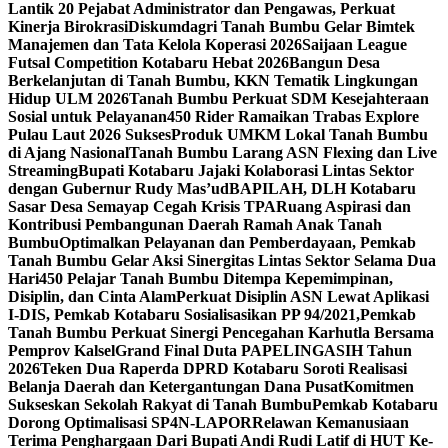
Lantik 20 Pejabat Administrator dan Pengawas, Perkuat
Kinerja Birokrasi
Diskumdagri Tanah Bumbu Gelar Bimtek
Manajemen dan Tata Kelola Koperasi 2026
Saijaan League
Futsal Competition Kotabaru Hebat 2026
Bangun Desa
Berkelanjutan di Tanah Bumbu, KKN Tematik Lingkungan
Hidup ULM 2026
Tanah Bumbu Perkuat SDM Kesejahteraan
Sosial untuk Pelayanan
450 Rider Ramaikan Trabas Explore
Pulau Laut 2026 Sukses
Produk UMKM Lokal Tanah Bumbu
di Ajang Nasional
Tanah Bumbu Larang ASN Flexing dan Live
Streaming
Bupati Kotabaru Jajaki Kolaborasi Lintas Sektor
dengan Gubernur Rudy Mas’ud
BAPILAH, DLH Kotabaru
Sasar Desa Semayap Cegah Krisis TPA
Ruang Aspirasi dan
Kontribusi Pembangunan Daerah Ramah Anak Tanah
Bumbu
Optimalkan Pelayanan dan Pemberdayaan, Pemkab
Tanah Bumbu Gelar Aksi Sinergitas Lintas Sektor Selama Dua
Hari
450 Pelajar Tanah Bumbu Ditempa Kepemimpinan,
Disiplin, dan Cinta Alam
Perkuat Disiplin ASN Lewat Aplikasi
I-DIS, Pemkab Kotabaru Sosialisasikan PP 94/2021,
Pemkab
Tanah Bumbu Perkuat Sinergi Pencegahan Karhutla Bersama
Pemprov Kalsel
Grand Final Duta PAPELINGASIH Tahun
2026
Teken Dua Raperda DPRD Kotabaru Soroti Realisasi
Belanja Daerah dan Ketergantungan Dana Pusat
Komitmen
Sukseskan Sekolah Rakyat di Tanah Bumbu
Pemkab Kotabaru
Dorong Optimalisasi SP4N-LAPOR
Relawan Kemanusiaan
Terima Penghargaan Dari Bupati Andi Rudi Latif di HUT Ke-