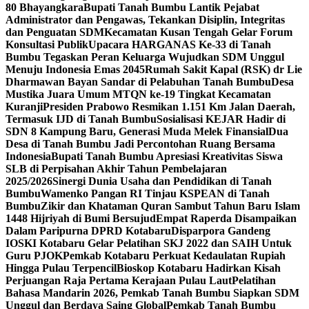
80 Bhayangkara
Bupati Tanah Bumbu Lantik Pejabat
Administrator dan Pengawas, Tekankan Disiplin, Integritas
dan Penguatan SDM
Kecamatan Kusan Tengah Gelar Forum
Konsultasi Publik
Upacara HARGANAS Ke-33 di Tanah
Bumbu Tegaskan Peran Keluarga Wujudkan SDM Unggul
Menuju Indonesia Emas 2045
Rumah Sakit Kapal (RSK) dr Lie
Dharmawan Bayan Sandar di Pelabuhan Tanah Bumbu
Desa
Mustika Juara Umum MTQN ke-19 Tingkat Kecamatan
Kuranji
Presiden Prabowo Resmikan 1.151 Km Jalan Daerah,
Termasuk IJD di Tanah Bumbu
Sosialisasi KEJAR Hadir di
SDN 8 Kampung Baru, Generasi Muda Melek Finansial
Dua
Desa di Tanah Bumbu Jadi Percontohan Ruang Bersama
Indonesia
Bupati Tanah Bumbu Apresiasi Kreativitas Siswa
SLB di Perpisahan Akhir Tahun Pembelajaran
2025/2026
Sinergi Dunia Usaha dan Pendidikan di Tanah
Bumbu
Wamenko Pangan RI Tinjau KSPEAN di Tanah
Bumbu
Zikir dan Khataman Quran Sambut Tahun Baru Islam
1448 Hijriyah di Bumi Bersujud
Empat Raperda Disampaikan
Dalam Paripurna DPRD Kotabaru
Disparpora Gandeng
IOSKI Kotabaru Gelar Pelatihan SKJ 2022 dan SAIH Untuk
Guru PJOK
Pemkab Kotabaru Perkuat Kedaulatan Rupiah
Hingga Pulau Terpencil
Bioskop Kotabaru Hadirkan Kisah
Perjuangan Raja Pertama Kerajaan Pulau Laut
Pelatihan
Bahasa Mandarin 2026, Pemkab Tanah Bumbu Siapkan SDM
Unggul dan Berdaya Saing Global
Pemkab Tanah Bumbu