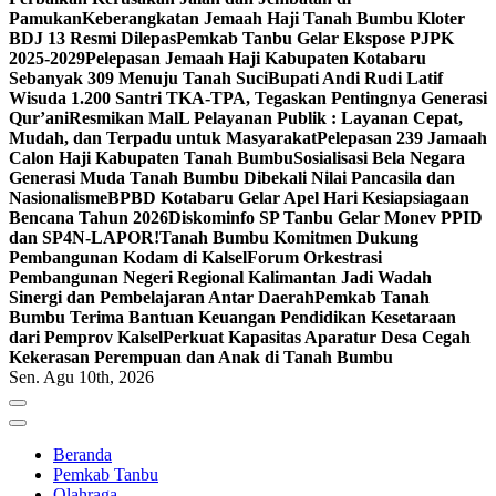
Pamukan
Keberangkatan Jemaah Haji Tanah Bumbu Kloter
BDJ 13 Resmi Dilepas
Pemkab Tanbu Gelar Ekspose PJPK
2025-2029
Pelepasan Jemaah Haji Kabupaten Kotabaru
Sebanyak 309 Menuju Tanah Suci
Bupati Andi Rudi Latif
Wisuda 1.200 Santri TKA-TPA, Tegaskan Pentingnya Generasi
Qur’ani
Resmikan MalL Pelayanan Publik : Layanan Cepat,
Mudah, dan Terpadu untuk Masyarakat
Pelepasan 239 Jamaah
Calon Haji Kabupaten Tanah Bumbu
Sosialisasi Bela Negara
Generasi Muda Tanah Bumbu Dibekali Nilai Pancasila dan
Nasionalisme
BPBD Kotabaru Gelar Apel Hari Kesiapsiagaan
Bencana Tahun 2026
Diskominfo SP Tanbu Gelar Monev PPID
dan SP4N-LAPOR!
Tanah Bumbu Komitmen Dukung
Pembangunan Kodam di Kalsel
Forum Orkestrasi
Pembangunan Negeri Regional Kalimantan Jadi Wadah
Sinergi dan Pembelajaran Antar Daerah
Pemkab Tanah
Bumbu Terima Bantuan Keuangan Pendidikan Kesetaraan
dari Pemprov Kalsel
Perkuat Kapasitas Aparatur Desa Cegah
Kekerasan Perempuan dan Anak di Tanah Bumbu
Sen. Agu 10th, 2026
Beranda
Pemkab Tanbu
Olahraga