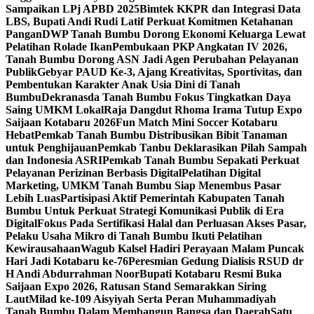
Sampaikan LPj APBD 2025
Bimtek KKPR dan Integrasi Data
LBS, Bupati Andi Rudi Latif Perkuat Komitmen Ketahanan
Pangan
DWP Tanah Bumbu Dorong Ekonomi Keluarga Lewat
Pelatihan Rolade Ikan
Pembukaan PKP Angkatan IV 2026,
Tanah Bumbu Dorong ASN Jadi Agen Perubahan Pelayanan
Publik
Gebyar PAUD Ke-3, Ajang Kreativitas, Sportivitas, dan
Pembentukan Karakter Anak Usia Dini di Tanah
Bumbu
Dekranasda Tanah Bumbu Fokus Tingkatkan Daya
Saing UMKM Lokal
Raja Dangdut Rhoma Irama Tutup Expo
Saijaan Kotabaru 2026
Fun Match Mini Soccer Kotabaru
Hebat
Pemkab Tanah Bumbu Distribusikan Bibit Tanaman
untuk Penghijauan
Pemkab Tanbu Deklarasikan Pilah Sampah
dan Indonesia ASRI
Pemkab Tanah Bumbu Sepakati Perkuat
Pelayanan Perizinan Berbasis Digital
Pelatihan Digital
Marketing, UMKM Tanah Bumbu Siap Menembus Pasar
Lebih Luas
Partisipasi Aktif Pemerintah Kabupaten Tanah
Bumbu Untuk Perkuat Strategi Komunikasi Publik di Era
Digital
Fokus Pada Sertifikasi Halal dan Perluasan Akses Pasar,
Pelaku Usaha Mikro di Tanah Bumbu Ikuti Pelatihan
Kewirausahaan
Wagub Kalsel Hadiri Perayaan Malam Puncak
Hari Jadi Kotabaru ke-76
Peresmian Gedung Dialisis RSUD dr
H Andi Abdurrahman Noor
Bupati Kotabaru Resmi Buka
Saijaan Expo 2026, Ratusan Stand Semarakkan Siring
Laut
Milad ke-109 Aisyiyah Serta Peran Muhammadiyah
Tanah Bumbu Dalam Membangun Bangsa dan Daerah
Satu