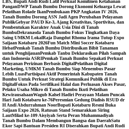
LBS, Bupati Andi Rudi Latif Perkuat Komitmen Ketahanan
Pangan
DWP Tanah Bumbu Dorong Ekonomi Keluarga Lewat
Pelatihan Rolade Ikan
Pembukaan PKP Angkatan IV 2026,
Tanah Bumbu Dorong ASN Jadi Agen Perubahan Pelayanan
Publik
Gebyar PAUD Ke-3, Ajang Kreativitas, Sportivitas, dan
Pembentukan Karakter Anak Usia Dini di Tanah
Bumbu
Dekranasda Tanah Bumbu Fokus Tingkatkan Daya
Saing UMKM Lokal
Raja Dangdut Rhoma Irama Tutup Expo
Saijaan Kotabaru 2026
Fun Match Mini Soccer Kotabaru
Hebat
Pemkab Tanah Bumbu Distribusikan Bibit Tanaman
untuk Penghijauan
Pemkab Tanbu Deklarasikan Pilah Sampah
dan Indonesia ASRI
Pemkab Tanah Bumbu Sepakati Perkuat
Pelayanan Perizinan Berbasis Digital
Pelatihan Digital
Marketing, UMKM Tanah Bumbu Siap Menembus Pasar
Lebih Luas
Partisipasi Aktif Pemerintah Kabupaten Tanah
Bumbu Untuk Perkuat Strategi Komunikasi Publik di Era
Digital
Fokus Pada Sertifikasi Halal dan Perluasan Akses Pasar,
Pelaku Usaha Mikro di Tanah Bumbu Ikuti Pelatihan
Kewirausahaan
Wagub Kalsel Hadiri Perayaan Malam Puncak
Hari Jadi Kotabaru ke-76
Peresmian Gedung Dialisis RSUD dr
H Andi Abdurrahman Noor
Bupati Kotabaru Resmi Buka
Saijaan Expo 2026, Ratusan Stand Semarakkan Siring
Laut
Milad ke-109 Aisyiyah Serta Peran Muhammadiyah
Tanah Bumbu Dalam Membangun Bangsa dan Daerah
Satu
Ekor Sapi Bantuan Presiden RI Diserahkan Bupati Andi Rudi