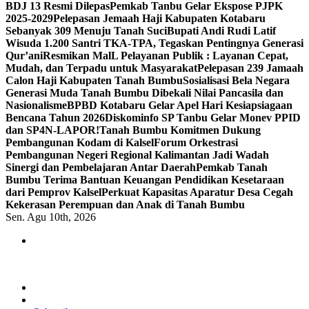
BDJ 13 Resmi Dilepas
Pemkab Tanbu Gelar Ekspose PJPK
2025-2029
Pelepasan Jemaah Haji Kabupaten Kotabaru
Sebanyak 309 Menuju Tanah Suci
Bupati Andi Rudi Latif
Wisuda 1.200 Santri TKA-TPA, Tegaskan Pentingnya Generasi
Qur’ani
Resmikan MalL Pelayanan Publik : Layanan Cepat,
Mudah, dan Terpadu untuk Masyarakat
Pelepasan 239 Jamaah
Calon Haji Kabupaten Tanah Bumbu
Sosialisasi Bela Negara
Generasi Muda Tanah Bumbu Dibekali Nilai Pancasila dan
Nasionalisme
BPBD Kotabaru Gelar Apel Hari Kesiapsiagaan
Bencana Tahun 2026
Diskominfo SP Tanbu Gelar Monev PPID
dan SP4N-LAPOR!
Tanah Bumbu Komitmen Dukung
Pembangunan Kodam di Kalsel
Forum Orkestrasi
Pembangunan Negeri Regional Kalimantan Jadi Wadah
Sinergi dan Pembelajaran Antar Daerah
Pemkab Tanah
Bumbu Terima Bantuan Keuangan Pendidikan Kesetaraan
dari Pemprov Kalsel
Perkuat Kapasitas Aparatur Desa Cegah
Kekerasan Perempuan dan Anak di Tanah Bumbu
Sen. Agu 10th, 2026