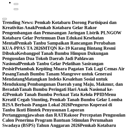
Trending News:
Pemkab Kotabaru Dorong Partisipasi dan
Kreativitas Anak
Pemkab Kotabaru Gelar Rakor
Pengembangan dan Pemasangan Jaringan Listrik PLN
GOW
Kotabaru Gelar Pertemuan Dan Edukasi Kesehatan
Mental
Pemkab Tanbu Sampaikan Rancangan Perubahan
KUA-PPAS TA 2026
MTQN Ke-19 Karang Bintang Resmi
Dibuka
Kesbangpol Tanah Bumbu Himpun Dukungan
Pengusulan Dua Tokoh Daerah Jadi Pahlawan
Nasional
Pemkab Tanbu Gelar Pelatihan Sasirangan
Pesisir
Petambak Kepiting Muara Pagatan Tak Lagi Cemas Air
Pasang
Tanah Bumbu Tanam Mangrove untuk Generasi
Mendatang
Matangkan Indeks Kesalehan Sosial untuk
Mendukung Pembangunan Daerah yang Maju, Makmur, dan
Beradab
Tanah Bumbu Peringati Hari Anak Nasional ke-
42
Pemkab Tanah Bumbu Perkuat Tata Kelola PPID
Menu
Kreatif Cegah Stunting, Pemkab Tanah Bumbu Gelar Lomba
B2SA Berbasis Pangan Lokal 2026
Pengurus Koperasi di
Tanbu Ikuti Bimtek Penyusunan Laporan
Pertanggungjawaban dan RAT
Rakoor Percepatan Pengusulan
Calon Penerima Program Bantuan Stimulan Perumahan
Swadaya (BSPS) Tahun Anggaran 2026
Pemkab Kotabaru