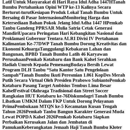
Latif Untuk Masyarakat di Hari Raya Idul Adha 1447H
Tanah
Bumbu Pertahankan Opini WTP ke-13 Kalinya Secara
Berturut-turut
Kesiapan Produk Lokal Tanah Bumbu Untuk
Bersaing di Pasar Internasional
Monitoring Harga dan
Ketersediaan Bahan Pokok Jelang Idul Adha 1447 H
Pemkab
Tanbu Gandeng PPRSAR Mulia Satria Cetak Generasi
Mandiri
Upacara Peringatan Hari Kebangkitan Nasional dan
Proklamasi Gubernur Tentara ALRI Divisi IV Pertahanan
Kalimantan Ke-77
DWP Tanah Bumbu Dorong Kreativitas dan
Ekonomi Keluarga
Tanggulangi Kebakaran Lahan dan
Bangunan, BPBD Tanah Bumbu Latih 46 Karyawan
Perusahaan
Pemkab Kotabaru dan Bank Kalsel Serahkan
Hadiah Umroh Kepada Pemenang
Budaya Bersih Lewat
Program DLH Tanbu “Satu Kantor Satu Pengelolaan
Sampah”
Tanah Bumbu Ikuti Peresmian 1.061 KopDes Merah
Putih Secara Virtual Oleh Presiden Prabowo Subianto
Pemkab
Kotabaru Pasang Target Ambisius Tembus Lima Besar
Kalsel
Festival Olahraga Tradisional dan Street Soccer
Rangkaian HUT Kotabaru ke-76
Diskumdagri Tanah Bumbu
Libatkan UMKM Dalam FKP Untuk Dorong Pelayanan
Prima
Pembukaan MTQN ke-5 Kecamatan Kusan Tengah
Tahun 2026
Pemkab Tanbu Bangun Karakter Generasi Muda
Lewat POPDA Kalsel 2026
Pemkab Kotabaru Siapkan
Perbaikan Kerusakan Jalan dan Jembatan di
Pamukan
Keberangkatan Jemaah Haji Tanah Bumbu Kloter