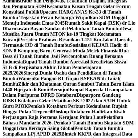
Administrator dan Pengawas, Tekankan Disiplin, Integritas
dan Penguatan SDM
Kecamatan Kusan Tengah Gelar Forum
Konsultasi Publik
Upacara HARGANAS Ke-33 di Tanah
Bumbu Tegaskan Peran Keluarga Wujudkan SDM Unggul
Menuju Indonesia Emas 2045
Rumah Sakit Kapal (RSK) dr Lie
Dharmawan Bayan Sandar di Pelabuhan Tanah Bumbu
Desa
Mustika Juara Umum MTQN ke-19 Tingkat Kecamatan
Kuranji
Presiden Prabowo Resmikan 1.151 Km Jalan Daerah,
Termasuk IJD di Tanah Bumbu
Sosialisasi KEJAR Hadir di
SDN 8 Kampung Baru, Generasi Muda Melek Finansial
Dua
Desa di Tanah Bumbu Jadi Percontohan Ruang Bersama
Indonesia
Bupati Tanah Bumbu Apresiasi Kreativitas Siswa
SLB di Perpisahan Akhir Tahun Pembelajaran
2025/2026
Sinergi Dunia Usaha dan Pendidikan di Tanah
Bumbu
Wamenko Pangan RI Tinjau KSPEAN di Tanah
Bumbu
Zikir dan Khataman Quran Sambut Tahun Baru Islam
1448 Hijriyah di Bumi Bersujud
Empat Raperda Disampaikan
Dalam Paripurna DPRD Kotabaru
Disparpora Gandeng
IOSKI Kotabaru Gelar Pelatihan SKJ 2022 dan SAIH Untuk
Guru PJOK
Pemkab Kotabaru Perkuat Kedaulatan Rupiah
Hingga Pulau Terpencil
Bioskop Kotabaru Hadirkan Kisah
Perjuangan Raja Pertama Kerajaan Pulau Laut
Pelatihan
Bahasa Mandarin 2026, Pemkab Tanah Bumbu Siapkan SDM
Unggul dan Berdaya Saing Global
Pemkab Tanah Bumbu
Sampaikan LPj APBD 2025
Bimtek KKPR dan Integrasi Data