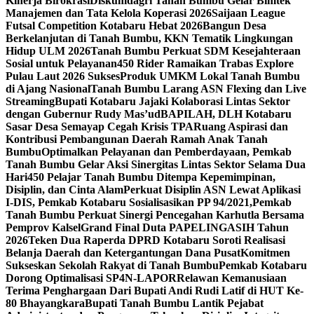
Kinerja Birokrasi
Diskumdagri Tanah Bumbu Gelar Bimtek
Manajemen dan Tata Kelola Koperasi 2026
Saijaan League
Futsal Competition Kotabaru Hebat 2026
Bangun Desa
Berkelanjutan di Tanah Bumbu, KKN Tematik Lingkungan
Hidup ULM 2026
Tanah Bumbu Perkuat SDM Kesejahteraan
Sosial untuk Pelayanan
450 Rider Ramaikan Trabas Explore
Pulau Laut 2026 Sukses
Produk UMKM Lokal Tanah Bumbu
di Ajang Nasional
Tanah Bumbu Larang ASN Flexing dan Live
Streaming
Bupati Kotabaru Jajaki Kolaborasi Lintas Sektor
dengan Gubernur Rudy Mas’ud
BAPILAH, DLH Kotabaru
Sasar Desa Semayap Cegah Krisis TPA
Ruang Aspirasi dan
Kontribusi Pembangunan Daerah Ramah Anak Tanah
Bumbu
Optimalkan Pelayanan dan Pemberdayaan, Pemkab
Tanah Bumbu Gelar Aksi Sinergitas Lintas Sektor Selama Dua
Hari
450 Pelajar Tanah Bumbu Ditempa Kepemimpinan,
Disiplin, dan Cinta Alam
Perkuat Disiplin ASN Lewat Aplikasi
I-DIS, Pemkab Kotabaru Sosialisasikan PP 94/2021,
Pemkab
Tanah Bumbu Perkuat Sinergi Pencegahan Karhutla Bersama
Pemprov Kalsel
Grand Final Duta PAPELINGASIH Tahun
2026
Teken Dua Raperda DPRD Kotabaru Soroti Realisasi
Belanja Daerah dan Ketergantungan Dana Pusat
Komitmen
Sukseskan Sekolah Rakyat di Tanah Bumbu
Pemkab Kotabaru
Dorong Optimalisasi SP4N-LAPOR
Relawan Kemanusiaan
Terima Penghargaan Dari Bupati Andi Rudi Latif di HUT Ke-
80 Bhayangkara
Bupati Tanah Bumbu Lantik Pejabat