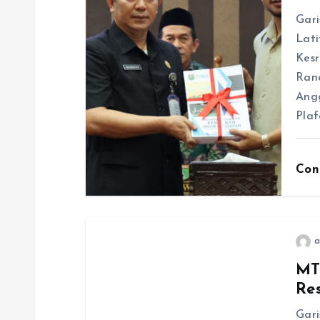
i
Gari
Lati
p
Kes
Ran
o
Angg
Pla
s
Con
a
MT
Re
Gari