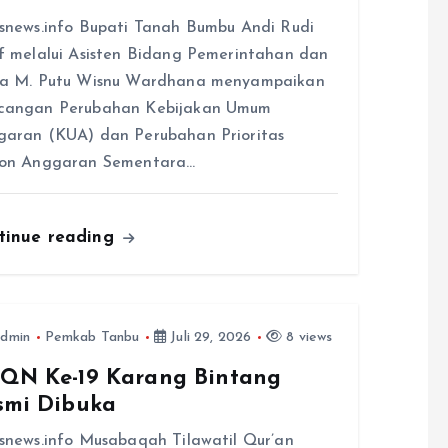
snews.info Bupati Tanah Bumbu Andi Rudi
f melalui Asisten Bidang Pemerintahan dan
ra M. Putu Wisnu Wardhana menyampaikan
cangan Perubahan Kebijakan Umum
aran (KUA) dan Perubahan Prioritas
fon Anggaran Sementara…
tinue reading
dmin
Pemkab Tanbu
Juli 29, 2026
8 views
QN Ke-19 Karang Bintang
smi Dibuka
snews.info Musabaqah Tilawatil Qur’an