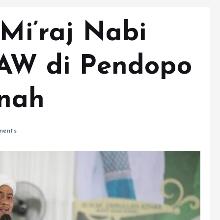
 Mi’raj Nabi
W di Pendopo
nah
ents