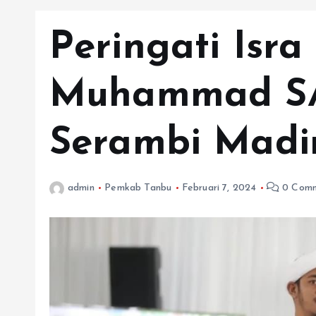
Peringati Isra
Muhammad SA
Serambi Madi
admin
Pemkab Tanbu
Februari 7, 2024
0 Comm