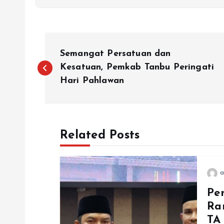
N
Semangat Persatuan dan
a
Kesatuan, Pemkab Tanbu Peringati
Hari Pahlawan
v
i
Related Posts
g
a
a
Pe
Ra
s
TA