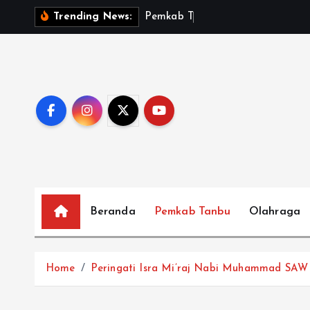
S
P
e
m
k
a
b
T
a
n
b
u
S
a
Trending News:
k
i
p
t
o
c
o
n
t
e
Beranda
Pemkab Tanbu
Olahraga
n
t
Home
Peringati Isra Mi’raj Nabi Muhammad SAW