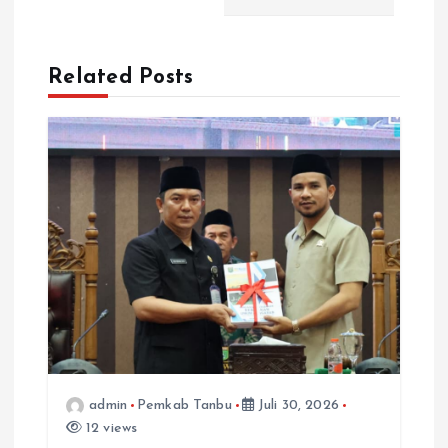
a
s
Related Posts
i
p
o
s
admin
Pemkab Tanbu
Juli 30, 2026
12 views