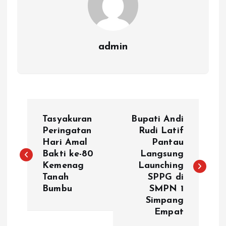
admin
N
Tasyakuran
Bupati Andi
a
Peringatan
Rudi Latif
Hari Amal
Pantau
Bakti ke-80
Langsung
v
Kemenag
Launching
Tanah
SPPG di
i
Bumbu
SMPN 1
Simpang
g
Empat