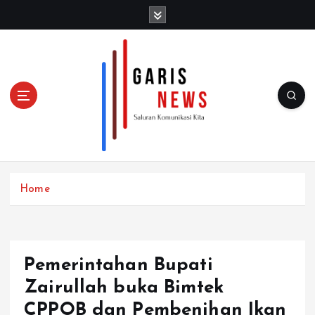
S
k
i
p
t
o
c
o
n
t
e
n
Home
t
Pemerintahan Bupati
Zairullah buka Bimtek
CPPOB dan Pembenihan Ikan