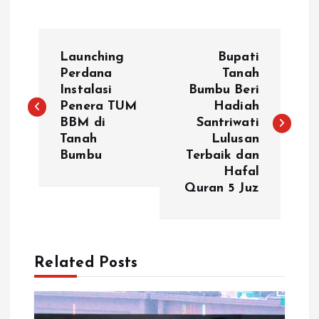
N
Launching
Bupati
a
Perdana
Tanah
Instalasi
Bumbu Beri
Penera TUM
Hadiah
v
BBM di
Santriwati
Tanah
Lulusan
i
Bumbu
Terbaik dan
Hafal
g
Quran 5 Juz
a
s
Related Posts
i