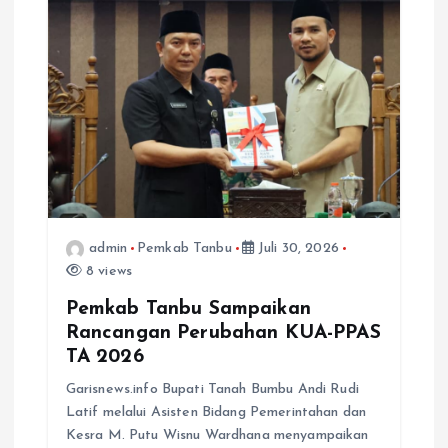
p
o
s
admin
Pemkab Tanbu
Juli 30, 2026
8 views
Pemkab Tanbu Sampaikan
Rancangan Perubahan KUA-PPAS
TA 2026
Garisnews.info Bupati Tanah Bumbu Andi Rudi
Latif melalui Asisten Bidang Pemerintahan dan
Kesra M. Putu Wisnu Wardhana menyampaikan