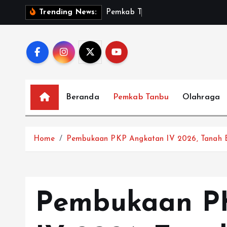
S
P
e
m
k
a
b
T
a
n
b
u
Trending News:
k
i
p
t
o
c
Beranda
Pemkab Tanbu
Olahraga
o
n
t
Home
Pembukaan PKP Angkatan IV 2026, Tanah 
e
n
t
Pembukaan P