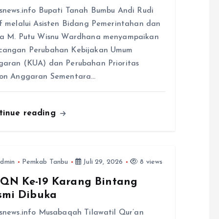
snews.info Bupati Tanah Bumbu Andi Rudi
f melalui Asisten Bidang Pemerintahan dan
ra M. Putu Wisnu Wardhana menyampaikan
cangan Perubahan Kebijakan Umum
aran (KUA) dan Perubahan Prioritas
fon Anggaran Sementara…
tinue reading
dmin
Pemkab Tanbu
Juli 29, 2026
8 views
QN Ke-19 Karang Bintang
smi Dibuka
snews.info Musabaqah Tilawatil Qur’an