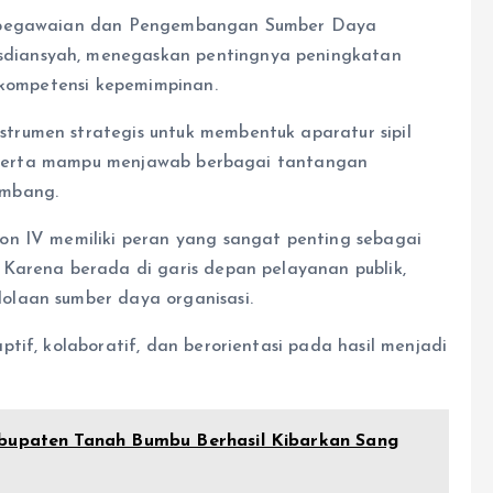
Kepegawaian dan Pengembangan Sumber Daya
diansyah, menegaskan pentingnya peningkatan
n kompetensi kepemimpinan.
rumen strategis untuk membentuk aparatur sipil
f. Serta mampu menjawab berbagai tantangan
embang.
on IV memiliki peran yang sangat penting sebagai
Karena berada di garis depan pelayanan publik,
laan sumber daya organisasi.
tif, kolaboratif, dan berorientasi pada hasil menjadi
abupaten Tanah Bumbu Berhasil Kibarkan Sang