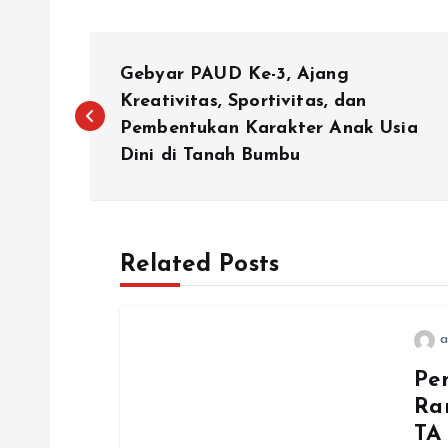
N
Gebyar PAUD Ke-3, Ajang
a
Kreativitas, Sportivitas, dan
Pembentukan Karakter Anak Usia
Dini di Tanah Bumbu
v
i
Related Posts
g
a
a
Pe
s
Ra
TA