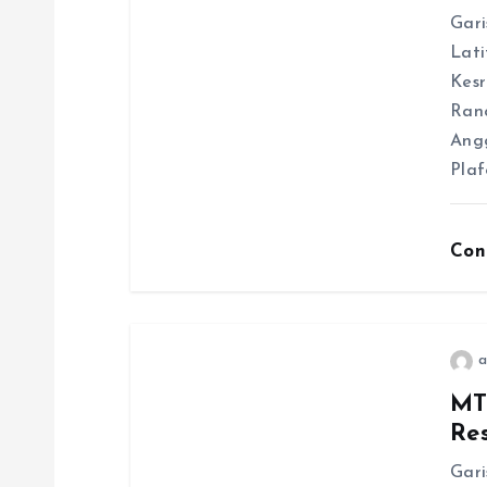
i
Gari
p
Lati
Kes
o
Ran
Angg
s
Pla
Con
a
MT
Re
Gari