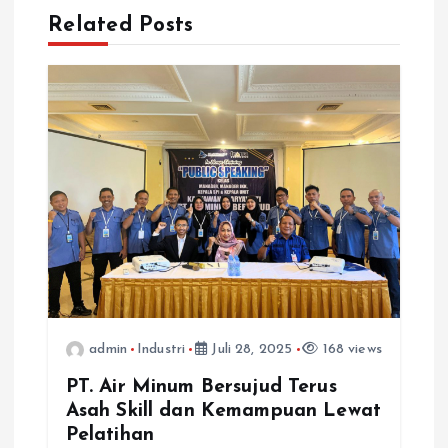
i
Related Posts
g
a
s
i
p
o
s
admin
Industri
Juli 28, 2025
168 views
PT. Air Minum Bersujud Terus
Asah Skill dan Kemampuan Lewat
Pelatihan