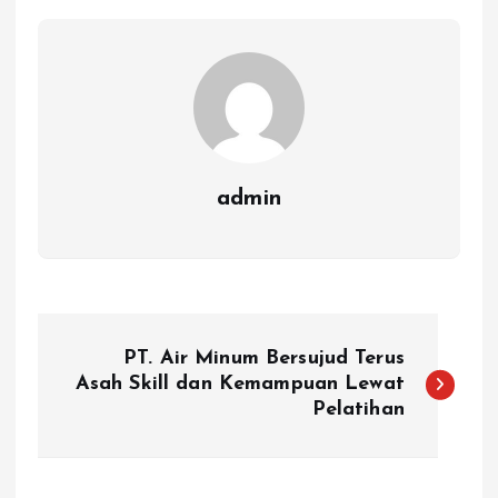
admin
N
PT. Air Minum Bersujud Terus
a
Asah Skill dan Kemampuan Lewat
Pelatihan
v