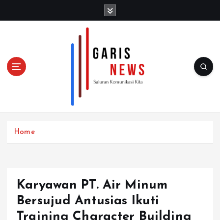
S
k
i
p
t
o
c
o
n
t
e
n
Home
t
Karyawan PT. Air Minum
Bersujud Antusias Ikuti
Training Character Building