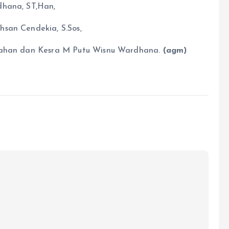
dhana, ST,Han,
san Cendekia, S.Sos,
ntahan dan Kesra M Putu Wisnu Wardhana.
(agm)