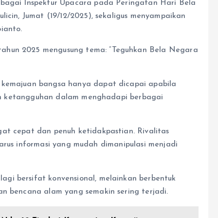
ebagai Inspektur Upacara pada Peringatan Hari Bela
licin, Jumat (19/12/2025), sekaligus menyampaikan
ianto.
tahun 2025 mengusung tema: “Teguhkan Bela Negara
a kemajuan bangsa hanya dapat dicapai apabila
, dan ketangguhan dalam menghadapi berbagai
at cepat dan penuh ketidakpastian. Rivalitas
gga arus informasi yang mudah dimanipulasi menjadi
gi bersifat konvensional, melainkan berbentuk
an bencana alam yang semakin sering terjadi.