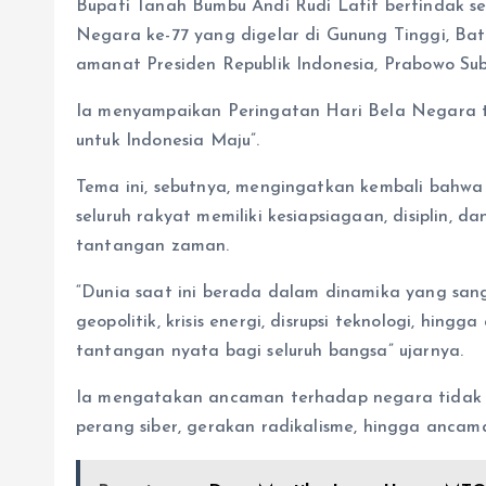
Bupati Tanah Bumbu Andi Rudi Latif bertindak s
Negara ke-77 yang digelar di Gunung Tinggi, Batu
amanat Presiden Republik Indonesia, Prabowo Sub
Ia menyampaikan Peringatan Hari Bela Negara 
untuk Indonesia Maju”.
Tema ini, sebutnya, mengingatkan kembali bahw
seluruh rakyat memiliki kesiapsiagaan, disiplin
tantangan zaman.
“Dunia saat ini berada dalam dinamika yang sang
geopolitik, krisis energi, disrupsi teknologi, hin
tantangan nyata bagi seluruh bangsa” ujarnya.
Ia mengatakan ancaman terhadap negara tidak la
perang siber, gerakan radikalisme, hingga ancam