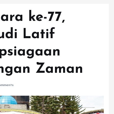
ara ke-77,
udi Latif
apsiagaan
angan Zaman
omments