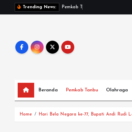
S
P
e
m
k
a
b
T
a
n
b
u
S
a
Trending News:
k
i
p
t
o
c
o
n
t
e
Beranda
Pemkab Tanbu
Olahraga
n
t
Home
Hari Bela Negara ke-77, Bupati Andi Rudi 