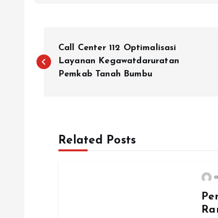
N
Call Center 112 Optimalisasi
a
Layanan Kegawatdaruratan
Pemkab Tanah Bumbu
v
i
Related Posts
g
a
a
Pe
s
Ra