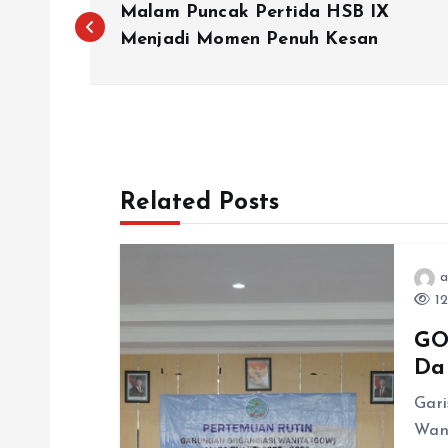
Malam Puncak Pertida HSB IX
a
Menjadi Momen Penuh Kesan
v
i
Related Posts
g
a
a
12
s
GO
Da
i
Gari
p
Wan