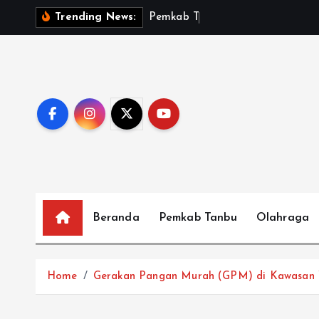
S
P
e
m
k
a
b
T
a
n
b
u
S
a
Trending News:
k
i
p
t
o
c
o
n
t
e
Beranda
Pemkab Tanbu
Olahraga
n
t
Home
Gerakan Pangan Murah (GPM) di Kawasan W