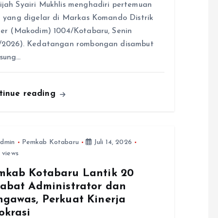
jah Syairi Mukhlis menghadiri pertemuan
n yang digelar di Markas Komando Distrik
ter (Makodim) 1004/Kotabaru, Senin
8/2026). Kedatangan rombongan disambut
gsung…
tinue reading
dmin
Pemkab Kotabaru
Juli 14, 2026
 views
mkab Kotabaru Lantik 20
jabat Administrator dan
ngawas, Perkuat Kinerja
okrasi