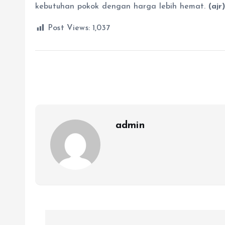
kebutuhan pokok dengan harga lebih hemat.
(ajr
Post Views:
1,037
admin
N