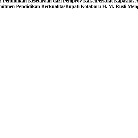
endidikan Kesetaraan dari Pemprov Kalsel
Perkuat Kapasitas
itmen Pendidikan Berkualitas
Bupati Kotabaru H. M. Rusli Men