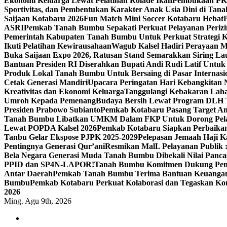
Ekonomi Keluarga Lewat Pelatihan Rolade Ikan
Pembukaan PKP
Sportivitas, dan Pembentukan Karakter Anak Usia Dini di Ta
Saijaan Kotabaru 2026
Fun Match Mini Soccer Kotabaru Hebat
ASRI
Pemkab Tanah Bumbu Sepakati Perkuat Pelayanan Perizin
Pemerintah Kabupaten Tanah Bumbu Untuk Perkuat Strategi Ko
Ikuti Pelatihan Kewirausahaan
Wagub Kalsel Hadiri Perayaan M
Buka Saijaan Expo 2026, Ratusan Stand Semarakkan Siring La
Bantuan Presiden RI Diserahkan Bupati Andi Rudi Latif Untuk
Produk Lokal Tanah Bumbu Untuk Bersaing di Pasar Internasi
Cetak Generasi Mandiri
Upacara Peringatan Hari Kebangkitan 
Kreativitas dan Ekonomi Keluarga
Tanggulangi Kebakaran Lah
Umroh Kepada Pemenang
Budaya Bersih Lewat Program DLH T
Presiden Prabowo Subianto
Pemkab Kotabaru Pasang Target Am
Tanah Bumbu Libatkan UMKM Dalam FKP Untuk Dorong Pel
Lewat POPDA Kalsel 2026
Pemkab Kotabaru Siapkan Perbaika
Tanbu Gelar Ekspose PJPK 2025-2029
Pelepasan Jemaah Haji 
Pentingnya Generasi Qur’ani
Resmikan MalL Pelayanan Publik 
Bela Negara Generasi Muda Tanah Bumbu Dibekali Nilai Pancas
PPID dan SP4N-LAPOR!
Tanah Bumbu Komitmen Dukung Pem
Antar Daerah
Pemkab Tanah Bumbu Terima Bantuan Keuangan P
Bumbu
Pemkab Kotabaru Perkuat Kolaborasi dan Tegaskan Kom
2026
Ming. Agu 9th, 2026