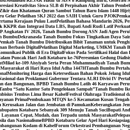
mbu
Sosialisasi KEJAR Hadir di SDN 8 Kampung Baru, Generasi 
esiasi Kreativitas Siswa SLB di Perpisahan Akhir Tahun Pembel
Zikir dan Khataman Quran Sambut Tahun Baru Islam 1448 Hijri
ru Gelar Pelatihan SKJ 2022 dan SAIH Untuk Guru PJOK
Pemkab
ertama Kerajaan Pulau Laut
Pelatihan Bahasa Mandarin 2026, 
k KKPR dan Integrasi Data LBS, Bupati Andi Rudi Latif Perku
 Angkatan IV 2026, Tanah Bumbu Dorong ASN Jadi Agen Perub
nah Bumbu
Dekranasda Tanah Bumbu Fokus Tingkatkan Daya Sa
Pemkab Tanah Bumbu Distribusikan Bibit Tanaman untuk Pengh
an Berbasis Digital
Pelatihan Digital Marketing, UMKM Tanah 
munikasi Publik di Era Digital
Fokus Pada Sertifikasi Halal da
alam Puncak Hari Jadi Kotabaru ke-76
Peresmian Gedung Diali
ut
Milad ke-109 Aisyiyah Serta Peran Muhammadiyah Tanah B
 Masyarakat di Hari Raya Idul Adha 1447H
Tanah Bumbu Pertaha
onal
Monitoring Harga dan Ketersediaan Bahan Pokok Jelang Idu
Nasional dan Proklamasi Gubernur Tentara ALRI Divisi IV Pert
an dan Bangunan, BPBD Tanah Bumbu Latih 46 Karyawan Peru
anbu “Satu Kantor Satu Pengelolaan Sampah”
Tanah Bumbu Ikut
bisius Tembus Lima Besar Kalsel
Festival Olahraga Tradisional
ayanan Prima
Pembukaan MTQN ke-5 Kecamatan Kusan Tengah
n Kerusakan Jalan dan Jembatan di Pamukan
Keberangkatan Jem
Kabupaten Kotabaru Sebanyak 309 Menuju Tanah Suci
Bupati And
: Layanan Cepat, Mudah, dan Terpadu untuk Masyarakat
Pelepa
ila dan Nasionalisme
BPBD Kotabaru Gelar Apel Hari Kesiapsia
bangunan Kodam di Kalsel
Forum Orkestrasi Pembangunan Nege