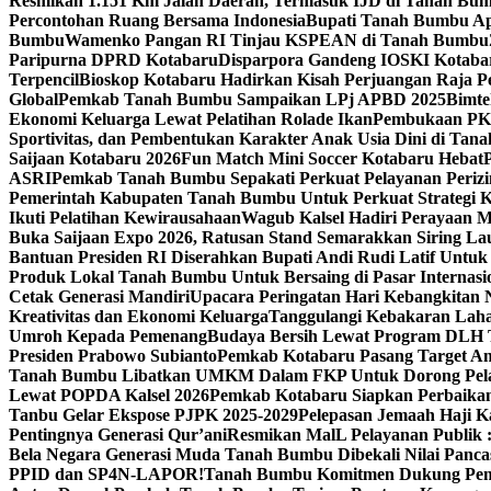
Resmikan 1.151 Km Jalan Daerah, Termasuk IJD di Tanah Bu
Percontohan Ruang Bersama Indonesia
Bupati Tanah Bumbu Apr
Bumbu
Wamenko Pangan RI Tinjau KSPEAN di Tanah Bumbu
Paripurna DPRD Kotabaru
Disparpora Gandeng IOSKI Kotaba
Terpencil
Bioskop Kotabaru Hadirkan Kisah Perjuangan Raja P
Global
Pemkab Tanah Bumbu Sampaikan LPj APBD 2025
Bimte
Ekonomi Keluarga Lewat Pelatihan Rolade Ikan
Pembukaan PKP
Sportivitas, dan Pembentukan Karakter Anak Usia Dini di Ta
Saijaan Kotabaru 2026
Fun Match Mini Soccer Kotabaru Hebat
ASRI
Pemkab Tanah Bumbu Sepakati Perkuat Pelayanan Perizin
Pemerintah Kabupaten Tanah Bumbu Untuk Perkuat Strategi Ko
Ikuti Pelatihan Kewirausahaan
Wagub Kalsel Hadiri Perayaan M
Buka Saijaan Expo 2026, Ratusan Stand Semarakkan Siring La
Bantuan Presiden RI Diserahkan Bupati Andi Rudi Latif Untuk
Produk Lokal Tanah Bumbu Untuk Bersaing di Pasar Internasi
Cetak Generasi Mandiri
Upacara Peringatan Hari Kebangkitan 
Kreativitas dan Ekonomi Keluarga
Tanggulangi Kebakaran Lah
Umroh Kepada Pemenang
Budaya Bersih Lewat Program DLH T
Presiden Prabowo Subianto
Pemkab Kotabaru Pasang Target Am
Tanah Bumbu Libatkan UMKM Dalam FKP Untuk Dorong Pel
Lewat POPDA Kalsel 2026
Pemkab Kotabaru Siapkan Perbaika
Tanbu Gelar Ekspose PJPK 2025-2029
Pelepasan Jemaah Haji 
Pentingnya Generasi Qur’ani
Resmikan MalL Pelayanan Publik 
Bela Negara Generasi Muda Tanah Bumbu Dibekali Nilai Pancas
PPID dan SP4N-LAPOR!
Tanah Bumbu Komitmen Dukung Pem