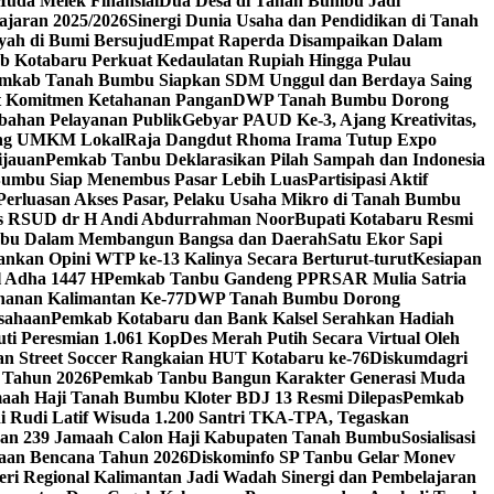
Muda Melek Finansial
Dua Desa di Tanah Bumbu Jadi
ajaran 2025/2026
Sinergi Dunia Usaha dan Pendidikan di Tanah
yah di Bumi Bersujud
Empat Raperda Disampaikan Dalam
 Kotabaru Perkuat Kedaulatan Rupiah Hingga Pulau
Pemkab Tanah Bumbu Siapkan SDM Unggul dan Berdaya Saing
at Komitmen Ketahanan Pangan
DWP Tanah Bumbu Dorong
ahan Pelayanan Publik
Gebyar PAUD Ke-3, Ajang Kreativitas,
ing UMKM Lokal
Raja Dangdut Rhoma Irama Tutup Expo
ijauan
Pemkab Tanbu Deklarasikan Pilah Sampah dan Indonesia
Bumbu Siap Menembus Pasar Lebih Luas
Partisipasi Aktif
n Perluasan Akses Pasar, Pelaku Usaha Mikro di Tanah Bumbu
sis RSUD dr H Andi Abdurrahman Noor
Bupati Kotabaru Resmi
umbu Dalam Membangun Bangsa dan Daerah
Satu Ekor Sapi
nkan Opini WTP ke-13 Kalinya Secara Berturut-turut
Kesiapan
l Adha 1447 H
Pemkab Tanbu Gandeng PPRSAR Mulia Satria
ahanan Kalimantan Ke-77
DWP Tanah Bumbu Dorong
sahaan
Pemkab Kotabaru dan Bank Kalsel Serahkan Hadiah
i Peresmian 1.061 KopDes Merah Putih Secara Virtual Oleh
 dan Street Soccer Rangkaian HUT Kotabaru ke-76
Diskumdagri
 Tahun 2026
Pemkab Tanbu Bangun Karakter Generasi Muda
aah Haji Tanah Bumbu Kloter BDJ 13 Resmi Dilepas
Pemkab
i Rudi Latif Wisuda 1.200 Santri TKA-TPA, Tegaskan
san 239 Jamaah Calon Haji Kabupaten Tanah Bumbu
Sosialisasi
gaan Bencana Tahun 2026
Diskominfo SP Tanbu Gelar Monev
ri Regional Kalimantan Jadi Wadah Sinergi dan Pembelajaran