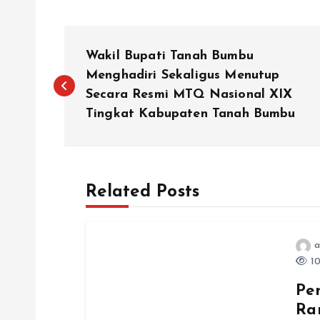
N
Wakil Bupati Tanah Bumbu
a
Menghadiri Sekaligus Menutup
Secara Resmi MTQ Nasional XIX
Tingkat Kabupaten Tanah Bumbu
v
i
Related Posts
g
a
a
10
s
Pe
Ra