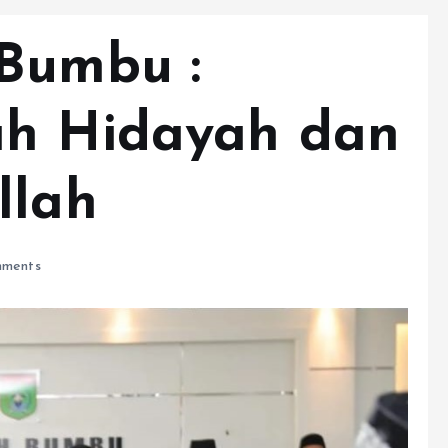
Bumbu :
ah Hidayah dan
llah
ments