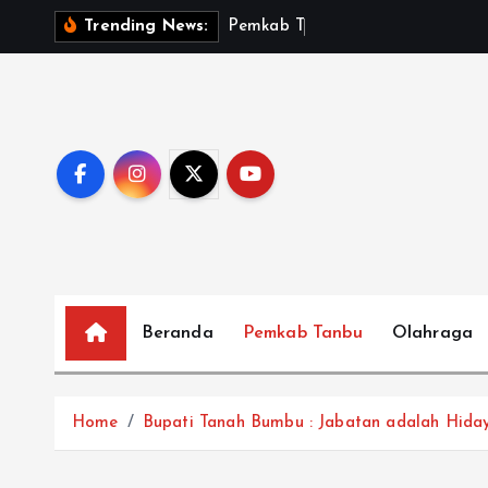
S
P
e
m
k
a
b
T
a
n
b
u
S
a
Trending News:
k
i
p
t
o
c
o
n
t
e
Beranda
Pemkab Tanbu
Olahraga
n
t
Home
Bupati Tanah Bumbu : Jabatan adalah Hiday