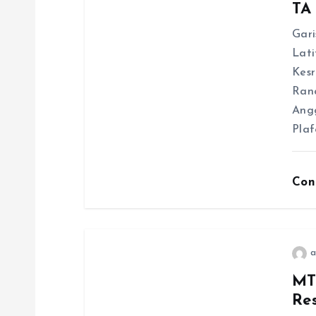
i
TA
p
Gari
Lati
Kes
o
Ran
Angg
s
Pla
Con
a
MT
Re