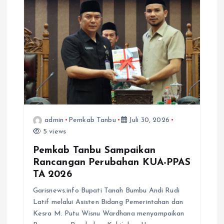
o
s
admin
Pemkab Tanbu
Juli 30, 2026
5 views
Pemkab Tanbu Sampaikan
Rancangan Perubahan KUA-PPAS
TA 2026
Garisnews.info Bupati Tanah Bumbu Andi Rudi
Latif melalui Asisten Bidang Pemerintahan dan
Kesra M. Putu Wisnu Wardhana menyampaikan