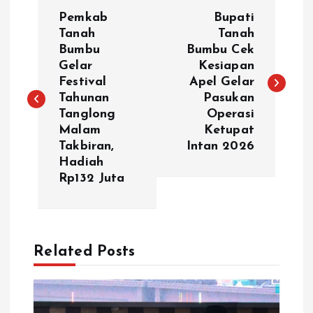
N
Pemkab
Bupati
a
Tanah
Tanah
Bumbu
Bumbu Cek
Gelar
Kesiapan
v
Festival
Apel Gelar
Tahunan
Pasukan
i
Tanglong
Operasi
Malam
Ketupat
g
Takbiran,
Intan 2026
Hadiah
a
Rp132 Juta
s
i
Related Posts
p