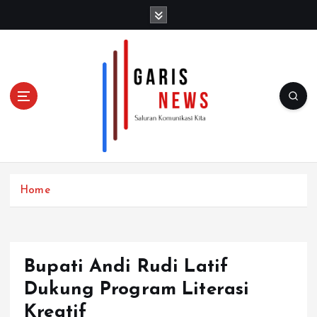
S
k
i
p
t
o
c
o
n
t
e
n
Home
t
Bupati Andi Rudi Latif
Dukung Program Literasi
Kreatif