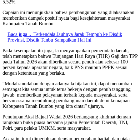
5,52%.
Capaian ini menunjukkan bahwa pembangunan yang dilaksanakan
memberikan dampak positif nyata bagi kesejahteraan masyarakat
Kabupaten Tanah Bumbu.
Baca juga ..
Terkendala Jauhnya Jarak Tempuh ke Disdik
Provinsi, Disdik Tanbu Sampaikan Hal Ini
Pada kesempatan itu juga, Ia menyampaikan pemerintah daerah,
telah menetapkan bahwa Tunjangan Hari Raya (THR) Gaji dan TPP
pada Tahun 2026 akan diberikan secara penuh atau sebesar 100
persen kepada aparatur negara, baik PNS maupun PPPK sesuai
dengan ketentuan yang berlaku.
“Mudah-mudahan dengan adanya kebijakan ini, dapat menambah
semangat kita semua untuk terus bekerja dengan penuh tanggung
jawab, memberikan pelayanan terbaik kepada masyarakat, serta
bersama-sama mendukung pembangunan daerah demi kemajuan
Kabupaten Tanah Bumbu yang kita cintai” ujarnya.
Penutupan Aksi Bajual Wadai 2026 berlangsung khidmat dengan
rangkaian buka puasa bersama jajaran Pemerintah Daerah, TNI,
Polri, para pelaku UMKM, serta masyarakat.
Acara ini turut dimeriahkan dengan penyerahan hadiah dan piala