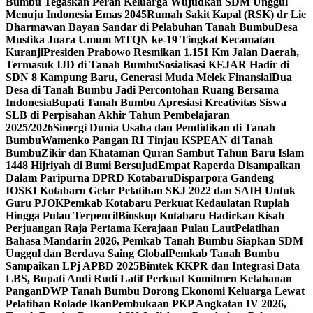
Bumbu Tegaskan Peran Keluarga Wujudkan SDM Unggul
Menuju Indonesia Emas 2045
Rumah Sakit Kapal (RSK) dr Lie
Dharmawan Bayan Sandar di Pelabuhan Tanah Bumbu
Desa
Mustika Juara Umum MTQN ke-19 Tingkat Kecamatan
Kuranji
Presiden Prabowo Resmikan 1.151 Km Jalan Daerah,
Termasuk IJD di Tanah Bumbu
Sosialisasi KEJAR Hadir di
SDN 8 Kampung Baru, Generasi Muda Melek Finansial
Dua
Desa di Tanah Bumbu Jadi Percontohan Ruang Bersama
Indonesia
Bupati Tanah Bumbu Apresiasi Kreativitas Siswa
SLB di Perpisahan Akhir Tahun Pembelajaran
2025/2026
Sinergi Dunia Usaha dan Pendidikan di Tanah
Bumbu
Wamenko Pangan RI Tinjau KSPEAN di Tanah
Bumbu
Zikir dan Khataman Quran Sambut Tahun Baru Islam
1448 Hijriyah di Bumi Bersujud
Empat Raperda Disampaikan
Dalam Paripurna DPRD Kotabaru
Disparpora Gandeng
IOSKI Kotabaru Gelar Pelatihan SKJ 2022 dan SAIH Untuk
Guru PJOK
Pemkab Kotabaru Perkuat Kedaulatan Rupiah
Hingga Pulau Terpencil
Bioskop Kotabaru Hadirkan Kisah
Perjuangan Raja Pertama Kerajaan Pulau Laut
Pelatihan
Bahasa Mandarin 2026, Pemkab Tanah Bumbu Siapkan SDM
Unggul dan Berdaya Saing Global
Pemkab Tanah Bumbu
Sampaikan LPj APBD 2025
Bimtek KKPR dan Integrasi Data
LBS, Bupati Andi Rudi Latif Perkuat Komitmen Ketahanan
Pangan
DWP Tanah Bumbu Dorong Ekonomi Keluarga Lewat
Pelatihan Rolade Ikan
Pembukaan PKP Angkatan IV 2026,