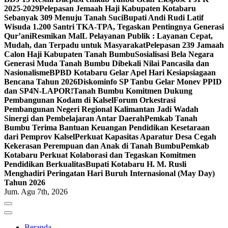
2025-2029
Pelepasan Jemaah Haji Kabupaten Kotabaru
Sebanyak 309 Menuju Tanah Suci
Bupati Andi Rudi Latif
Wisuda 1.200 Santri TKA-TPA, Tegaskan Pentingnya Generasi
Qur’ani
Resmikan MalL Pelayanan Publik : Layanan Cepat,
Mudah, dan Terpadu untuk Masyarakat
Pelepasan 239 Jamaah
Calon Haji Kabupaten Tanah Bumbu
Sosialisasi Bela Negara
Generasi Muda Tanah Bumbu Dibekali Nilai Pancasila dan
Nasionalisme
BPBD Kotabaru Gelar Apel Hari Kesiapsiagaan
Bencana Tahun 2026
Diskominfo SP Tanbu Gelar Monev PPID
dan SP4N-LAPOR!
Tanah Bumbu Komitmen Dukung
Pembangunan Kodam di Kalsel
Forum Orkestrasi
Pembangunan Negeri Regional Kalimantan Jadi Wadah
Sinergi dan Pembelajaran Antar Daerah
Pemkab Tanah
Bumbu Terima Bantuan Keuangan Pendidikan Kesetaraan
dari Pemprov Kalsel
Perkuat Kapasitas Aparatur Desa Cegah
Kekerasan Perempuan dan Anak di Tanah Bumbu
Pemkab
Kotabaru Perkuat Kolaborasi dan Tegaskan Komitmen
Pendidikan Berkualitas
Bupati Kotabaru H. M. Rusli
Menghadiri Peringatan Hari Buruh Internasional (May Day)
Tahun 2026
Jum. Agu 7th, 2026
Beranda