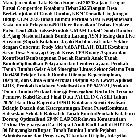
Manajemen dan Tata Kelola Koperasi 2026
Saijaan League
Futsal Competition Kotabaru Hebat 2026
Bangun Desa
Berkelanjutan di Tanah Bumbu, KKN Tematik Lingkungan
Hidup ULM 2026
Tanah Bumbu Perkuat SDM Kesejahteraan
Sosial untuk Pelayanan
450 Rider Ramaikan Trabas Explore
Pulau Laut 2026 Sukses
Produk UMKM Lokal Tanah Bumbu
di Ajang Nasional
Tanah Bumbu Larang ASN Flexing dan Live
Streaming
Bupati Kotabaru Jajaki Kolaborasi Lintas Sektor
dengan Gubernur Rudy Mas’ud
BAPILAH, DLH Kotabaru
Sasar Desa Semayap Cegah Krisis TPA
Ruang Aspirasi dan
Kontribusi Pembangunan Daerah Ramah Anak Tanah
Bumbu
Optimalkan Pelayanan dan Pemberdayaan, Pemkab
Tanah Bumbu Gelar Aksi Sinergitas Lintas Sektor Selama Dua
Hari
450 Pelajar Tanah Bumbu Ditempa Kepemimpinan,
Disiplin, dan Cinta Alam
Perkuat Disiplin ASN Lewat Aplikasi
I-DIS, Pemkab Kotabaru Sosialisasikan PP 94/2021,
Pemkab
Tanah Bumbu Perkuat Sinergi Pencegahan Karhutla Bersama
Pemprov Kalsel
Grand Final Duta PAPELINGASIH Tahun
2026
Teken Dua Raperda DPRD Kotabaru Soroti Realisasi
Belanja Daerah dan Ketergantungan Dana Pusat
Komitmen
Sukseskan Sekolah Rakyat di Tanah Bumbu
Pemkab Kotabaru
Dorong Optimalisasi SP4N-LAPOR
Relawan Kemanusiaan
Terima Penghargaan Dari Bupati Andi Rudi Latif di HUT Ke-
80 Bhayangkara
Bupati Tanah Bumbu Lantik Pejabat
Administrator dan Pengawas, Tekankan Disiplin, Integritas