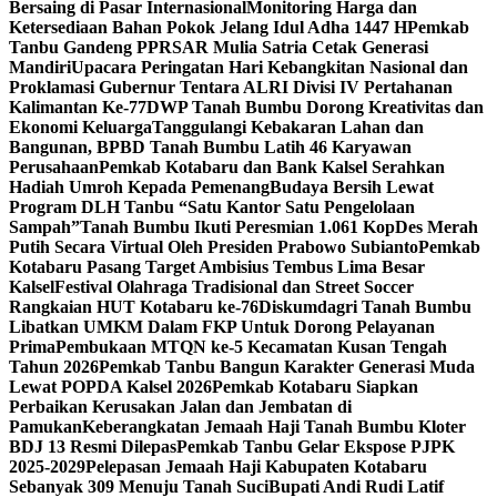
Bersaing di Pasar Internasional
Monitoring Harga dan
Ketersediaan Bahan Pokok Jelang Idul Adha 1447 H
Pemkab
Tanbu Gandeng PPRSAR Mulia Satria Cetak Generasi
Mandiri
Upacara Peringatan Hari Kebangkitan Nasional dan
Proklamasi Gubernur Tentara ALRI Divisi IV Pertahanan
Kalimantan Ke-77
DWP Tanah Bumbu Dorong Kreativitas dan
Ekonomi Keluarga
Tanggulangi Kebakaran Lahan dan
Bangunan, BPBD Tanah Bumbu Latih 46 Karyawan
Perusahaan
Pemkab Kotabaru dan Bank Kalsel Serahkan
Hadiah Umroh Kepada Pemenang
Budaya Bersih Lewat
Program DLH Tanbu “Satu Kantor Satu Pengelolaan
Sampah”
Tanah Bumbu Ikuti Peresmian 1.061 KopDes Merah
Putih Secara Virtual Oleh Presiden Prabowo Subianto
Pemkab
Kotabaru Pasang Target Ambisius Tembus Lima Besar
Kalsel
Festival Olahraga Tradisional dan Street Soccer
Rangkaian HUT Kotabaru ke-76
Diskumdagri Tanah Bumbu
Libatkan UMKM Dalam FKP Untuk Dorong Pelayanan
Prima
Pembukaan MTQN ke-5 Kecamatan Kusan Tengah
Tahun 2026
Pemkab Tanbu Bangun Karakter Generasi Muda
Lewat POPDA Kalsel 2026
Pemkab Kotabaru Siapkan
Perbaikan Kerusakan Jalan dan Jembatan di
Pamukan
Keberangkatan Jemaah Haji Tanah Bumbu Kloter
BDJ 13 Resmi Dilepas
Pemkab Tanbu Gelar Ekspose PJPK
2025-2029
Pelepasan Jemaah Haji Kabupaten Kotabaru
Sebanyak 309 Menuju Tanah Suci
Bupati Andi Rudi Latif