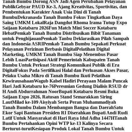
Tanah Bumbu Dorong ASN Jadi Agen Perubahan Pelayanan
Publik
Gebyar PAUD Ke-3, Ajang Kreativitas, Sportivitas, dan
Pembentukan Karakter Anak Usia Dini di Tanah
Bumbu
Dekranasda Tanah Bumbu Fokus Tingkatkan Daya
Saing UMKM Lokal
Raja Dangdut Rhoma Irama Tutup Expo
Saijaan Kotabaru 2026
Fun Match Mini Soccer Kotabaru
Hebat
Pemkab Tanah Bumbu Distribusikan Bibit Tanaman
untuk Penghijauan
Pemkab Tanbu Deklarasikan Pilah Sampah
dan Indonesia ASRI
Pemkab Tanah Bumbu Sepakati Perkuat
Pelayanan Perizinan Berbasis Digital
Pelatihan Digital
Marketing, UMKM Tanah Bumbu Siap Menembus Pasar
Lebih Luas
Partisipasi Aktif Pemerintah Kabupaten Tanah
Bumbu Untuk Perkuat Strategi Komunikasi Publik di Era
Digital
Fokus Pada Sertifikasi Halal dan Perluasan Akses Pasar,
Pelaku Usaha Mikro di Tanah Bumbu Ikuti Pelatihan
Kewirausahaan
Wagub Kalsel Hadiri Perayaan Malam Puncak
Hari Jadi Kotabaru ke-76
Peresmian Gedung Dialisis RSUD dr
H Andi Abdurrahman Noor
Bupati Kotabaru Resmi Buka
Saijaan Expo 2026, Ratusan Stand Semarakkan Siring
Laut
Milad ke-109 Aisyiyah Serta Peran Muhammadiyah
Tanah Bumbu Dalam Membangun Bangsa dan Daerah
Satu
Ekor Sapi Bantuan Presiden RI Diserahkan Bupati Andi Rudi
Latif Untuk Masyarakat di Hari Raya Idul Adha 1447H
Tanah
Bumbu Pertahankan Opini WTP ke-13 Kalinya Secara
Berturut-turut
Kesiapan Produk Lokal Tanah Bumbu Untuk