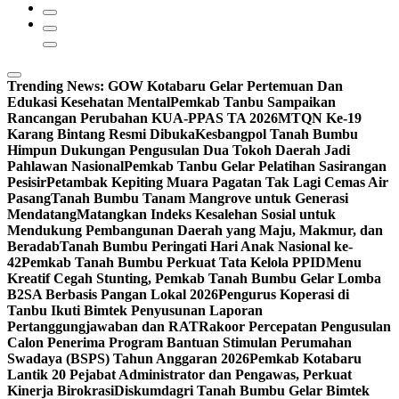
Trending News:
GOW Kotabaru Gelar Pertemuan Dan
Edukasi Kesehatan Mental
Pemkab Tanbu Sampaikan
Rancangan Perubahan KUA-PPAS TA 2026
MTQN Ke-19
Karang Bintang Resmi Dibuka
Kesbangpol Tanah Bumbu
Himpun Dukungan Pengusulan Dua Tokoh Daerah Jadi
Pahlawan Nasional
Pemkab Tanbu Gelar Pelatihan Sasirangan
Pesisir
Petambak Kepiting Muara Pagatan Tak Lagi Cemas Air
Pasang
Tanah Bumbu Tanam Mangrove untuk Generasi
Mendatang
Matangkan Indeks Kesalehan Sosial untuk
Mendukung Pembangunan Daerah yang Maju, Makmur, dan
Beradab
Tanah Bumbu Peringati Hari Anak Nasional ke-
42
Pemkab Tanah Bumbu Perkuat Tata Kelola PPID
Menu
Kreatif Cegah Stunting, Pemkab Tanah Bumbu Gelar Lomba
B2SA Berbasis Pangan Lokal 2026
Pengurus Koperasi di
Tanbu Ikuti Bimtek Penyusunan Laporan
Pertanggungjawaban dan RAT
Rakoor Percepatan Pengusulan
Calon Penerima Program Bantuan Stimulan Perumahan
Swadaya (BSPS) Tahun Anggaran 2026
Pemkab Kotabaru
Lantik 20 Pejabat Administrator dan Pengawas, Perkuat
Kinerja Birokrasi
Diskumdagri Tanah Bumbu Gelar Bimtek