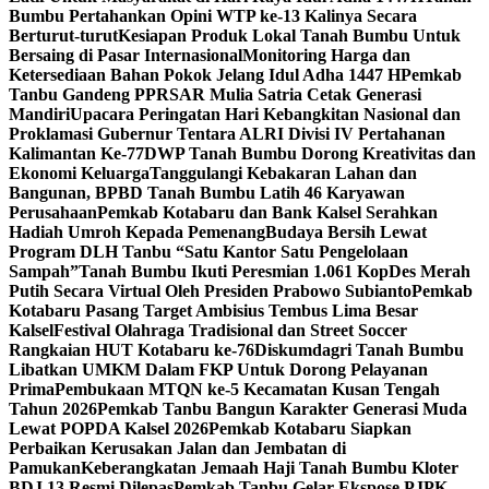
Bumbu Pertahankan Opini WTP ke-13 Kalinya Secara
Berturut-turut
Kesiapan Produk Lokal Tanah Bumbu Untuk
Bersaing di Pasar Internasional
Monitoring Harga dan
Ketersediaan Bahan Pokok Jelang Idul Adha 1447 H
Pemkab
Tanbu Gandeng PPRSAR Mulia Satria Cetak Generasi
Mandiri
Upacara Peringatan Hari Kebangkitan Nasional dan
Proklamasi Gubernur Tentara ALRI Divisi IV Pertahanan
Kalimantan Ke-77
DWP Tanah Bumbu Dorong Kreativitas dan
Ekonomi Keluarga
Tanggulangi Kebakaran Lahan dan
Bangunan, BPBD Tanah Bumbu Latih 46 Karyawan
Perusahaan
Pemkab Kotabaru dan Bank Kalsel Serahkan
Hadiah Umroh Kepada Pemenang
Budaya Bersih Lewat
Program DLH Tanbu “Satu Kantor Satu Pengelolaan
Sampah”
Tanah Bumbu Ikuti Peresmian 1.061 KopDes Merah
Putih Secara Virtual Oleh Presiden Prabowo Subianto
Pemkab
Kotabaru Pasang Target Ambisius Tembus Lima Besar
Kalsel
Festival Olahraga Tradisional dan Street Soccer
Rangkaian HUT Kotabaru ke-76
Diskumdagri Tanah Bumbu
Libatkan UMKM Dalam FKP Untuk Dorong Pelayanan
Prima
Pembukaan MTQN ke-5 Kecamatan Kusan Tengah
Tahun 2026
Pemkab Tanbu Bangun Karakter Generasi Muda
Lewat POPDA Kalsel 2026
Pemkab Kotabaru Siapkan
Perbaikan Kerusakan Jalan dan Jembatan di
Pamukan
Keberangkatan Jemaah Haji Tanah Bumbu Kloter
BDJ 13 Resmi Dilepas
Pemkab Tanbu Gelar Ekspose PJPK