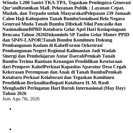
Wisuda 1.200 Santri TKA-TPA, Tegaskan Pentingnya Generasi
Qur’ani
Resmikan MalL Pelayanan Publik : Layanan Cepat,
Mudah, dan Terpadu untuk Masyarakat
Pelepasan 239 Jamaah
Calon Haji Kabupaten Tanah Bumbu
Sosialisasi Bela Negara
Generasi Muda Tanah Bumbu Dibekali Nilai Pancasila dan
Nasionalisme
BPBD Kotabaru Gelar Apel Hari Kesiapsiagaan
Bencana Tahun 2026
Diskominfo SP Tanbu Gelar Monev PPID
dan SP4N-LAPOR!
Tanah Bumbu Komitmen Dukung
Pembangunan Kodam di Kalsel
Forum Orkestrasi
Pembangunan Negeri Regional Kalimantan Jadi Wadah
Sinergi dan Pembelajaran Antar Daerah
Pemkab Tanah
Bumbu Terima Bantuan Keuangan Pendidikan Kesetaraan
dari Pemprov Kalsel
Perkuat Kapasitas Aparatur Desa Cegah
Kekerasan Perempuan dan Anak di Tanah Bumbu
Pemkab
Kotabaru Perkuat Kolaborasi dan Tegaskan Komitmen
Pendidikan Berkualitas
Bupati Kotabaru H. M. Rusli
Menghadiri Peringatan Hari Buruh Internasional (May Day)
Tahun 2026
Jum. Agu 7th, 2026