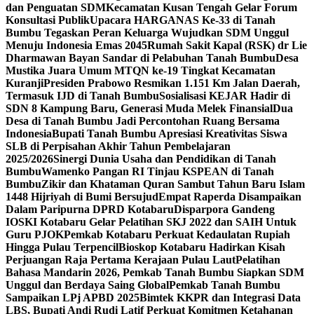
dan Penguatan SDM
Kecamatan Kusan Tengah Gelar Forum
Konsultasi Publik
Upacara HARGANAS Ke-33 di Tanah
Bumbu Tegaskan Peran Keluarga Wujudkan SDM Unggul
Menuju Indonesia Emas 2045
Rumah Sakit Kapal (RSK) dr Lie
Dharmawan Bayan Sandar di Pelabuhan Tanah Bumbu
Desa
Mustika Juara Umum MTQN ke-19 Tingkat Kecamatan
Kuranji
Presiden Prabowo Resmikan 1.151 Km Jalan Daerah,
Termasuk IJD di Tanah Bumbu
Sosialisasi KEJAR Hadir di
SDN 8 Kampung Baru, Generasi Muda Melek Finansial
Dua
Desa di Tanah Bumbu Jadi Percontohan Ruang Bersama
Indonesia
Bupati Tanah Bumbu Apresiasi Kreativitas Siswa
SLB di Perpisahan Akhir Tahun Pembelajaran
2025/2026
Sinergi Dunia Usaha dan Pendidikan di Tanah
Bumbu
Wamenko Pangan RI Tinjau KSPEAN di Tanah
Bumbu
Zikir dan Khataman Quran Sambut Tahun Baru Islam
1448 Hijriyah di Bumi Bersujud
Empat Raperda Disampaikan
Dalam Paripurna DPRD Kotabaru
Disparpora Gandeng
IOSKI Kotabaru Gelar Pelatihan SKJ 2022 dan SAIH Untuk
Guru PJOK
Pemkab Kotabaru Perkuat Kedaulatan Rupiah
Hingga Pulau Terpencil
Bioskop Kotabaru Hadirkan Kisah
Perjuangan Raja Pertama Kerajaan Pulau Laut
Pelatihan
Bahasa Mandarin 2026, Pemkab Tanah Bumbu Siapkan SDM
Unggul dan Berdaya Saing Global
Pemkab Tanah Bumbu
Sampaikan LPj APBD 2025
Bimtek KKPR dan Integrasi Data
LBS, Bupati Andi Rudi Latif Perkuat Komitmen Ketahanan