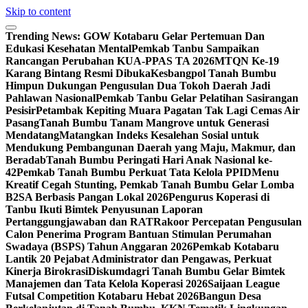
Skip to content
Trending News:
GOW Kotabaru Gelar Pertemuan Dan
Edukasi Kesehatan Mental
Pemkab Tanbu Sampaikan
Rancangan Perubahan KUA-PPAS TA 2026
MTQN Ke-19
Karang Bintang Resmi Dibuka
Kesbangpol Tanah Bumbu
Himpun Dukungan Pengusulan Dua Tokoh Daerah Jadi
Pahlawan Nasional
Pemkab Tanbu Gelar Pelatihan Sasirangan
Pesisir
Petambak Kepiting Muara Pagatan Tak Lagi Cemas Air
Pasang
Tanah Bumbu Tanam Mangrove untuk Generasi
Mendatang
Matangkan Indeks Kesalehan Sosial untuk
Mendukung Pembangunan Daerah yang Maju, Makmur, dan
Beradab
Tanah Bumbu Peringati Hari Anak Nasional ke-
42
Pemkab Tanah Bumbu Perkuat Tata Kelola PPID
Menu
Kreatif Cegah Stunting, Pemkab Tanah Bumbu Gelar Lomba
B2SA Berbasis Pangan Lokal 2026
Pengurus Koperasi di
Tanbu Ikuti Bimtek Penyusunan Laporan
Pertanggungjawaban dan RAT
Rakoor Percepatan Pengusulan
Calon Penerima Program Bantuan Stimulan Perumahan
Swadaya (BSPS) Tahun Anggaran 2026
Pemkab Kotabaru
Lantik 20 Pejabat Administrator dan Pengawas, Perkuat
Kinerja Birokrasi
Diskumdagri Tanah Bumbu Gelar Bimtek
Manajemen dan Tata Kelola Koperasi 2026
Saijaan League
Futsal Competition Kotabaru Hebat 2026
Bangun Desa