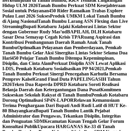
Berkelanjutan di Tanah Bumbu, KKN Tematik Lingkungan
Hidup ULM 2026
Tanah Bumbu Perkuat SDM Kesejahteraan
Sosial untuk Pelayanan
450 Rider Ramaikan Trabas Explore
Pulau Laut 2026 Sukses
Produk UMKM Lokal Tanah Bumbu
di Ajang Nasional
Tanah Bumbu Larang ASN Flexing dan Live
Streaming
Bupati Kotabaru Jajaki Kolaborasi Lintas Sektor
dengan Gubernur Rudy Mas’ud
BAPILAH, DLH Kotabaru
Sasar Desa Semayap Cegah Krisis TPA
Ruang Aspirasi dan
Kontribusi Pembangunan Daerah Ramah Anak Tanah
Bumbu
Optimalkan Pelayanan dan Pemberdayaan, Pemkab
Tanah Bumbu Gelar Aksi Sinergitas Lintas Sektor Selama Dua
Hari
450 Pelajar Tanah Bumbu Ditempa Kepemimpinan,
Disiplin, dan Cinta Alam
Perkuat Disiplin ASN Lewat Aplikasi
I-DIS, Pemkab Kotabaru Sosialisasikan PP 94/2021,
Pemkab
Tanah Bumbu Perkuat Sinergi Pencegahan Karhutla Bersama
Pemprov Kalsel
Grand Final Duta PAPELINGASIH Tahun
2026
Teken Dua Raperda DPRD Kotabaru Soroti Realisasi
Belanja Daerah dan Ketergantungan Dana Pusat
Komitmen
Sukseskan Sekolah Rakyat di Tanah Bumbu
Pemkab Kotabaru
Dorong Optimalisasi SP4N-LAPOR
Relawan Kemanusiaan
Terima Penghargaan Dari Bupati Andi Rudi Latif di HUT Ke-
80 Bhayangkara
Bupati Tanah Bumbu Lantik Pejabat
Administrator dan Pengawas, Tekankan Disiplin, Integritas
dan Penguatan SDM
Kecamatan Kusan Tengah Gelar Forum
Konsultasi Publik
Upacara HARGANAS Ke-33 di Tanah