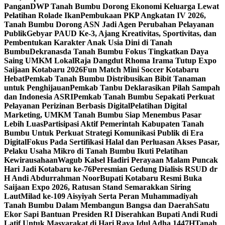
Pangan
DWP Tanah Bumbu Dorong Ekonomi Keluarga Lewat
Pelatihan Rolade Ikan
Pembukaan PKP Angkatan IV 2026,
Tanah Bumbu Dorong ASN Jadi Agen Perubahan Pelayanan
Publik
Gebyar PAUD Ke-3, Ajang Kreativitas, Sportivitas, dan
Pembentukan Karakter Anak Usia Dini di Tanah
Bumbu
Dekranasda Tanah Bumbu Fokus Tingkatkan Daya
Saing UMKM Lokal
Raja Dangdut Rhoma Irama Tutup Expo
Saijaan Kotabaru 2026
Fun Match Mini Soccer Kotabaru
Hebat
Pemkab Tanah Bumbu Distribusikan Bibit Tanaman
untuk Penghijauan
Pemkab Tanbu Deklarasikan Pilah Sampah
dan Indonesia ASRI
Pemkab Tanah Bumbu Sepakati Perkuat
Pelayanan Perizinan Berbasis Digital
Pelatihan Digital
Marketing, UMKM Tanah Bumbu Siap Menembus Pasar
Lebih Luas
Partisipasi Aktif Pemerintah Kabupaten Tanah
Bumbu Untuk Perkuat Strategi Komunikasi Publik di Era
Digital
Fokus Pada Sertifikasi Halal dan Perluasan Akses Pasar,
Pelaku Usaha Mikro di Tanah Bumbu Ikuti Pelatihan
Kewirausahaan
Wagub Kalsel Hadiri Perayaan Malam Puncak
Hari Jadi Kotabaru ke-76
Peresmian Gedung Dialisis RSUD dr
H Andi Abdurrahman Noor
Bupati Kotabaru Resmi Buka
Saijaan Expo 2026, Ratusan Stand Semarakkan Siring
Laut
Milad ke-109 Aisyiyah Serta Peran Muhammadiyah
Tanah Bumbu Dalam Membangun Bangsa dan Daerah
Satu
Ekor Sapi Bantuan Presiden RI Diserahkan Bupati Andi Rudi
Latif Untuk Masyarakat di Hari Raya Idul Adha 1447H
Tanah