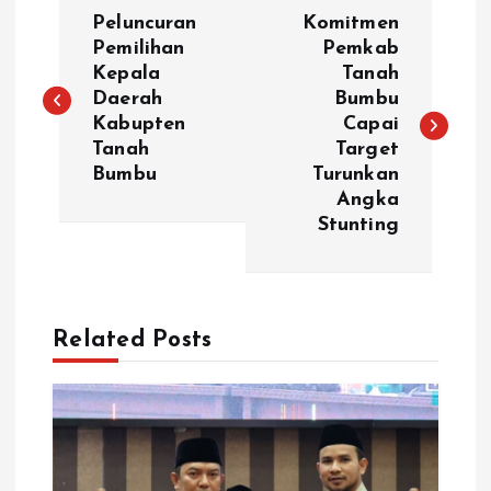
N
Peluncuran
Komitmen
a
Pemilihan
Pemkab
Kepala
Tanah
Daerah
Bumbu
v
Kabupten
Capai
Tanah
Target
i
Bumbu
Turunkan
Angka
g
Stunting
a
s
Related Posts
i
p
o