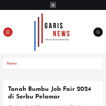
S
k
i
p
t
o
c
o
n
t
e
n
Home
t
Tanah Bumbu Job Fair 2024
di Serbu Pelamar