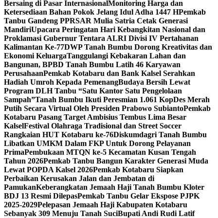
Bersaing di Pasar Internasional
Monitoring Harga dan
Ketersediaan Bahan Pokok Jelang Idul Adha 1447 H
Pemkab
Tanbu Gandeng PPRSAR Mulia Satria Cetak Generasi
Mandiri
Upacara Peringatan Hari Kebangkitan Nasional dan
Proklamasi Gubernur Tentara ALRI Divisi IV Pertahanan
Kalimantan Ke-77
DWP Tanah Bumbu Dorong Kreativitas dan
Ekonomi Keluarga
Tanggulangi Kebakaran Lahan dan
Bangunan, BPBD Tanah Bumbu Latih 46 Karyawan
Perusahaan
Pemkab Kotabaru dan Bank Kalsel Serahkan
Hadiah Umroh Kepada Pemenang
Budaya Bersih Lewat
Program DLH Tanbu “Satu Kantor Satu Pengelolaan
Sampah”
Tanah Bumbu Ikuti Peresmian 1.061 KopDes Merah
Putih Secara Virtual Oleh Presiden Prabowo Subianto
Pemkab
Kotabaru Pasang Target Ambisius Tembus Lima Besar
Kalsel
Festival Olahraga Tradisional dan Street Soccer
Rangkaian HUT Kotabaru ke-76
Diskumdagri Tanah Bumbu
Libatkan UMKM Dalam FKP Untuk Dorong Pelayanan
Prima
Pembukaan MTQN ke-5 Kecamatan Kusan Tengah
Tahun 2026
Pemkab Tanbu Bangun Karakter Generasi Muda
Lewat POPDA Kalsel 2026
Pemkab Kotabaru Siapkan
Perbaikan Kerusakan Jalan dan Jembatan di
Pamukan
Keberangkatan Jemaah Haji Tanah Bumbu Kloter
BDJ 13 Resmi Dilepas
Pemkab Tanbu Gelar Ekspose PJPK
2025-2029
Pelepasan Jemaah Haji Kabupaten Kotabaru
Sebanyak 309 Menuju Tanah Suci
Bupati Andi Rudi Latif