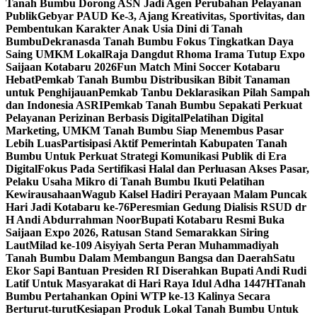
Tanah Bumbu Dorong ASN Jadi Agen Perubahan Pelayanan
Publik
Gebyar PAUD Ke-3, Ajang Kreativitas, Sportivitas, dan
Pembentukan Karakter Anak Usia Dini di Tanah
Bumbu
Dekranasda Tanah Bumbu Fokus Tingkatkan Daya
Saing UMKM Lokal
Raja Dangdut Rhoma Irama Tutup Expo
Saijaan Kotabaru 2026
Fun Match Mini Soccer Kotabaru
Hebat
Pemkab Tanah Bumbu Distribusikan Bibit Tanaman
untuk Penghijauan
Pemkab Tanbu Deklarasikan Pilah Sampah
dan Indonesia ASRI
Pemkab Tanah Bumbu Sepakati Perkuat
Pelayanan Perizinan Berbasis Digital
Pelatihan Digital
Marketing, UMKM Tanah Bumbu Siap Menembus Pasar
Lebih Luas
Partisipasi Aktif Pemerintah Kabupaten Tanah
Bumbu Untuk Perkuat Strategi Komunikasi Publik di Era
Digital
Fokus Pada Sertifikasi Halal dan Perluasan Akses Pasar,
Pelaku Usaha Mikro di Tanah Bumbu Ikuti Pelatihan
Kewirausahaan
Wagub Kalsel Hadiri Perayaan Malam Puncak
Hari Jadi Kotabaru ke-76
Peresmian Gedung Dialisis RSUD dr
H Andi Abdurrahman Noor
Bupati Kotabaru Resmi Buka
Saijaan Expo 2026, Ratusan Stand Semarakkan Siring
Laut
Milad ke-109 Aisyiyah Serta Peran Muhammadiyah
Tanah Bumbu Dalam Membangun Bangsa dan Daerah
Satu
Ekor Sapi Bantuan Presiden RI Diserahkan Bupati Andi Rudi
Latif Untuk Masyarakat di Hari Raya Idul Adha 1447H
Tanah
Bumbu Pertahankan Opini WTP ke-13 Kalinya Secara
Berturut-turut
Kesiapan Produk Lokal Tanah Bumbu Untuk