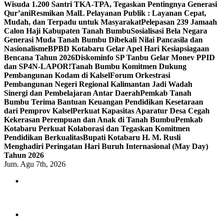
Wisuda 1.200 Santri TKA-TPA, Tegaskan Pentingnya Generasi
Qur’ani
Resmikan MalL Pelayanan Publik : Layanan Cepat,
Mudah, dan Terpadu untuk Masyarakat
Pelepasan 239 Jamaah
Calon Haji Kabupaten Tanah Bumbu
Sosialisasi Bela Negara
Generasi Muda Tanah Bumbu Dibekali Nilai Pancasila dan
Nasionalisme
BPBD Kotabaru Gelar Apel Hari Kesiapsiagaan
Bencana Tahun 2026
Diskominfo SP Tanbu Gelar Monev PPID
dan SP4N-LAPOR!
Tanah Bumbu Komitmen Dukung
Pembangunan Kodam di Kalsel
Forum Orkestrasi
Pembangunan Negeri Regional Kalimantan Jadi Wadah
Sinergi dan Pembelajaran Antar Daerah
Pemkab Tanah
Bumbu Terima Bantuan Keuangan Pendidikan Kesetaraan
dari Pemprov Kalsel
Perkuat Kapasitas Aparatur Desa Cegah
Kekerasan Perempuan dan Anak di Tanah Bumbu
Pemkab
Kotabaru Perkuat Kolaborasi dan Tegaskan Komitmen
Pendidikan Berkualitas
Bupati Kotabaru H. M. Rusli
Menghadiri Peringatan Hari Buruh Internasional (May Day)
Tahun 2026
Jum. Agu 7th, 2026