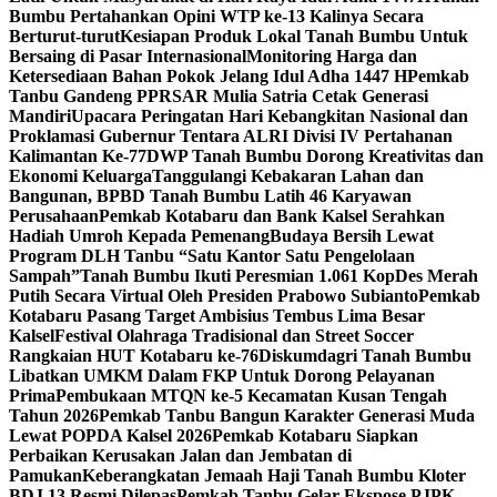
Bumbu Pertahankan Opini WTP ke-13 Kalinya Secara
Berturut-turut
Kesiapan Produk Lokal Tanah Bumbu Untuk
Bersaing di Pasar Internasional
Monitoring Harga dan
Ketersediaan Bahan Pokok Jelang Idul Adha 1447 H
Pemkab
Tanbu Gandeng PPRSAR Mulia Satria Cetak Generasi
Mandiri
Upacara Peringatan Hari Kebangkitan Nasional dan
Proklamasi Gubernur Tentara ALRI Divisi IV Pertahanan
Kalimantan Ke-77
DWP Tanah Bumbu Dorong Kreativitas dan
Ekonomi Keluarga
Tanggulangi Kebakaran Lahan dan
Bangunan, BPBD Tanah Bumbu Latih 46 Karyawan
Perusahaan
Pemkab Kotabaru dan Bank Kalsel Serahkan
Hadiah Umroh Kepada Pemenang
Budaya Bersih Lewat
Program DLH Tanbu “Satu Kantor Satu Pengelolaan
Sampah”
Tanah Bumbu Ikuti Peresmian 1.061 KopDes Merah
Putih Secara Virtual Oleh Presiden Prabowo Subianto
Pemkab
Kotabaru Pasang Target Ambisius Tembus Lima Besar
Kalsel
Festival Olahraga Tradisional dan Street Soccer
Rangkaian HUT Kotabaru ke-76
Diskumdagri Tanah Bumbu
Libatkan UMKM Dalam FKP Untuk Dorong Pelayanan
Prima
Pembukaan MTQN ke-5 Kecamatan Kusan Tengah
Tahun 2026
Pemkab Tanbu Bangun Karakter Generasi Muda
Lewat POPDA Kalsel 2026
Pemkab Kotabaru Siapkan
Perbaikan Kerusakan Jalan dan Jembatan di
Pamukan
Keberangkatan Jemaah Haji Tanah Bumbu Kloter
BDJ 13 Resmi Dilepas
Pemkab Tanbu Gelar Ekspose PJPK