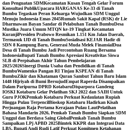
dan Penguatan SDM
Kecamatan Kusan Tengah Gelar Forum
Konsultasi Publik
Upacara HARGANAS Ke-33 di Tanah
Bumbu Tegaskan Peran Keluarga Wujudkan SDM Unggul
Menuju Indonesia Emas 2045
Rumah Sakit Kapal (RSK) dr Lie
Dharmawan Bayan Sandar di Pelabuhan Tanah Bumbu
Desa
Mustika Juara Umum MTQN ke-19 Tingkat Kecamatan
Kuranji
Presiden Prabowo Resmikan 1.151 Km Jalan Daerah,
Termasuk IJD di Tanah Bumbu
Sosialisasi KEJAR Hadir di
SDN 8 Kampung Baru, Generasi Muda Melek Finansial
Dua
Desa di Tanah Bumbu Jadi Percontohan Ruang Bersama
Indonesia
Bupati Tanah Bumbu Apresiasi Kreativitas Siswa
SLB di Perpisahan Akhir Tahun Pembelajaran
2025/2026
Sinergi Dunia Usaha dan Pendidikan di Tanah
Bumbu
Wamenko Pangan RI Tinjau KSPEAN di Tanah
Bumbu
Zikir dan Khataman Quran Sambut Tahun Baru Islam
1448 Hijriyah di Bumi Bersujud
Empat Raperda Disampaikan
Dalam Paripurna DPRD Kotabaru
Disparpora Gandeng
IOSKI Kotabaru Gelar Pelatihan SKJ 2022 dan SAIH Untuk
Guru PJOK
Pemkab Kotabaru Perkuat Kedaulatan Rupiah
Hingga Pulau Terpencil
Bioskop Kotabaru Hadirkan Kisah
Perjuangan Raja Pertama Kerajaan Pulau Laut
Pelatihan
Bahasa Mandarin 2026, Pemkab Tanah Bumbu Siapkan SDM
Unggul dan Berdaya Saing Global
Pemkab Tanah Bumbu
Sampaikan LPj APBD 2025
Bimtek KKPR dan Integrasi Data
LBS, Bupati Andi Rudi Latif Perkuat Komitmen Ketahanan