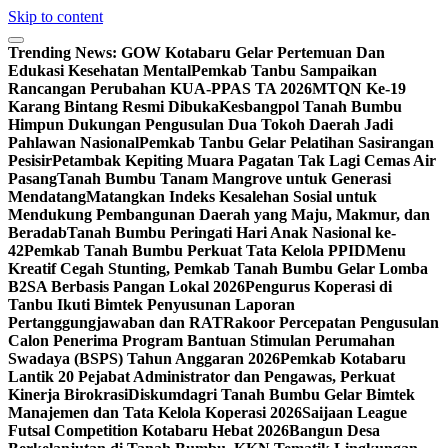
Skip to content
Trending News:
GOW Kotabaru Gelar Pertemuan Dan
Edukasi Kesehatan Mental
Pemkab Tanbu Sampaikan
Rancangan Perubahan KUA-PPAS TA 2026
MTQN Ke-19
Karang Bintang Resmi Dibuka
Kesbangpol Tanah Bumbu
Himpun Dukungan Pengusulan Dua Tokoh Daerah Jadi
Pahlawan Nasional
Pemkab Tanbu Gelar Pelatihan Sasirangan
Pesisir
Petambak Kepiting Muara Pagatan Tak Lagi Cemas Air
Pasang
Tanah Bumbu Tanam Mangrove untuk Generasi
Mendatang
Matangkan Indeks Kesalehan Sosial untuk
Mendukung Pembangunan Daerah yang Maju, Makmur, dan
Beradab
Tanah Bumbu Peringati Hari Anak Nasional ke-
42
Pemkab Tanah Bumbu Perkuat Tata Kelola PPID
Menu
Kreatif Cegah Stunting, Pemkab Tanah Bumbu Gelar Lomba
B2SA Berbasis Pangan Lokal 2026
Pengurus Koperasi di
Tanbu Ikuti Bimtek Penyusunan Laporan
Pertanggungjawaban dan RAT
Rakoor Percepatan Pengusulan
Calon Penerima Program Bantuan Stimulan Perumahan
Swadaya (BSPS) Tahun Anggaran 2026
Pemkab Kotabaru
Lantik 20 Pejabat Administrator dan Pengawas, Perkuat
Kinerja Birokrasi
Diskumdagri Tanah Bumbu Gelar Bimtek
Manajemen dan Tata Kelola Koperasi 2026
Saijaan League
Futsal Competition Kotabaru Hebat 2026
Bangun Desa