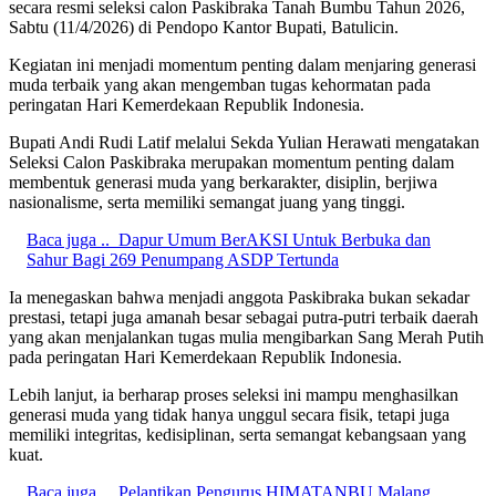
secara resmi seleksi calon Paskibraka Tanah Bumbu Tahun 2026,
Sabtu (11/4/2026) di Pendopo Kantor Bupati, Batulicin.
Kegiatan ini menjadi momentum penting dalam menjaring generasi
muda terbaik yang akan mengemban tugas kehormatan pada
peringatan Hari Kemerdekaan Republik Indonesia.
Bupati Andi Rudi Latif melalui Sekda Yulian Herawati mengatakan
Seleksi Calon Paskibraka merupakan momentum penting dalam
membentuk generasi muda yang berkarakter, disiplin, berjiwa
nasionalisme, serta memiliki semangat juang yang tinggi.
Baca juga ..
Dapur Umum BerAKSI Untuk Berbuka dan
Sahur Bagi 269 Penumpang ASDP Tertunda
Ia menegaskan bahwa menjadi anggota Paskibraka bukan sekadar
prestasi, tetapi juga amanah besar sebagai putra-putri terbaik daerah
yang akan menjalankan tugas mulia mengibarkan Sang Merah Putih
pada peringatan Hari Kemerdekaan Republik Indonesia.
Lebih lanjut, ia berharap proses seleksi ini mampu menghasilkan
generasi muda yang tidak hanya unggul secara fisik, tetapi juga
memiliki integritas, kedisiplinan, serta semangat kebangsaan yang
kuat.
Baca juga ..
Pelantikan Pengurus HIMATANBU Malang