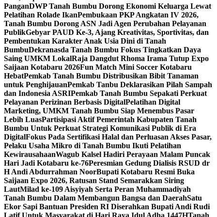
Pangan
DWP Tanah Bumbu Dorong Ekonomi Keluarga Lewat
Pelatihan Rolade Ikan
Pembukaan PKP Angkatan IV 2026,
Tanah Bumbu Dorong ASN Jadi Agen Perubahan Pelayanan
Publik
Gebyar PAUD Ke-3, Ajang Kreativitas, Sportivitas, dan
Pembentukan Karakter Anak Usia Dini di Tanah
Bumbu
Dekranasda Tanah Bumbu Fokus Tingkatkan Daya
Saing UMKM Lokal
Raja Dangdut Rhoma Irama Tutup Expo
Saijaan Kotabaru 2026
Fun Match Mini Soccer Kotabaru
Hebat
Pemkab Tanah Bumbu Distribusikan Bibit Tanaman
untuk Penghijauan
Pemkab Tanbu Deklarasikan Pilah Sampah
dan Indonesia ASRI
Pemkab Tanah Bumbu Sepakati Perkuat
Pelayanan Perizinan Berbasis Digital
Pelatihan Digital
Marketing, UMKM Tanah Bumbu Siap Menembus Pasar
Lebih Luas
Partisipasi Aktif Pemerintah Kabupaten Tanah
Bumbu Untuk Perkuat Strategi Komunikasi Publik di Era
Digital
Fokus Pada Sertifikasi Halal dan Perluasan Akses Pasar,
Pelaku Usaha Mikro di Tanah Bumbu Ikuti Pelatihan
Kewirausahaan
Wagub Kalsel Hadiri Perayaan Malam Puncak
Hari Jadi Kotabaru ke-76
Peresmian Gedung Dialisis RSUD dr
H Andi Abdurrahman Noor
Bupati Kotabaru Resmi Buka
Saijaan Expo 2026, Ratusan Stand Semarakkan Siring
Laut
Milad ke-109 Aisyiyah Serta Peran Muhammadiyah
Tanah Bumbu Dalam Membangun Bangsa dan Daerah
Satu
Ekor Sapi Bantuan Presiden RI Diserahkan Bupati Andi Rudi
Latif Untuk Masyarakat di Hari Raya Idul Adha 1447H
Tanah