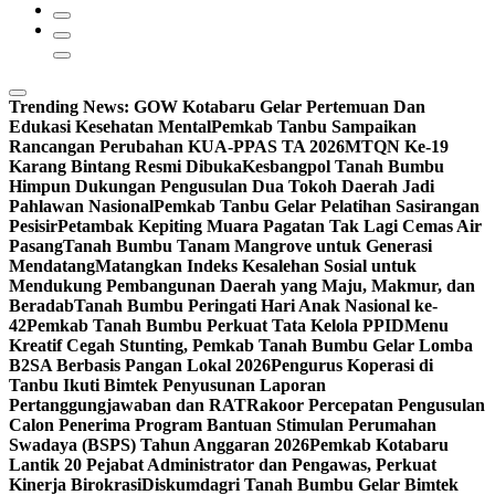
Trending News:
GOW Kotabaru Gelar Pertemuan Dan
Edukasi Kesehatan Mental
Pemkab Tanbu Sampaikan
Rancangan Perubahan KUA-PPAS TA 2026
MTQN Ke-19
Karang Bintang Resmi Dibuka
Kesbangpol Tanah Bumbu
Himpun Dukungan Pengusulan Dua Tokoh Daerah Jadi
Pahlawan Nasional
Pemkab Tanbu Gelar Pelatihan Sasirangan
Pesisir
Petambak Kepiting Muara Pagatan Tak Lagi Cemas Air
Pasang
Tanah Bumbu Tanam Mangrove untuk Generasi
Mendatang
Matangkan Indeks Kesalehan Sosial untuk
Mendukung Pembangunan Daerah yang Maju, Makmur, dan
Beradab
Tanah Bumbu Peringati Hari Anak Nasional ke-
42
Pemkab Tanah Bumbu Perkuat Tata Kelola PPID
Menu
Kreatif Cegah Stunting, Pemkab Tanah Bumbu Gelar Lomba
B2SA Berbasis Pangan Lokal 2026
Pengurus Koperasi di
Tanbu Ikuti Bimtek Penyusunan Laporan
Pertanggungjawaban dan RAT
Rakoor Percepatan Pengusulan
Calon Penerima Program Bantuan Stimulan Perumahan
Swadaya (BSPS) Tahun Anggaran 2026
Pemkab Kotabaru
Lantik 20 Pejabat Administrator dan Pengawas, Perkuat
Kinerja Birokrasi
Diskumdagri Tanah Bumbu Gelar Bimtek