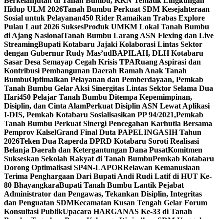
Berkelanjutan di Tanah Bumbu, KKN Tematik Lingkungan
Hidup ULM 2026
Tanah Bumbu Perkuat SDM Kesejahteraan
Sosial untuk Pelayanan
450 Rider Ramaikan Trabas Explore
Pulau Laut 2026 Sukses
Produk UMKM Lokal Tanah Bumbu
di Ajang Nasional
Tanah Bumbu Larang ASN Flexing dan Live
Streaming
Bupati Kotabaru Jajaki Kolaborasi Lintas Sektor
dengan Gubernur Rudy Mas’ud
BAPILAH, DLH Kotabaru
Sasar Desa Semayap Cegah Krisis TPA
Ruang Aspirasi dan
Kontribusi Pembangunan Daerah Ramah Anak Tanah
Bumbu
Optimalkan Pelayanan dan Pemberdayaan, Pemkab
Tanah Bumbu Gelar Aksi Sinergitas Lintas Sektor Selama Dua
Hari
450 Pelajar Tanah Bumbu Ditempa Kepemimpinan,
Disiplin, dan Cinta Alam
Perkuat Disiplin ASN Lewat Aplikasi
I-DIS, Pemkab Kotabaru Sosialisasikan PP 94/2021,
Pemkab
Tanah Bumbu Perkuat Sinergi Pencegahan Karhutla Bersama
Pemprov Kalsel
Grand Final Duta PAPELINGASIH Tahun
2026
Teken Dua Raperda DPRD Kotabaru Soroti Realisasi
Belanja Daerah dan Ketergantungan Dana Pusat
Komitmen
Sukseskan Sekolah Rakyat di Tanah Bumbu
Pemkab Kotabaru
Dorong Optimalisasi SP4N-LAPOR
Relawan Kemanusiaan
Terima Penghargaan Dari Bupati Andi Rudi Latif di HUT Ke-
80 Bhayangkara
Bupati Tanah Bumbu Lantik Pejabat
Administrator dan Pengawas, Tekankan Disiplin, Integritas
dan Penguatan SDM
Kecamatan Kusan Tengah Gelar Forum
Konsultasi Publik
Upacara HARGANAS Ke-33 di Tanah