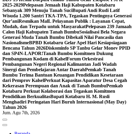
2025-2029
Pelepasan Jemaah Haji Kabupaten Kotabaru
Sebanyak 309 Menuju Tanah Suci
Bupati Andi Rudi Latif
Wisuda 1.200 Santri TKA-TPA, Tegaskan Pentingnya Generasi
Qur’ani
Resmikan MalL Pelayanan Publik : Layanan Cepat,
Mudah, dan Terpadu untuk Masyarakat
Pelepasan 239 Jamaah
Calon Haji Kabupaten Tanah Bumbu
Sosialisasi Bela Negara
Generasi Muda Tanah Bumbu Dibekali Nilai Pancasila dan
Nasionalisme
BPBD Kotabaru Gelar Apel Hari Kesiapsiagaan
Bencana Tahun 2026
Diskominfo SP Tanbu Gelar Monev PPID
dan SP4N-LAPOR!
Tanah Bumbu Komitmen Dukung
Pembangunan Kodam di Kalsel
Forum Orkestrasi
Pembangunan Negeri Regional Kalimantan Jadi Wadah
Sinergi dan Pembelajaran Antar Daerah
Pemkab Tanah
Bumbu Terima Bantuan Keuangan Pendidikan Kesetaraan
dari Pemprov Kalsel
Perkuat Kapasitas Aparatur Desa Cegah
Kekerasan Perempuan dan Anak di Tanah Bumbu
Pemkab
Kotabaru Perkuat Kolaborasi dan Tegaskan Komitmen
Pendidikan Berkualitas
Bupati Kotabaru H. M. Rusli
Menghadiri Peringatan Hari Buruh Internasional (May Day)
Tahun 2026
Jum. Agu 7th, 2026
Beranda