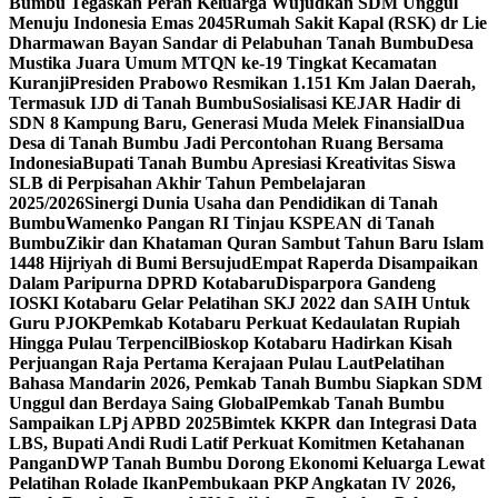
Bumbu Tegaskan Peran Keluarga Wujudkan SDM Unggul
Menuju Indonesia Emas 2045
Rumah Sakit Kapal (RSK) dr Lie
Dharmawan Bayan Sandar di Pelabuhan Tanah Bumbu
Desa
Mustika Juara Umum MTQN ke-19 Tingkat Kecamatan
Kuranji
Presiden Prabowo Resmikan 1.151 Km Jalan Daerah,
Termasuk IJD di Tanah Bumbu
Sosialisasi KEJAR Hadir di
SDN 8 Kampung Baru, Generasi Muda Melek Finansial
Dua
Desa di Tanah Bumbu Jadi Percontohan Ruang Bersama
Indonesia
Bupati Tanah Bumbu Apresiasi Kreativitas Siswa
SLB di Perpisahan Akhir Tahun Pembelajaran
2025/2026
Sinergi Dunia Usaha dan Pendidikan di Tanah
Bumbu
Wamenko Pangan RI Tinjau KSPEAN di Tanah
Bumbu
Zikir dan Khataman Quran Sambut Tahun Baru Islam
1448 Hijriyah di Bumi Bersujud
Empat Raperda Disampaikan
Dalam Paripurna DPRD Kotabaru
Disparpora Gandeng
IOSKI Kotabaru Gelar Pelatihan SKJ 2022 dan SAIH Untuk
Guru PJOK
Pemkab Kotabaru Perkuat Kedaulatan Rupiah
Hingga Pulau Terpencil
Bioskop Kotabaru Hadirkan Kisah
Perjuangan Raja Pertama Kerajaan Pulau Laut
Pelatihan
Bahasa Mandarin 2026, Pemkab Tanah Bumbu Siapkan SDM
Unggul dan Berdaya Saing Global
Pemkab Tanah Bumbu
Sampaikan LPj APBD 2025
Bimtek KKPR dan Integrasi Data
LBS, Bupati Andi Rudi Latif Perkuat Komitmen Ketahanan
Pangan
DWP Tanah Bumbu Dorong Ekonomi Keluarga Lewat
Pelatihan Rolade Ikan
Pembukaan PKP Angkatan IV 2026,