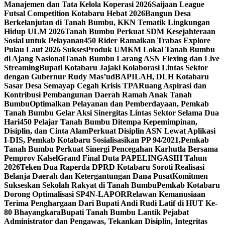
Manajemen dan Tata Kelola Koperasi 2026
Saijaan League
Futsal Competition Kotabaru Hebat 2026
Bangun Desa
Berkelanjutan di Tanah Bumbu, KKN Tematik Lingkungan
Hidup ULM 2026
Tanah Bumbu Perkuat SDM Kesejahteraan
Sosial untuk Pelayanan
450 Rider Ramaikan Trabas Explore
Pulau Laut 2026 Sukses
Produk UMKM Lokal Tanah Bumbu
di Ajang Nasional
Tanah Bumbu Larang ASN Flexing dan Live
Streaming
Bupati Kotabaru Jajaki Kolaborasi Lintas Sektor
dengan Gubernur Rudy Mas’ud
BAPILAH, DLH Kotabaru
Sasar Desa Semayap Cegah Krisis TPA
Ruang Aspirasi dan
Kontribusi Pembangunan Daerah Ramah Anak Tanah
Bumbu
Optimalkan Pelayanan dan Pemberdayaan, Pemkab
Tanah Bumbu Gelar Aksi Sinergitas Lintas Sektor Selama Dua
Hari
450 Pelajar Tanah Bumbu Ditempa Kepemimpinan,
Disiplin, dan Cinta Alam
Perkuat Disiplin ASN Lewat Aplikasi
I-DIS, Pemkab Kotabaru Sosialisasikan PP 94/2021,
Pemkab
Tanah Bumbu Perkuat Sinergi Pencegahan Karhutla Bersama
Pemprov Kalsel
Grand Final Duta PAPELINGASIH Tahun
2026
Teken Dua Raperda DPRD Kotabaru Soroti Realisasi
Belanja Daerah dan Ketergantungan Dana Pusat
Komitmen
Sukseskan Sekolah Rakyat di Tanah Bumbu
Pemkab Kotabaru
Dorong Optimalisasi SP4N-LAPOR
Relawan Kemanusiaan
Terima Penghargaan Dari Bupati Andi Rudi Latif di HUT Ke-
80 Bhayangkara
Bupati Tanah Bumbu Lantik Pejabat
Administrator dan Pengawas, Tekankan Disiplin, Integritas