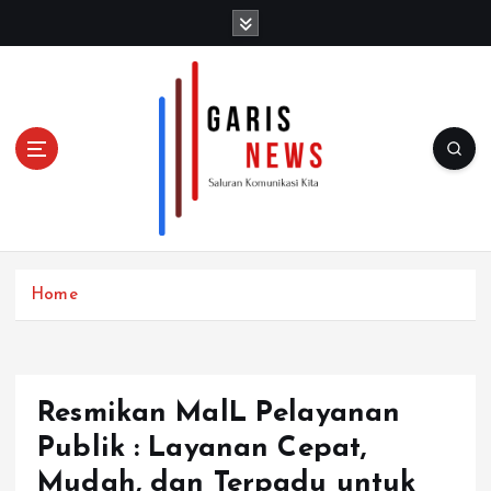
S
k
i
p
t
o
c
o
n
t
e
n
Home
t
Resmikan MalL Pelayanan
Publik : Layanan Cepat,
Mudah, dan Terpadu untuk