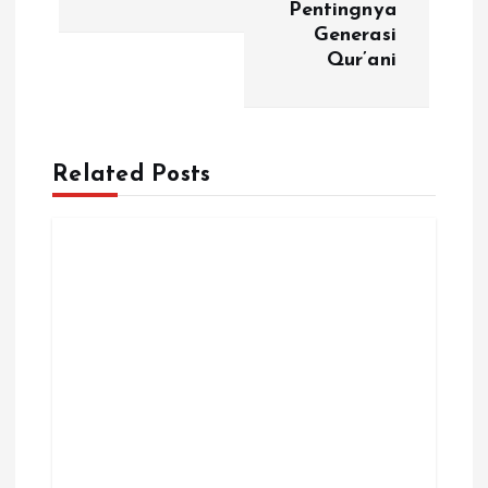
i
Pentingnya
Generasi
g
Qur’ani
a
s
Related Posts
i
p
o
s