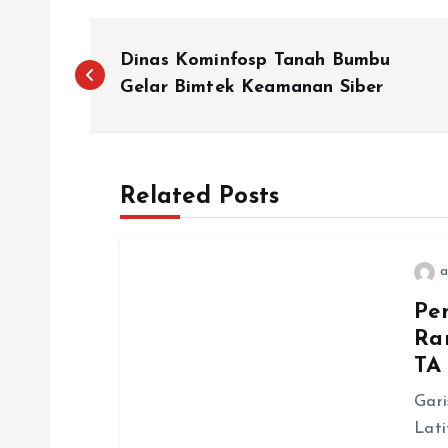
N
Dinas Kominfosp Tanah Bumbu
a
Gelar Bimtek Keamanan Siber
v
Related Posts
i
g
a
Pe
a
Ra
TA
s
Gari
i
Lati