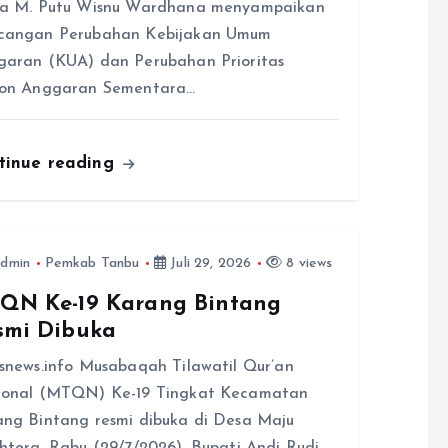
ra M. Putu Wisnu Wardhana menyampaikan
cangan Perubahan Kebijakan Umum
aran (KUA) dan Perubahan Prioritas
fon Anggaran Sementara…
tinue reading
dmin
Pemkab Tanbu
Juli 29, 2026
8 views
QN Ke-19 Karang Bintang
smi Dibuka
snews.info Musabaqah Tilawatil Qur’an
ional (MTQN) Ke-19 Tingkat Kecamatan
ng Bintang resmi dibuka di Desa Maju
htera, Rabu (29/7/2026). Bupati Andi Rudi