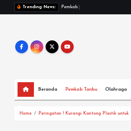
S
P
e
m
k
a
b
T
a
n
b
u
Trending News:
k
i
p
t
o
c
o
n
t
e
Beranda
Pemkab Tanbu
Olahraga
n
t
Home
Peringatan ! Kurangi Kantong Plastik untu