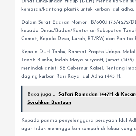
Dinas Lingkungan Hidup (DLH) mengeluarkan s
kemasan/kantong plastik untuk kurban idul adha.
Dalam Surat Edaran Nomor : B/600.1.17.3/4272/D
kepada Dinas/Badan/Kantor se-Kabupaten Tana
Camat, Kepala Desa, Lurah, RT/RW, dan Panitia 
Kepala DLH Tanbu, Rahmat Prapto Udoyo. Mela
Tanah Bumbu, Indah Maya Suryanti, Jumat (14/6) 
menindaklanjuti SE Gubernur Kalsel. Tentang i
daging kurban Rari Raya Idul Adha 1445 H.
Baca juga ..
Safari Ramadan 1447H di Kecam
Serahkan Bantuan
Kepada panitia penyelenggara perayaan Idul Adh
agar tidak meninggalkan sampah di lokasi yang 