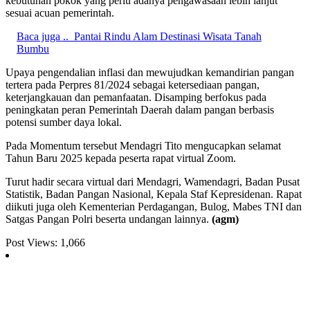
kebutuhan pokok yang perlu adanya pengawasaan lebih lanjut
sesuai acuan pemerintah.
Baca juga ..
Pantai Rindu Alam Destinasi Wisata Tanah
Bumbu
Upaya pengendalian inflasi dan mewujudkan kemandirian pangan
tertera pada Perpres 81/2024 sebagai ketersediaan pangan,
keterjangkauan dan pemanfaatan. Disamping berfokus pada
peningkatan peran Pemerintah Daerah dalam pangan berbasis
potensi sumber daya lokal.
Pada Momentum tersebut Mendagri Tito mengucapkan selamat
Tahun Baru 2025 kepada peserta rapat virtual Zoom.
Turut hadir secara virtual dari Mendagri, Wamendagri, Badan Pusat
Statistik, Badan Pangan Nasional, Kepala Staf Kepresidenan. Rapat
diikuti juga oleh Kementerian Perdagangan, Bulog, Mabes TNI dan
Satgas Pangan Polri beserta undangan lainnya.
(agm)
Post Views:
1,066