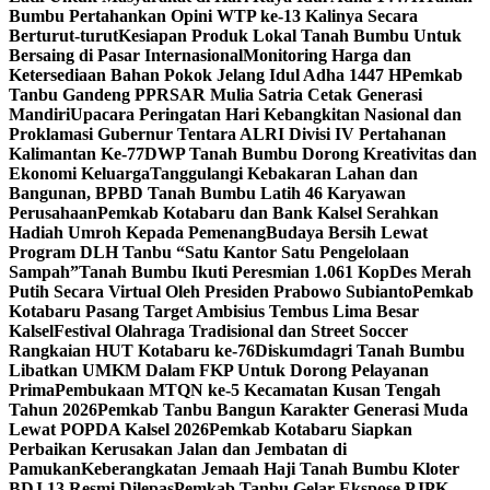
Bumbu Pertahankan Opini WTP ke-13 Kalinya Secara
Berturut-turut
Kesiapan Produk Lokal Tanah Bumbu Untuk
Bersaing di Pasar Internasional
Monitoring Harga dan
Ketersediaan Bahan Pokok Jelang Idul Adha 1447 H
Pemkab
Tanbu Gandeng PPRSAR Mulia Satria Cetak Generasi
Mandiri
Upacara Peringatan Hari Kebangkitan Nasional dan
Proklamasi Gubernur Tentara ALRI Divisi IV Pertahanan
Kalimantan Ke-77
DWP Tanah Bumbu Dorong Kreativitas dan
Ekonomi Keluarga
Tanggulangi Kebakaran Lahan dan
Bangunan, BPBD Tanah Bumbu Latih 46 Karyawan
Perusahaan
Pemkab Kotabaru dan Bank Kalsel Serahkan
Hadiah Umroh Kepada Pemenang
Budaya Bersih Lewat
Program DLH Tanbu “Satu Kantor Satu Pengelolaan
Sampah”
Tanah Bumbu Ikuti Peresmian 1.061 KopDes Merah
Putih Secara Virtual Oleh Presiden Prabowo Subianto
Pemkab
Kotabaru Pasang Target Ambisius Tembus Lima Besar
Kalsel
Festival Olahraga Tradisional dan Street Soccer
Rangkaian HUT Kotabaru ke-76
Diskumdagri Tanah Bumbu
Libatkan UMKM Dalam FKP Untuk Dorong Pelayanan
Prima
Pembukaan MTQN ke-5 Kecamatan Kusan Tengah
Tahun 2026
Pemkab Tanbu Bangun Karakter Generasi Muda
Lewat POPDA Kalsel 2026
Pemkab Kotabaru Siapkan
Perbaikan Kerusakan Jalan dan Jembatan di
Pamukan
Keberangkatan Jemaah Haji Tanah Bumbu Kloter
BDJ 13 Resmi Dilepas
Pemkab Tanbu Gelar Ekspose PJPK