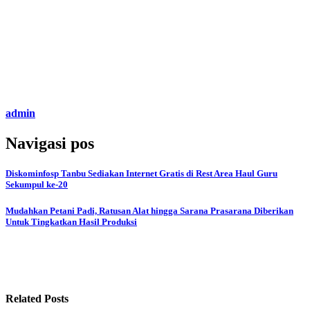
admin
Navigasi pos
Diskominfosp Tanbu Sediakan Internet Gratis di Rest Area Haul Guru
Sekumpul ke-20
Mudahkan Petani Padi, Ratusan Alat hingga Sarana Prasarana Diberikan
Untuk Tingkatkan Hasil Produksi
Related Posts