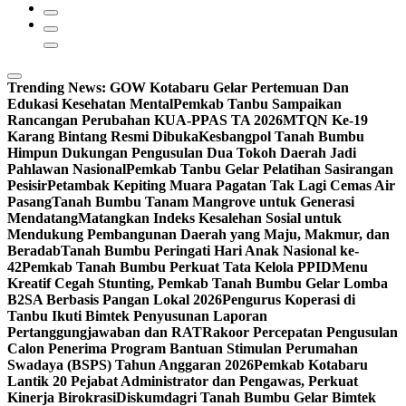
Trending News:
GOW Kotabaru Gelar Pertemuan Dan
Edukasi Kesehatan Mental
Pemkab Tanbu Sampaikan
Rancangan Perubahan KUA-PPAS TA 2026
MTQN Ke-19
Karang Bintang Resmi Dibuka
Kesbangpol Tanah Bumbu
Himpun Dukungan Pengusulan Dua Tokoh Daerah Jadi
Pahlawan Nasional
Pemkab Tanbu Gelar Pelatihan Sasirangan
Pesisir
Petambak Kepiting Muara Pagatan Tak Lagi Cemas Air
Pasang
Tanah Bumbu Tanam Mangrove untuk Generasi
Mendatang
Matangkan Indeks Kesalehan Sosial untuk
Mendukung Pembangunan Daerah yang Maju, Makmur, dan
Beradab
Tanah Bumbu Peringati Hari Anak Nasional ke-
42
Pemkab Tanah Bumbu Perkuat Tata Kelola PPID
Menu
Kreatif Cegah Stunting, Pemkab Tanah Bumbu Gelar Lomba
B2SA Berbasis Pangan Lokal 2026
Pengurus Koperasi di
Tanbu Ikuti Bimtek Penyusunan Laporan
Pertanggungjawaban dan RAT
Rakoor Percepatan Pengusulan
Calon Penerima Program Bantuan Stimulan Perumahan
Swadaya (BSPS) Tahun Anggaran 2026
Pemkab Kotabaru
Lantik 20 Pejabat Administrator dan Pengawas, Perkuat
Kinerja Birokrasi
Diskumdagri Tanah Bumbu Gelar Bimtek