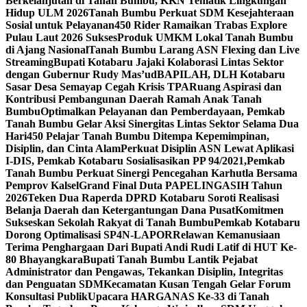
Berkelanjutan di Tanah Bumbu, KKN Tematik Lingkungan
Hidup ULM 2026
Tanah Bumbu Perkuat SDM Kesejahteraan
Sosial untuk Pelayanan
450 Rider Ramaikan Trabas Explore
Pulau Laut 2026 Sukses
Produk UMKM Lokal Tanah Bumbu
di Ajang Nasional
Tanah Bumbu Larang ASN Flexing dan Live
Streaming
Bupati Kotabaru Jajaki Kolaborasi Lintas Sektor
dengan Gubernur Rudy Mas’ud
BAPILAH, DLH Kotabaru
Sasar Desa Semayap Cegah Krisis TPA
Ruang Aspirasi dan
Kontribusi Pembangunan Daerah Ramah Anak Tanah
Bumbu
Optimalkan Pelayanan dan Pemberdayaan, Pemkab
Tanah Bumbu Gelar Aksi Sinergitas Lintas Sektor Selama Dua
Hari
450 Pelajar Tanah Bumbu Ditempa Kepemimpinan,
Disiplin, dan Cinta Alam
Perkuat Disiplin ASN Lewat Aplikasi
I-DIS, Pemkab Kotabaru Sosialisasikan PP 94/2021,
Pemkab
Tanah Bumbu Perkuat Sinergi Pencegahan Karhutla Bersama
Pemprov Kalsel
Grand Final Duta PAPELINGASIH Tahun
2026
Teken Dua Raperda DPRD Kotabaru Soroti Realisasi
Belanja Daerah dan Ketergantungan Dana Pusat
Komitmen
Sukseskan Sekolah Rakyat di Tanah Bumbu
Pemkab Kotabaru
Dorong Optimalisasi SP4N-LAPOR
Relawan Kemanusiaan
Terima Penghargaan Dari Bupati Andi Rudi Latif di HUT Ke-
80 Bhayangkara
Bupati Tanah Bumbu Lantik Pejabat
Administrator dan Pengawas, Tekankan Disiplin, Integritas
dan Penguatan SDM
Kecamatan Kusan Tengah Gelar Forum
Konsultasi Publik
Upacara HARGANAS Ke-33 di Tanah