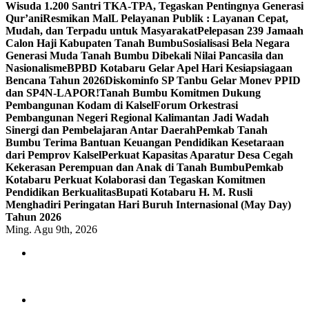
Wisuda 1.200 Santri TKA-TPA, Tegaskan Pentingnya Generasi
Qur’ani
Resmikan MalL Pelayanan Publik : Layanan Cepat,
Mudah, dan Terpadu untuk Masyarakat
Pelepasan 239 Jamaah
Calon Haji Kabupaten Tanah Bumbu
Sosialisasi Bela Negara
Generasi Muda Tanah Bumbu Dibekali Nilai Pancasila dan
Nasionalisme
BPBD Kotabaru Gelar Apel Hari Kesiapsiagaan
Bencana Tahun 2026
Diskominfo SP Tanbu Gelar Monev PPID
dan SP4N-LAPOR!
Tanah Bumbu Komitmen Dukung
Pembangunan Kodam di Kalsel
Forum Orkestrasi
Pembangunan Negeri Regional Kalimantan Jadi Wadah
Sinergi dan Pembelajaran Antar Daerah
Pemkab Tanah
Bumbu Terima Bantuan Keuangan Pendidikan Kesetaraan
dari Pemprov Kalsel
Perkuat Kapasitas Aparatur Desa Cegah
Kekerasan Perempuan dan Anak di Tanah Bumbu
Pemkab
Kotabaru Perkuat Kolaborasi dan Tegaskan Komitmen
Pendidikan Berkualitas
Bupati Kotabaru H. M. Rusli
Menghadiri Peringatan Hari Buruh Internasional (May Day)
Tahun 2026
Ming. Agu 9th, 2026