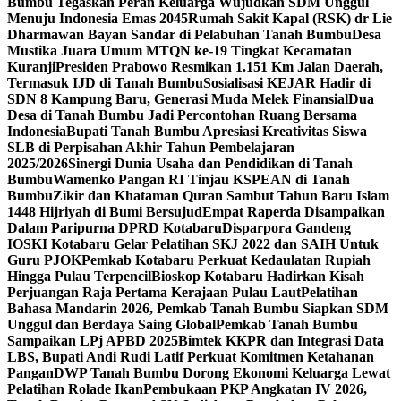
Bumbu Tegaskan Peran Keluarga Wujudkan SDM Unggul
Menuju Indonesia Emas 2045
Rumah Sakit Kapal (RSK) dr Lie
Dharmawan Bayan Sandar di Pelabuhan Tanah Bumbu
Desa
Mustika Juara Umum MTQN ke-19 Tingkat Kecamatan
Kuranji
Presiden Prabowo Resmikan 1.151 Km Jalan Daerah,
Termasuk IJD di Tanah Bumbu
Sosialisasi KEJAR Hadir di
SDN 8 Kampung Baru, Generasi Muda Melek Finansial
Dua
Desa di Tanah Bumbu Jadi Percontohan Ruang Bersama
Indonesia
Bupati Tanah Bumbu Apresiasi Kreativitas Siswa
SLB di Perpisahan Akhir Tahun Pembelajaran
2025/2026
Sinergi Dunia Usaha dan Pendidikan di Tanah
Bumbu
Wamenko Pangan RI Tinjau KSPEAN di Tanah
Bumbu
Zikir dan Khataman Quran Sambut Tahun Baru Islam
1448 Hijriyah di Bumi Bersujud
Empat Raperda Disampaikan
Dalam Paripurna DPRD Kotabaru
Disparpora Gandeng
IOSKI Kotabaru Gelar Pelatihan SKJ 2022 dan SAIH Untuk
Guru PJOK
Pemkab Kotabaru Perkuat Kedaulatan Rupiah
Hingga Pulau Terpencil
Bioskop Kotabaru Hadirkan Kisah
Perjuangan Raja Pertama Kerajaan Pulau Laut
Pelatihan
Bahasa Mandarin 2026, Pemkab Tanah Bumbu Siapkan SDM
Unggul dan Berdaya Saing Global
Pemkab Tanah Bumbu
Sampaikan LPj APBD 2025
Bimtek KKPR dan Integrasi Data
LBS, Bupati Andi Rudi Latif Perkuat Komitmen Ketahanan
Pangan
DWP Tanah Bumbu Dorong Ekonomi Keluarga Lewat
Pelatihan Rolade Ikan
Pembukaan PKP Angkatan IV 2026,