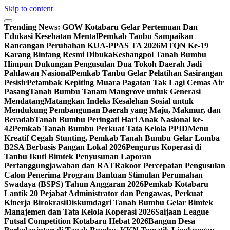
Skip to content
Trending News:
GOW Kotabaru Gelar Pertemuan Dan
Edukasi Kesehatan Mental
Pemkab Tanbu Sampaikan
Rancangan Perubahan KUA-PPAS TA 2026
MTQN Ke-19
Karang Bintang Resmi Dibuka
Kesbangpol Tanah Bumbu
Himpun Dukungan Pengusulan Dua Tokoh Daerah Jadi
Pahlawan Nasional
Pemkab Tanbu Gelar Pelatihan Sasirangan
Pesisir
Petambak Kepiting Muara Pagatan Tak Lagi Cemas Air
Pasang
Tanah Bumbu Tanam Mangrove untuk Generasi
Mendatang
Matangkan Indeks Kesalehan Sosial untuk
Mendukung Pembangunan Daerah yang Maju, Makmur, dan
Beradab
Tanah Bumbu Peringati Hari Anak Nasional ke-
42
Pemkab Tanah Bumbu Perkuat Tata Kelola PPID
Menu
Kreatif Cegah Stunting, Pemkab Tanah Bumbu Gelar Lomba
B2SA Berbasis Pangan Lokal 2026
Pengurus Koperasi di
Tanbu Ikuti Bimtek Penyusunan Laporan
Pertanggungjawaban dan RAT
Rakoor Percepatan Pengusulan
Calon Penerima Program Bantuan Stimulan Perumahan
Swadaya (BSPS) Tahun Anggaran 2026
Pemkab Kotabaru
Lantik 20 Pejabat Administrator dan Pengawas, Perkuat
Kinerja Birokrasi
Diskumdagri Tanah Bumbu Gelar Bimtek
Manajemen dan Tata Kelola Koperasi 2026
Saijaan League
Futsal Competition Kotabaru Hebat 2026
Bangun Desa