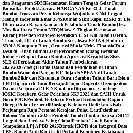
dan Penguatan SDM
Kecamatan Kusan Tengah Gelar Forum
Konsultasi Publik
Upacara HARGANAS Ke-33 di Tanah
Bumbu Tegaskan Peran Keluarga Wujudkan SDM Unggul
Menuju Indonesia Emas 2045
Rumah Sakit Kapal (RSK) dr Lie
Dharmawan Bayan Sandar di Pelabuhan Tanah Bumbu
Desa
Mustika Juara Umum MTQN ke-19 Tingkat Kecamatan
Kuranji
Presiden Prabowo Resmikan 1.151 Km Jalan Daerah,
Termasuk IJD di Tanah Bumbu
Sosialisasi KEJAR Hadir di
SDN 8 Kampung Baru, Generasi Muda Melek Finansial
Dua
Desa di Tanah Bumbu Jadi Percontohan Ruang Bersama
Indonesia
Bupati Tanah Bumbu Apresiasi Kreativitas Siswa
SLB di Perpisahan Akhir Tahun Pembelajaran
2025/2026
Sinergi Dunia Usaha dan Pendidikan di Tanah
Bumbu
Wamenko Pangan RI Tinjau KSPEAN di Tanah
Bumbu
Zikir dan Khataman Quran Sambut Tahun Baru Islam
1448 Hijriyah di Bumi Bersujud
Empat Raperda Disampaikan
Dalam Paripurna DPRD Kotabaru
Disparpora Gandeng
IOSKI Kotabaru Gelar Pelatihan SKJ 2022 dan SAIH Untuk
Guru PJOK
Pemkab Kotabaru Perkuat Kedaulatan Rupiah
Hingga Pulau Terpencil
Bioskop Kotabaru Hadirkan Kisah
Perjuangan Raja Pertama Kerajaan Pulau Laut
Pelatihan
Bahasa Mandarin 2026, Pemkab Tanah Bumbu Siapkan SDM
Unggul dan Berdaya Saing Global
Pemkab Tanah Bumbu
Sampaikan LPj APBD 2025
Bimtek KKPR dan Integrasi Data
LBS, Bupati Andi Rudi Latif Perkuat Komitmen Ketahanan