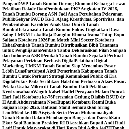
Pangan
DWP Tanah Bumbu Dorong Ekonomi Keluarga Lewat
Pelatihan Rolade Ikan
Pembukaan PKP Angkatan IV 2026,
Tanah Bumbu Dorong ASN Jadi Agen Perubahan Pelayanan
Publik
Gebyar PAUD Ke-3, Ajang Kreativitas, Sportivitas, dan
Pembentukan Karakter Anak Usia Dini di Tanah
Bumbu
Dekranasda Tanah Bumbu Fokus Tingkatkan Daya
Saing UMKM Lokal
Raja Dangdut Rhoma Irama Tutup Expo
Saijaan Kotabaru 2026
Fun Match Mini Soccer Kotabaru
Hebat
Pemkab Tanah Bumbu Distribusikan Bibit Tanaman
untuk Penghijauan
Pemkab Tanbu Deklarasikan Pilah Sampah
dan Indonesia ASRI
Pemkab Tanah Bumbu Sepakati Perkuat
Pelayanan Perizinan Berbasis Digital
Pelatihan Digital
Marketing, UMKM Tanah Bumbu Siap Menembus Pasar
Lebih Luas
Partisipasi Aktif Pemerintah Kabupaten Tanah
Bumbu Untuk Perkuat Strategi Komunikasi Publik di Era
Digital
Fokus Pada Sertifikasi Halal dan Perluasan Akses Pasar,
Pelaku Usaha Mikro di Tanah Bumbu Ikuti Pelatihan
Kewirausahaan
Wagub Kalsel Hadiri Perayaan Malam Puncak
Hari Jadi Kotabaru ke-76
Peresmian Gedung Dialisis RSUD dr
H Andi Abdurrahman Noor
Bupati Kotabaru Resmi Buka
Saijaan Expo 2026, Ratusan Stand Semarakkan Siring
Laut
Milad ke-109 Aisyiyah Serta Peran Muhammadiyah
Tanah Bumbu Dalam Membangun Bangsa dan Daerah
Satu
Ekor Sapi Bantuan Presiden RI Diserahkan Bupati Andi Rudi
Latif Untuk Masyarakat di Hari Raya Idul Adha 1447H
Tanah