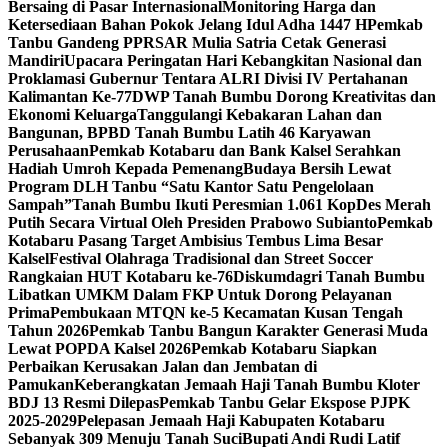
Bersaing di Pasar Internasional
Monitoring Harga dan
Ketersediaan Bahan Pokok Jelang Idul Adha 1447 H
Pemkab
Tanbu Gandeng PPRSAR Mulia Satria Cetak Generasi
Mandiri
Upacara Peringatan Hari Kebangkitan Nasional dan
Proklamasi Gubernur Tentara ALRI Divisi IV Pertahanan
Kalimantan Ke-77
DWP Tanah Bumbu Dorong Kreativitas dan
Ekonomi Keluarga
Tanggulangi Kebakaran Lahan dan
Bangunan, BPBD Tanah Bumbu Latih 46 Karyawan
Perusahaan
Pemkab Kotabaru dan Bank Kalsel Serahkan
Hadiah Umroh Kepada Pemenang
Budaya Bersih Lewat
Program DLH Tanbu “Satu Kantor Satu Pengelolaan
Sampah”
Tanah Bumbu Ikuti Peresmian 1.061 KopDes Merah
Putih Secara Virtual Oleh Presiden Prabowo Subianto
Pemkab
Kotabaru Pasang Target Ambisius Tembus Lima Besar
Kalsel
Festival Olahraga Tradisional dan Street Soccer
Rangkaian HUT Kotabaru ke-76
Diskumdagri Tanah Bumbu
Libatkan UMKM Dalam FKP Untuk Dorong Pelayanan
Prima
Pembukaan MTQN ke-5 Kecamatan Kusan Tengah
Tahun 2026
Pemkab Tanbu Bangun Karakter Generasi Muda
Lewat POPDA Kalsel 2026
Pemkab Kotabaru Siapkan
Perbaikan Kerusakan Jalan dan Jembatan di
Pamukan
Keberangkatan Jemaah Haji Tanah Bumbu Kloter
BDJ 13 Resmi Dilepas
Pemkab Tanbu Gelar Ekspose PJPK
2025-2029
Pelepasan Jemaah Haji Kabupaten Kotabaru
Sebanyak 309 Menuju Tanah Suci
Bupati Andi Rudi Latif