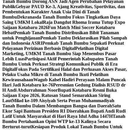
Tanah Bumbu Dorong ASN Jadi Agen Perubahan Pelayanan
Publik
Gebyar PAUD Ke-3, Ajang Kreativitas, Sportivitas, dan
Pembentukan Karakter Anak Usia Dini di Tanah
Bumbu
Dekranasda Tanah Bumbu Fokus Tingkatkan Daya
Saing UMKM Lokal
Raja Dangdut Rhoma Irama Tutup Expo
Saijaan Kotabaru 2026
Fun Match Mini Soccer Kotabaru
Hebat
Pemkab Tanah Bumbu Distribusikan Bibit Tanaman
untuk Penghijauan
Pemkab Tanbu Deklarasikan Pilah Sampah
dan Indonesia ASRI
Pemkab Tanah Bumbu Sepakati Perkuat
Pelayanan Perizinan Berbasis Digital
Pelatihan Digital
Marketing, UMKM Tanah Bumbu Siap Menembus Pasar
Lebih Luas
Partisipasi Aktif Pemerintah Kabupaten Tanah
Bumbu Untuk Perkuat Strategi Komunikasi Publik di Era
Digital
Fokus Pada Sertifikasi Halal dan Perluasan Akses Pasar,
Pelaku Usaha Mikro di Tanah Bumbu Ikuti Pelatihan
Kewirausahaan
Wagub Kalsel Hadiri Perayaan Malam Puncak
Hari Jadi Kotabaru ke-76
Peresmian Gedung Dialisis RSUD dr
H Andi Abdurrahman Noor
Bupati Kotabaru Resmi Buka
Saijaan Expo 2026, Ratusan Stand Semarakkan Siring
Laut
Milad ke-109 Aisyiyah Serta Peran Muhammadiyah
Tanah Bumbu Dalam Membangun Bangsa dan Daerah
Satu
Ekor Sapi Bantuan Presiden RI Diserahkan Bupati Andi Rudi
Latif Untuk Masyarakat di Hari Raya Idul Adha 1447H
Tanah
Bumbu Pertahankan Opini WTP ke-13 Kalinya Secara
Berturut-turut
Kesiapan Produk Lokal Tanah Bumbu Untuk