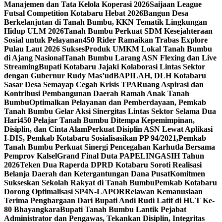
Manajemen dan Tata Kelola Koperasi 2026
Saijaan League
Futsal Competition Kotabaru Hebat 2026
Bangun Desa
Berkelanjutan di Tanah Bumbu, KKN Tematik Lingkungan
Hidup ULM 2026
Tanah Bumbu Perkuat SDM Kesejahteraan
Sosial untuk Pelayanan
450 Rider Ramaikan Trabas Explore
Pulau Laut 2026 Sukses
Produk UMKM Lokal Tanah Bumbu
di Ajang Nasional
Tanah Bumbu Larang ASN Flexing dan Live
Streaming
Bupati Kotabaru Jajaki Kolaborasi Lintas Sektor
dengan Gubernur Rudy Mas’ud
BAPILAH, DLH Kotabaru
Sasar Desa Semayap Cegah Krisis TPA
Ruang Aspirasi dan
Kontribusi Pembangunan Daerah Ramah Anak Tanah
Bumbu
Optimalkan Pelayanan dan Pemberdayaan, Pemkab
Tanah Bumbu Gelar Aksi Sinergitas Lintas Sektor Selama Dua
Hari
450 Pelajar Tanah Bumbu Ditempa Kepemimpinan,
Disiplin, dan Cinta Alam
Perkuat Disiplin ASN Lewat Aplikasi
I-DIS, Pemkab Kotabaru Sosialisasikan PP 94/2021,
Pemkab
Tanah Bumbu Perkuat Sinergi Pencegahan Karhutla Bersama
Pemprov Kalsel
Grand Final Duta PAPELINGASIH Tahun
2026
Teken Dua Raperda DPRD Kotabaru Soroti Realisasi
Belanja Daerah dan Ketergantungan Dana Pusat
Komitmen
Sukseskan Sekolah Rakyat di Tanah Bumbu
Pemkab Kotabaru
Dorong Optimalisasi SP4N-LAPOR
Relawan Kemanusiaan
Terima Penghargaan Dari Bupati Andi Rudi Latif di HUT Ke-
80 Bhayangkara
Bupati Tanah Bumbu Lantik Pejabat
Administrator dan Pengawas, Tekankan Disiplin, Integritas