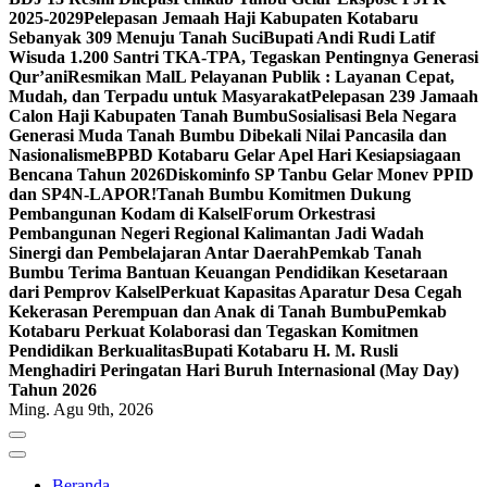
2025-2029
Pelepasan Jemaah Haji Kabupaten Kotabaru
Sebanyak 309 Menuju Tanah Suci
Bupati Andi Rudi Latif
Wisuda 1.200 Santri TKA-TPA, Tegaskan Pentingnya Generasi
Qur’ani
Resmikan MalL Pelayanan Publik : Layanan Cepat,
Mudah, dan Terpadu untuk Masyarakat
Pelepasan 239 Jamaah
Calon Haji Kabupaten Tanah Bumbu
Sosialisasi Bela Negara
Generasi Muda Tanah Bumbu Dibekali Nilai Pancasila dan
Nasionalisme
BPBD Kotabaru Gelar Apel Hari Kesiapsiagaan
Bencana Tahun 2026
Diskominfo SP Tanbu Gelar Monev PPID
dan SP4N-LAPOR!
Tanah Bumbu Komitmen Dukung
Pembangunan Kodam di Kalsel
Forum Orkestrasi
Pembangunan Negeri Regional Kalimantan Jadi Wadah
Sinergi dan Pembelajaran Antar Daerah
Pemkab Tanah
Bumbu Terima Bantuan Keuangan Pendidikan Kesetaraan
dari Pemprov Kalsel
Perkuat Kapasitas Aparatur Desa Cegah
Kekerasan Perempuan dan Anak di Tanah Bumbu
Pemkab
Kotabaru Perkuat Kolaborasi dan Tegaskan Komitmen
Pendidikan Berkualitas
Bupati Kotabaru H. M. Rusli
Menghadiri Peringatan Hari Buruh Internasional (May Day)
Tahun 2026
Ming. Agu 9th, 2026
Beranda