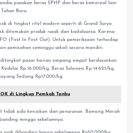
ndisi pasokan beras SPHP dan beras komersial lain
 Tahun Baru.
ok di tingkat ritel modern seperti di Grand Surya
ak ditemukan produk rusak dan kadaluarsa. Karena
 (First In First Out). Untuk pemeriksaan terhadap
an pemisahan seminggu sekali secara mandiri.
 ditingkat pasar harian simpang empat berdasarkan
edelai Rp 16.000/kg, Beras Sulawesi Rp 14.625/kg,
Mayang Sedang Rp17.000/kg.
POK di Lingkup Pemkab Tanbu
al tidak ada kenaikan dan penurunan. Bawang Merah
ibanding minggu sebelumnya.
g naik dibanding harga sebelumnya Rp50.000/kg.