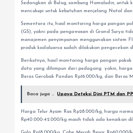
Sedangkan di Bulog, sambung Hamaludin, untuk ko
mencukupi untuk kebutuhan menjelang Natal dan
Sementara itu, hasil monitoring harga pangan pok
(GS), yakni pada pengawasan di Grand Surya tid
manajemen penyimpanan menggunakan sistem FIFO
produk kadaluarsa sudah dilakukan pengecekan d
Berikutnya, hasil monitoring harga pangan pokok
data yang dihimpun dari pedagang yakni, harga K
Beras Gerobak Pandan Rp16.000/kg, dan Beras 
Baca juga ..
Upaya Deteksi Dini PTM dan P
Harga Telur Ayam Ras Rp28.000/kg, harga norm
Rp40.000-42.000/kg masih tidak ada kenaikan d
Gula Rp18.000/kg, Cabe Merah Besar Rp60.000/k