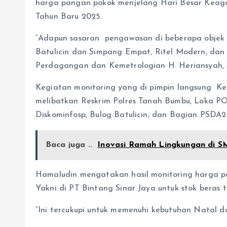
harga pangan pokok menjelang Hari Besar Kea
Tahun Baru 2025.
“Adapun sasaran pengawasan di beberapa objek 
Batulicin dan Simpang Empat, Ritel Modern, dan
Perdagangan dan Kemetrologian H. Heriansyah, Se
Kegiatan monitoring yang di pimpin langsung K
melibatkan Reskrim Polres Tanah Bumbu, Loka P
Diskominfosp, Bulog Batulicin, dan Bagian PSDA
Baca juga ..
Inovasi Ramah Lingkungan di 
Hamaludin mengatakan hasil monitoring harga pa
Yakni di PT Bintang Sinar Jaya untuk stok beras t
“Ini tercukupi untuk memenuhi kebutuhan Natal d