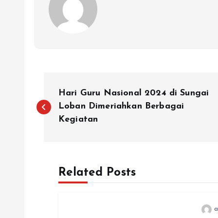
N
Hari Guru Nasional 2024 di Sungai
a
Loban Dimeriahkan Berbagai
Kegiatan
v
i
Related Posts
g
a