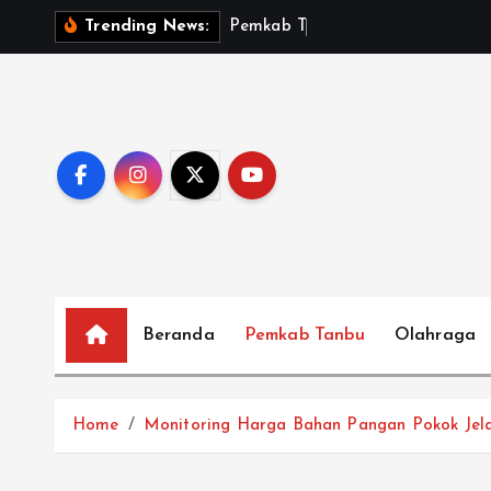
S
P
e
m
k
a
b
T
a
n
b
u
S
a
Trending News:
k
i
p
t
o
c
o
n
t
e
Beranda
Pemkab Tanbu
Olahraga
n
t
Home
Monitoring Harga Bahan Pangan Pokok Jela