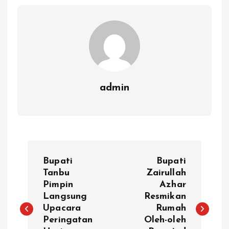
admin
N
Bupati
Bupati
a
Tanbu
Zairullah
Pimpin
Azhar
Langsung
Resmikan
v
Upacara
Rumah
Peringatan
Oleh-oleh
i