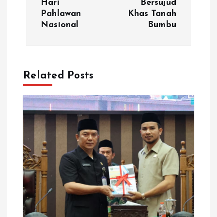
Hari
Bersujud
Pahlawan
Khas Tanah
g
Nasional
Bumbu
a
s
Related Posts
i
p
o
s