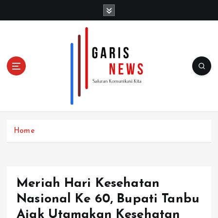
S
k
i
p
t
o
c
o
n
t
e
n
Home
t
Meriah Hari Kesehatan
Nasional Ke 60, Bupati Tanbu
Ajak Utamakan Kesehatan