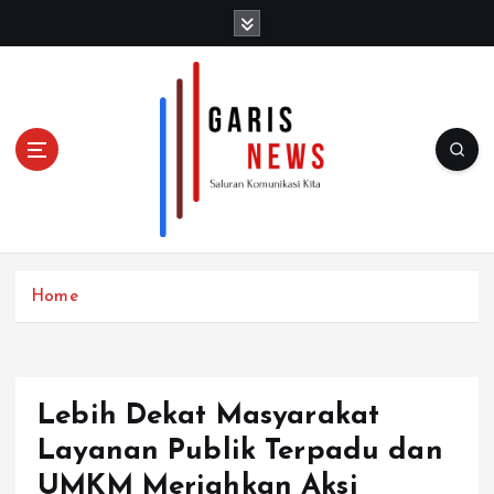
S
k
i
p
t
o
c
o
n
t
e
n
Home
t
Lebih Dekat Masyarakat
Layanan Publik Terpadu dan
UMKM Meriahkan Aksi