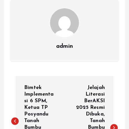
admin
N
Bimtek
Jelajah
a
Implementa
Literasi
si 6 SPM,
BerAKSI
Ketua TP
2025 Resmi
v
Posyandu
Dibuka,
Tanah
Tanah
i
Bumbu
Bumbu