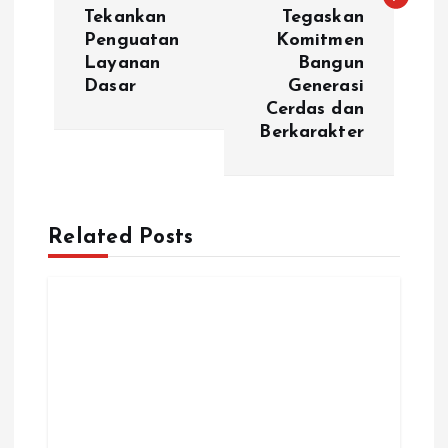
Tekankan
Tegaskan
g
Penguatan
Komitmen
Layanan
Bangun
a
Dasar
Generasi
Cerdas dan
s
Berkarakter
i
p
Related Posts
o
s