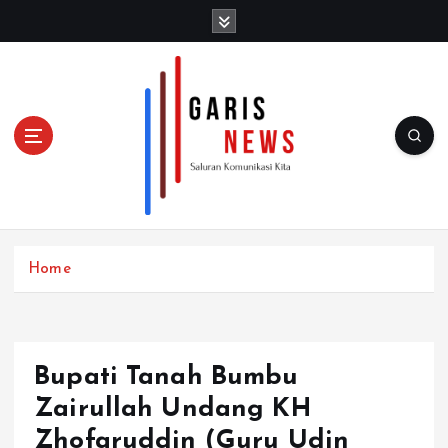
S
k
i
p
t
o
c
o
n
t
e
n
Home
t
Bupati Tanah Bumbu
Zairullah Undang KH
Zhofaruddin (Guru Udin