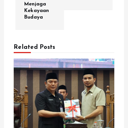
Menjaga
g
Kekayaan
Budaya
a
s
Related Posts
i
p
o
s