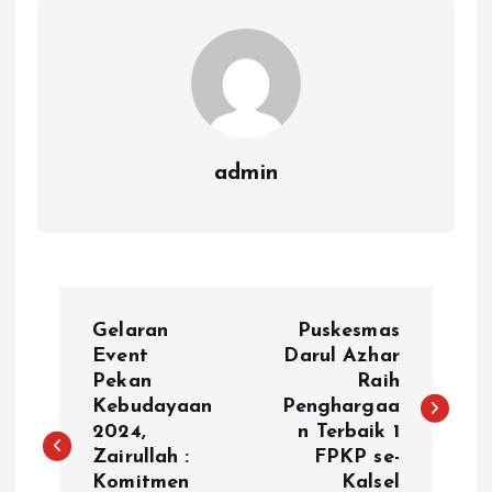
admin
N
Gelaran
Puskesmas
a
Event
Darul Azhar
Pekan
Raih
Kebudayaan
Penghargaa
v
2024,
n Terbaik 1
Zairullah :
FPKP se-
i
Komitmen
Kalsel