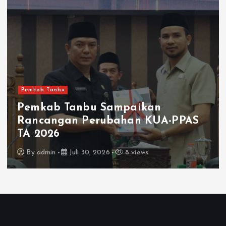
kab Tanbu
Pemk
mkab Tanbu Sampaikan
ncangan Perubahan KUA-PPAS
MTQ
 2026
Di
y
admin
Juli 30, 2026
8 views
B