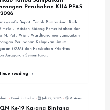
mkab Tanbu Sampaikan
ncangan Perubahan KUA-PPAS
 2026
snews.info Bupati Tanah Bumbu Andi Rudi
f melalui Asisten Bidang Pemerintahan dan
ra M. Putu Wisnu Wardhana menyampaikan
cangan Perubahan Kebijakan Umum
aran (KUA) dan Perubahan Prioritas
fon Anggaran Sementara…
tinue reading
dmin
Pemkab Tanbu
Juli 29, 2026
8 views
QN Ke-19 Karang Bintang