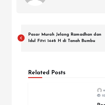
N
Pasar Murah Jelang Ramadhan dan
a
Idul Fitri 1446 H di Tanah Bumbu
v
i
Related Posts
g
a
a
10