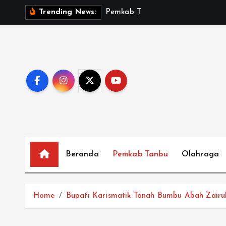
S
P
e
m
k
a
b
T
a
n
b
u
S
a
Trending News:
k
i
p
t
o
c
o
n
t
e
Beranda
Pemkab Tanbu
Olahraga
n
t
Home
Bupati Karismatik Tanah Bumbu Abah Zairu