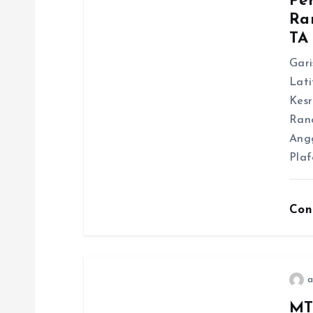
Pe
s
Ra
TA
i
Gari
p
Lati
Kes
Ran
o
Angg
Pla
s
Con
a
MT