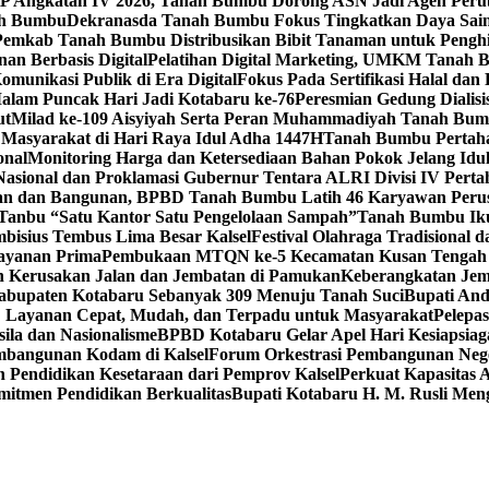
 Angkatan IV 2026, Tanah Bumbu Dorong ASN Jadi Agen Perub
nah Bumbu
Dekranasda Tanah Bumbu Fokus Tingkatkan Daya Sa
Pemkab Tanah Bumbu Distribusikan Bibit Tanaman untuk Pengh
an Berbasis Digital
Pelatihan Digital Marketing, UMKM Tanah 
munikasi Publik di Era Digital
Fokus Pada Sertifikasi Halal da
alam Puncak Hari Jadi Kotabaru ke-76
Peresmian Gedung Diali
ut
Milad ke-109 Aisyiyah Serta Peran Muhammadiyah Tanah B
 Masyarakat di Hari Raya Idul Adha 1447H
Tanah Bumbu Pertaha
onal
Monitoring Harga dan Ketersediaan Bahan Pokok Jelang Idu
Nasional dan Proklamasi Gubernur Tentara ALRI Divisi IV Pert
an dan Bangunan, BPBD Tanah Bumbu Latih 46 Karyawan Peru
anbu “Satu Kantor Satu Pengelolaan Sampah”
Tanah Bumbu Ikut
bisius Tembus Lima Besar Kalsel
Festival Olahraga Tradisional
ayanan Prima
Pembukaan MTQN ke-5 Kecamatan Kusan Tengah
n Kerusakan Jalan dan Jembatan di Pamukan
Keberangkatan Jem
Kabupaten Kotabaru Sebanyak 309 Menuju Tanah Suci
Bupati And
: Layanan Cepat, Mudah, dan Terpadu untuk Masyarakat
Pelepa
ila dan Nasionalisme
BPBD Kotabaru Gelar Apel Hari Kesiapsia
bangunan Kodam di Kalsel
Forum Orkestrasi Pembangunan Nege
endidikan Kesetaraan dari Pemprov Kalsel
Perkuat Kapasitas
itmen Pendidikan Berkualitas
Bupati Kotabaru H. M. Rusli Men