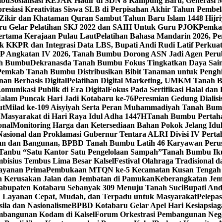
mbu
Sosialisasi KEJAR Hadir di SDN 8 Kampung Baru, Generasi 
esiasi Kreativitas Siswa SLB di Perpisahan Akhir Tahun Pembel
Zikir dan Khataman Quran Sambut Tahun Baru Islam 1448 Hijri
ru Gelar Pelatihan SKJ 2022 dan SAIH Untuk Guru PJOK
Pemkab
ertama Kerajaan Pulau Laut
Pelatihan Bahasa Mandarin 2026, 
k KKPR dan Integrasi Data LBS, Bupati Andi Rudi Latif Perku
 Angkatan IV 2026, Tanah Bumbu Dorong ASN Jadi Agen Perub
nah Bumbu
Dekranasda Tanah Bumbu Fokus Tingkatkan Daya Sa
Pemkab Tanah Bumbu Distribusikan Bibit Tanaman untuk Pengh
an Berbasis Digital
Pelatihan Digital Marketing, UMKM Tanah 
munikasi Publik di Era Digital
Fokus Pada Sertifikasi Halal da
alam Puncak Hari Jadi Kotabaru ke-76
Peresmian Gedung Diali
ut
Milad ke-109 Aisyiyah Serta Peran Muhammadiyah Tanah B
 Masyarakat di Hari Raya Idul Adha 1447H
Tanah Bumbu Pertaha
onal
Monitoring Harga dan Ketersediaan Bahan Pokok Jelang Idu
Nasional dan Proklamasi Gubernur Tentara ALRI Divisi IV Pert
an dan Bangunan, BPBD Tanah Bumbu Latih 46 Karyawan Peru
anbu “Satu Kantor Satu Pengelolaan Sampah”
Tanah Bumbu Ikut
bisius Tembus Lima Besar Kalsel
Festival Olahraga Tradisional
ayanan Prima
Pembukaan MTQN ke-5 Kecamatan Kusan Tengah
n Kerusakan Jalan dan Jembatan di Pamukan
Keberangkatan Jem
Kabupaten Kotabaru Sebanyak 309 Menuju Tanah Suci
Bupati And
: Layanan Cepat, Mudah, dan Terpadu untuk Masyarakat
Pelepa
ila dan Nasionalisme
BPBD Kotabaru Gelar Apel Hari Kesiapsia
bangunan Kodam di Kalsel
Forum Orkestrasi Pembangunan Nege