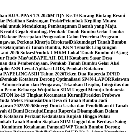
ahan KUA-PPAS TA 2026
MTQN Ke-19 Karang Bintang Resmi
r Pelatihan Sasirangan Pesisir
Petambak Kepiting Muara
osial untuk Mendukung Pembangunan Daerah yang Maju,
Kreatif Cegah Stunting, Pemkab Tanah Bumbu Gelar Lomba
T
Rakoor Percepatan Pengusulan Calon Penerima Program
ngawas, Perkuat Kinerja Birokrasi
Diskumdagri Tanah Bumbu
erkelanjutan di Tanah Bumbu, KKN Tematik Lingkungan
Laut 2026 Sukses
Produk UMKM Lokal Tanah Bumbu di Ajang
rnur Rudy Mas’ud
BAPILAH, DLH Kotabaru Sasar Desa
anan dan Pemberdayaan, Pemkab Tanah Bumbu Gelar Aksi
siplin ASN Lewat Aplikasi I-DIS, Pemkab Kotabaru
uta PAPELINGASIH Tahun 2026
Teken Dua Raperda DPRD
u
Pemkab Kotabaru Dorong Optimalisasi SP4N-LAPOR
Relawan
Administrator dan Pengawas, Tekankan Disiplin, Integritas dan
 Peran Keluarga Wujudkan SDM Unggul Menuju Indonesia
MTQN ke-19 Tingkat Kecamatan Kuranji
Presiden Prabowo
Muda Melek Finansial
Dua Desa di Tanah Bumbu Jadi
ajaran 2025/2026
Sinergi Dunia Usaha dan Pendidikan di Tanah
yah di Bumi Bersujud
Empat Raperda Disampaikan Dalam
 Kotabaru Perkuat Kedaulatan Rupiah Hingga Pulau
Pemkab Tanah Bumbu Siapkan SDM Unggul dan Berdaya Saing
at Komitmen Ketahanan Pangan
DWP Tanah Bumbu Dorong