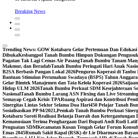
Breaking News
Trending News:
GOW Kotabaru Gelar Pertemuan Dan Edukasi 
Dibuka
Kesbangpol Tanah Bumbu Himpun Dukungan Pengusula
Pagatan Tak Lagi Cemas Air Pasang
Tanah Bumbu Tanam Mangr
Makmur, dan Beradab
Tanah Bumbu Peringati Hari Anak Nasio
B2SA Berbasis Pangan Lokal 2026
Pengurus Koperasi di Tanbu
Bantuan Stimulan Perumahan Swadaya (BSPS) Tahun Anggara
Gelar Bimtek Manajemen dan Tata Kelola Koperasi 2026
Saijaa
Hidup ULM 2026
Tanah Bumbu Perkuat SDM Kesejahteraan Sos
Nasional
Tanah Bumbu Larang ASN Flexing dan Live Streamin
Semayap Cegah Krisis TPA
Ruang Aspirasi dan Kontribusi P
Sinergitas Lintas Sektor Selama Dua Hari
450 Pelajar Tanah Bu
Sosialisasikan PP 94/2021,
Pemkab Tanah Bumbu Perkuat Sinergi
Kotabaru Soroti Realisasi Belanja Daerah dan Ketergantungan 
Kemanusiaan Terima Penghargaan Dari Bupati Andi Rudi Lati
Penguatan SDM
Kecamatan Kusan Tengah Gelar Forum Konsult
Emas 2045
Rumah Sakit Kapal (RSK) dr Lie Dharmawan Bayan