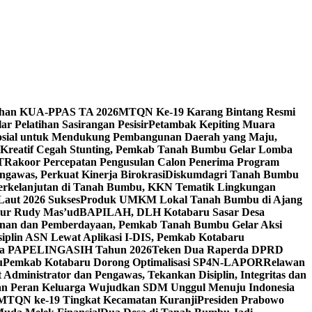
ahan KUA-PPAS TA 2026
MTQN Ke-19 Karang Bintang Resmi
r Pelatihan Sasirangan Pesisir
Petambak Kepiting Muara
osial untuk Mendukung Pembangunan Daerah yang Maju,
Kreatif Cegah Stunting, Pemkab Tanah Bumbu Gelar Lomba
T
Rakoor Percepatan Pengusulan Calon Penerima Program
ngawas, Perkuat Kinerja Birokrasi
Diskumdagri Tanah Bumbu
erkelanjutan di Tanah Bumbu, KKN Tematik Lingkungan
Laut 2026 Sukses
Produk UMKM Lokal Tanah Bumbu di Ajang
rnur Rudy Mas’ud
BAPILAH, DLH Kotabaru Sasar Desa
anan dan Pemberdayaan, Pemkab Tanah Bumbu Gelar Aksi
siplin ASN Lewat Aplikasi I-DIS, Pemkab Kotabaru
uta PAPELINGASIH Tahun 2026
Teken Dua Raperda DPRD
u
Pemkab Kotabaru Dorong Optimalisasi SP4N-LAPOR
Relawan
Administrator dan Pengawas, Tekankan Disiplin, Integritas dan
 Peran Keluarga Wujudkan SDM Unggul Menuju Indonesia
MTQN ke-19 Tingkat Kecamatan Kuranji
Presiden Prabowo