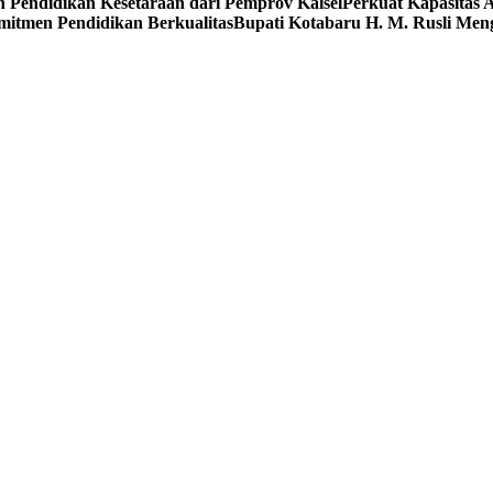
endidikan Kesetaraan dari Pemprov Kalsel
Perkuat Kapasitas
itmen Pendidikan Berkualitas
Bupati Kotabaru H. M. Rusli Men