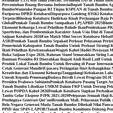
Resmikan 1.151 Km Jalan Daerah, Termasuk IJD di Tanah Bu
Percontohan Ruang Bersama Indonesia
Bupati Tanah Bumbu Apr
Bumbu
Wamenko Pangan RI Tinjau KSPEAN di Tanah Bumbu
Paripurna DPRD Kotabaru
Disparpora Gandeng IOSKI Kotaba
Terpencil
Bioskop Kotabaru Hadirkan Kisah Perjuangan Raja P
Global
Pemkab Tanah Bumbu Sampaikan LPj APBD 2025
Bimte
Ekonomi Keluarga Lewat Pelatihan Rolade Ikan
Pembukaan PKP
Sportivitas, dan Pembentukan Karakter Anak Usia Dini di Ta
Saijaan Kotabaru 2026
Fun Match Mini Soccer Kotabaru Hebat
ASRI
Pemkab Tanah Bumbu Sepakati Perkuat Pelayanan Perizin
Pemerintah Kabupaten Tanah Bumbu Untuk Perkuat Strategi Ko
Ikuti Pelatihan Kewirausahaan
Wagub Kalsel Hadiri Perayaan M
Buka Saijaan Expo 2026, Ratusan Stand Semarakkan Siring La
Bantuan Presiden RI Diserahkan Bupati Andi Rudi Latif Untuk
Produk Lokal Tanah Bumbu Untuk Bersaing di Pasar Internasi
Cetak Generasi Mandiri
Upacara Peringatan Hari Kebangkitan 
Kreativitas dan Ekonomi Keluarga
Tanggulangi Kebakaran Lah
Umroh Kepada Pemenang
Budaya Bersih Lewat Program DLH T
Presiden Prabowo Subianto
Pemkab Kotabaru Pasang Target Am
Tanah Bumbu Libatkan UMKM Dalam FKP Untuk Dorong Pel
Lewat POPDA Kalsel 2026
Pemkab Kotabaru Siapkan Perbaika
Tanbu Gelar Ekspose PJPK 2025-2029
Pelepasan Jemaah Haji 
Pentingnya Generasi Qur’ani
Resmikan MalL Pelayanan Publik 
Bela Negara Generasi Muda Tanah Bumbu Dibekali Nilai Pancas
PPID dan SP4N-LAPOR!
Tanah Bumbu Komitmen Dukung Pem