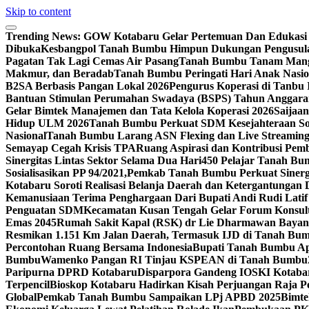
Skip to content
Trending News:
GOW Kotabaru Gelar Pertemuan Dan Edukasi 
Dibuka
Kesbangpol Tanah Bumbu Himpun Dukungan Pengusula
Pagatan Tak Lagi Cemas Air Pasang
Tanah Bumbu Tanam Mangr
Makmur, dan Beradab
Tanah Bumbu Peringati Hari Anak Nasio
B2SA Berbasis Pangan Lokal 2026
Pengurus Koperasi di Tanbu
Bantuan Stimulan Perumahan Swadaya (BSPS) Tahun Anggara
Gelar Bimtek Manajemen dan Tata Kelola Koperasi 2026
Saijaa
Hidup ULM 2026
Tanah Bumbu Perkuat SDM Kesejahteraan Sos
Nasional
Tanah Bumbu Larang ASN Flexing dan Live Streamin
Semayap Cegah Krisis TPA
Ruang Aspirasi dan Kontribusi P
Sinergitas Lintas Sektor Selama Dua Hari
450 Pelajar Tanah Bu
Sosialisasikan PP 94/2021,
Pemkab Tanah Bumbu Perkuat Sinergi
Kotabaru Soroti Realisasi Belanja Daerah dan Ketergantungan 
Kemanusiaan Terima Penghargaan Dari Bupati Andi Rudi Lati
Penguatan SDM
Kecamatan Kusan Tengah Gelar Forum Konsult
Emas 2045
Rumah Sakit Kapal (RSK) dr Lie Dharmawan Bayan
Resmikan 1.151 Km Jalan Daerah, Termasuk IJD di Tanah Bu
Percontohan Ruang Bersama Indonesia
Bupati Tanah Bumbu Apr
Bumbu
Wamenko Pangan RI Tinjau KSPEAN di Tanah Bumbu
Paripurna DPRD Kotabaru
Disparpora Gandeng IOSKI Kotaba
Terpencil
Bioskop Kotabaru Hadirkan Kisah Perjuangan Raja P
Global
Pemkab Tanah Bumbu Sampaikan LPj APBD 2025
Bimte