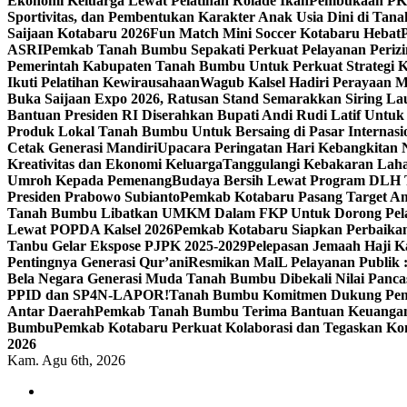
Ekonomi Keluarga Lewat Pelatihan Rolade Ikan
Pembukaan PKP
Sportivitas, dan Pembentukan Karakter Anak Usia Dini di Ta
Saijaan Kotabaru 2026
Fun Match Mini Soccer Kotabaru Hebat
ASRI
Pemkab Tanah Bumbu Sepakati Perkuat Pelayanan Perizin
Pemerintah Kabupaten Tanah Bumbu Untuk Perkuat Strategi Ko
Ikuti Pelatihan Kewirausahaan
Wagub Kalsel Hadiri Perayaan M
Buka Saijaan Expo 2026, Ratusan Stand Semarakkan Siring La
Bantuan Presiden RI Diserahkan Bupati Andi Rudi Latif Untuk
Produk Lokal Tanah Bumbu Untuk Bersaing di Pasar Internasi
Cetak Generasi Mandiri
Upacara Peringatan Hari Kebangkitan 
Kreativitas dan Ekonomi Keluarga
Tanggulangi Kebakaran Lah
Umroh Kepada Pemenang
Budaya Bersih Lewat Program DLH T
Presiden Prabowo Subianto
Pemkab Kotabaru Pasang Target Am
Tanah Bumbu Libatkan UMKM Dalam FKP Untuk Dorong Pel
Lewat POPDA Kalsel 2026
Pemkab Kotabaru Siapkan Perbaika
Tanbu Gelar Ekspose PJPK 2025-2029
Pelepasan Jemaah Haji 
Pentingnya Generasi Qur’ani
Resmikan MalL Pelayanan Publik 
Bela Negara Generasi Muda Tanah Bumbu Dibekali Nilai Pancas
PPID dan SP4N-LAPOR!
Tanah Bumbu Komitmen Dukung Pem
Antar Daerah
Pemkab Tanah Bumbu Terima Bantuan Keuangan P
Bumbu
Pemkab Kotabaru Perkuat Kolaborasi dan Tegaskan Kom
2026
Kam. Agu 6th, 2026