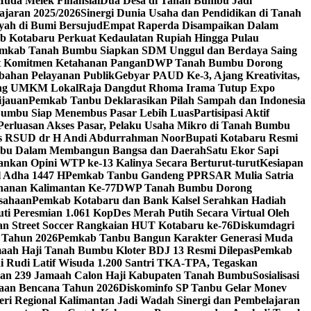
Muda Melek Finansial
Dua Desa di Tanah Bumbu Jadi
ajaran 2025/2026
Sinergi Dunia Usaha dan Pendidikan di Tanah
yah di Bumi Bersujud
Empat Raperda Disampaikan Dalam
 Kotabaru Perkuat Kedaulatan Rupiah Hingga Pulau
Pemkab Tanah Bumbu Siapkan SDM Unggul dan Berdaya Saing
at Komitmen Ketahanan Pangan
DWP Tanah Bumbu Dorong
ahan Pelayanan Publik
Gebyar PAUD Ke-3, Ajang Kreativitas,
ing UMKM Lokal
Raja Dangdut Rhoma Irama Tutup Expo
ijauan
Pemkab Tanbu Deklarasikan Pilah Sampah dan Indonesia
Bumbu Siap Menembus Pasar Lebih Luas
Partisipasi Aktif
n Perluasan Akses Pasar, Pelaku Usaha Mikro di Tanah Bumbu
sis RSUD dr H Andi Abdurrahman Noor
Bupati Kotabaru Resmi
umbu Dalam Membangun Bangsa dan Daerah
Satu Ekor Sapi
nkan Opini WTP ke-13 Kalinya Secara Berturut-turut
Kesiapan
l Adha 1447 H
Pemkab Tanbu Gandeng PPRSAR Mulia Satria
ahanan Kalimantan Ke-77
DWP Tanah Bumbu Dorong
sahaan
Pemkab Kotabaru dan Bank Kalsel Serahkan Hadiah
i Peresmian 1.061 KopDes Merah Putih Secara Virtual Oleh
 dan Street Soccer Rangkaian HUT Kotabaru ke-76
Diskumdagri
 Tahun 2026
Pemkab Tanbu Bangun Karakter Generasi Muda
aah Haji Tanah Bumbu Kloter BDJ 13 Resmi Dilepas
Pemkab
i Rudi Latif Wisuda 1.200 Santri TKA-TPA, Tegaskan
san 239 Jamaah Calon Haji Kabupaten Tanah Bumbu
Sosialisasi
gaan Bencana Tahun 2026
Diskominfo SP Tanbu Gelar Monev
ri Regional Kalimantan Jadi Wadah Sinergi dan Pembelajaran