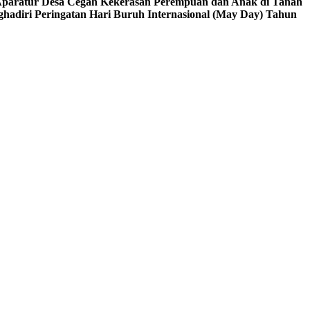
 Aparatur Desa Cegah Kekerasan Perempuan dan Anak di Tanah
ghadiri Peringatan Hari Buruh Internasional (May Day) Tahun