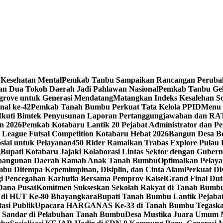
Kesehatan Mental
Pemkab Tanbu Sampaikan Rancangan Perub
n Dua Tokoh Daerah Jadi Pahlawan Nasional
Pemkab Tanbu Gela
ove untuk Generasi Mendatang
Matangkan Indeks Kesalehan S
nal ke-42
Pemkab Tanah Bumbu Perkuat Tata Kelola PPID
Menu 
 Ikuti Bimtek Penyusunan Laporan Pertanggungjawaban dan RA
n 2026
Pemkab Kotabaru Lantik 20 Pejabat Administrator dan Pe
n League Futsal Competition Kotabaru Hebat 2026
Bangun Desa B
ial untuk Pelayanan
450 Rider Ramaikan Trabas Explore Pulau 
g
Bupati Kotabaru Jajaki Kolaborasi Lintas Sektor dengan Gube
embangunan Daerah Ramah Anak Tanah Bumbu
Optimalkan Pelay
mbu Ditempa Kepemimpinan, Disiplin, dan Cinta Alam
Perkuat Di
 Pencegahan Karhutla Bersama Pemprov Kalsel
Grand Final D
Dana Pusat
Komitmen Sukseskan Sekolah Rakyat di Tanah Bumb
f di HUT Ke-80 Bhayangkara
Bupati Tanah Bumbu Lantik Pejabat 
asi Publik
Upacara HARGANAS Ke-33 di Tanah Bumbu Tegaskan
 Sandar di Pelabuhan Tanah Bumbu
Desa Mustika Juara Umum 