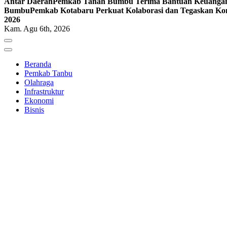
Antar Daerah
Pemkab Tanah Bumbu Terima Bantuan Keuangan P
Bumbu
Pemkab Kotabaru Perkuat Kolaborasi dan Tegaskan Kom
2026
Kam. Agu 6th, 2026
Beranda
Pemkab Tanbu
Olahraga
Infrastruktur
Ekonomi
Bisnis