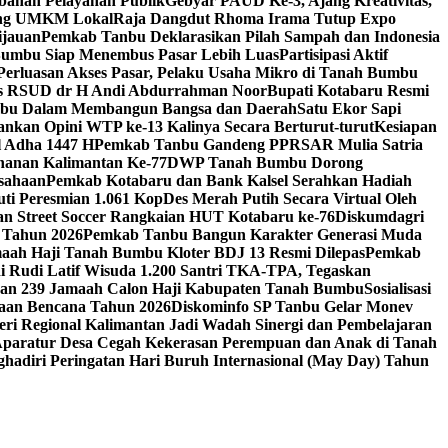
ahan Pelayanan Publik
Gebyar PAUD Ke-3, Ajang Kreativitas,
ing UMKM Lokal
Raja Dangdut Rhoma Irama Tutup Expo
ijauan
Pemkab Tanbu Deklarasikan Pilah Sampah dan Indonesia
Bumbu Siap Menembus Pasar Lebih Luas
Partisipasi Aktif
n Perluasan Akses Pasar, Pelaku Usaha Mikro di Tanah Bumbu
sis RSUD dr H Andi Abdurrahman Noor
Bupati Kotabaru Resmi
umbu Dalam Membangun Bangsa dan Daerah
Satu Ekor Sapi
nkan Opini WTP ke-13 Kalinya Secara Berturut-turut
Kesiapan
l Adha 1447 H
Pemkab Tanbu Gandeng PPRSAR Mulia Satria
ahanan Kalimantan Ke-77
DWP Tanah Bumbu Dorong
sahaan
Pemkab Kotabaru dan Bank Kalsel Serahkan Hadiah
i Peresmian 1.061 KopDes Merah Putih Secara Virtual Oleh
 dan Street Soccer Rangkaian HUT Kotabaru ke-76
Diskumdagri
 Tahun 2026
Pemkab Tanbu Bangun Karakter Generasi Muda
aah Haji Tanah Bumbu Kloter BDJ 13 Resmi Dilepas
Pemkab
i Rudi Latif Wisuda 1.200 Santri TKA-TPA, Tegaskan
san 239 Jamaah Calon Haji Kabupaten Tanah Bumbu
Sosialisasi
gaan Bencana Tahun 2026
Diskominfo SP Tanbu Gelar Monev
ri Regional Kalimantan Jadi Wadah Sinergi dan Pembelajaran
 Aparatur Desa Cegah Kekerasan Perempuan dan Anak di Tanah
ghadiri Peringatan Hari Buruh Internasional (May Day) Tahun