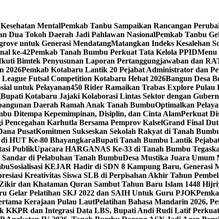
Kesehatan Mental
Pemkab Tanbu Sampaikan Rancangan Perub
n Dua Tokoh Daerah Jadi Pahlawan Nasional
Pemkab Tanbu Gela
ove untuk Generasi Mendatang
Matangkan Indeks Kesalehan S
nal ke-42
Pemkab Tanah Bumbu Perkuat Tata Kelola PPID
Menu 
 Ikuti Bimtek Penyusunan Laporan Pertanggungjawaban dan RA
n 2026
Pemkab Kotabaru Lantik 20 Pejabat Administrator dan Pe
n League Futsal Competition Kotabaru Hebat 2026
Bangun Desa B
ial untuk Pelayanan
450 Rider Ramaikan Trabas Explore Pulau 
g
Bupati Kotabaru Jajaki Kolaborasi Lintas Sektor dengan Gube
embangunan Daerah Ramah Anak Tanah Bumbu
Optimalkan Pelay
mbu Ditempa Kepemimpinan, Disiplin, dan Cinta Alam
Perkuat Di
 Pencegahan Karhutla Bersama Pemprov Kalsel
Grand Final D
Dana Pusat
Komitmen Sukseskan Sekolah Rakyat di Tanah Bumb
f di HUT Ke-80 Bhayangkara
Bupati Tanah Bumbu Lantik Pejabat 
asi Publik
Upacara HARGANAS Ke-33 di Tanah Bumbu Tegaskan
 Sandar di Pelabuhan Tanah Bumbu
Desa Mustika Juara Umum 
mbu
Sosialisasi KEJAR Hadir di SDN 8 Kampung Baru, Generasi 
esiasi Kreativitas Siswa SLB di Perpisahan Akhir Tahun Pembel
Zikir dan Khataman Quran Sambut Tahun Baru Islam 1448 Hijri
ru Gelar Pelatihan SKJ 2022 dan SAIH Untuk Guru PJOK
Pemkab
ertama Kerajaan Pulau Laut
Pelatihan Bahasa Mandarin 2026, 
k KKPR dan Integrasi Data LBS, Bupati Andi Rudi Latif Perku