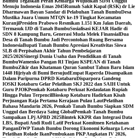
Bumbu Tegaskan Peran Keluarga Wujudkan SDM Unggul
Menuju Indonesia Emas 2045
Rumah Sakit Kapal (RSK) dr Lie
Dharmawan Bayan Sandar di Pelabuhan Tanah Bumbu
Desa
Mustika Juara Umum MTQN ke-19 Tingkat Kecamatan
Kuranji
Presiden Prabowo Resmikan 1.151 Km Jalan Daerah,
Termasuk IJD di Tanah Bumbu
Sosialisasi KEJAR Hadir di
SDN 8 Kampung Baru, Generasi Muda Melek Finansial
Dua
Desa di Tanah Bumbu Jadi Percontohan Ruang Bersama
Indonesia
Bupati Tanah Bumbu Apresiasi Kreativitas Siswa
SLB di Perpisahan Akhir Tahun Pembelajaran
2025/2026
Sinergi Dunia Usaha dan Pendidikan di Tanah
Bumbu
Wamenko Pangan RI Tinjau KSPEAN di Tanah
Bumbu
Zikir dan Khataman Quran Sambut Tahun Baru Islam
1448 Hijriyah di Bumi Bersujud
Empat Raperda Disampaikan
Dalam Paripurna DPRD Kotabaru
Disparpora Gandeng
IOSKI Kotabaru Gelar Pelatihan SKJ 2022 dan SAIH Untuk
Guru PJOK
Pemkab Kotabaru Perkuat Kedaulatan Rupiah
Hingga Pulau Terpencil
Bioskop Kotabaru Hadirkan Kisah
Perjuangan Raja Pertama Kerajaan Pulau Laut
Pelatihan
Bahasa Mandarin 2026, Pemkab Tanah Bumbu Siapkan SDM
Unggul dan Berdaya Saing Global
Pemkab Tanah Bumbu
Sampaikan LPj APBD 2025
Bimtek KKPR dan Integrasi Data
LBS, Bupati Andi Rudi Latif Perkuat Komitmen Ketahanan
Pangan
DWP Tanah Bumbu Dorong Ekonomi Keluarga Lewat
Pelatihan Rolade Ikan
Pembukaan PKP Angkatan IV 2026,