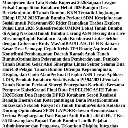
Manajemen dan Tata Kelola Koperasi 2026
Saijaan League
Futsal Competition Kotabaru Hebat 2026
Bangun Desa
Berkelanjutan di Tanah Bumbu, KKN Tematik Lingkungan
Hidup ULM 2026
Tanah Bumbu Perkuat SDM Kesejahteraan
Sosial untuk Pelayanan
450 Rider Ramaikan Trabas Explore
Pulau Laut 2026 Sukses
Produk UMKM Lokal Tanah Bumbu
di Ajang Nasional
Tanah Bumbu Larang ASN Flexing dan Live
Streaming
Bupati Kotabaru Jajaki Kolaborasi Lintas Sektor
dengan Gubernur Rudy Mas’ud
BAPILAH, DLH Kotabaru
Sasar Desa Semayap Cegah Krisis TPA
Ruang Aspirasi dan
Kontribusi Pembangunan Daerah Ramah Anak Tanah
Bumbu
Optimalkan Pelayanan dan Pemberdayaan, Pemkab
Tanah Bumbu Gelar Aksi Sinergitas Lintas Sektor Selama Dua
Hari
450 Pelajar Tanah Bumbu Ditempa Kepemimpinan,
Disiplin, dan Cinta Alam
Perkuat Disiplin ASN Lewat Aplikasi
I-DIS, Pemkab Kotabaru Sosialisasikan PP 94/2021,
Pemkab
Tanah Bumbu Perkuat Sinergi Pencegahan Karhutla Bersama
Pemprov Kalsel
Grand Final Duta PAPELINGASIH Tahun
2026
Teken Dua Raperda DPRD Kotabaru Soroti Realisasi
Belanja Daerah dan Ketergantungan Dana Pusat
Komitmen
Sukseskan Sekolah Rakyat di Tanah Bumbu
Pemkab Kotabaru
Dorong Optimalisasi SP4N-LAPOR
Relawan Kemanusiaan
Terima Penghargaan Dari Bupati Andi Rudi Latif di HUT Ke-
80 Bhayangkara
Bupati Tanah Bumbu Lantik Pejabat
Administrator dan Pengawas, Tekankan Disiplin, Integritas