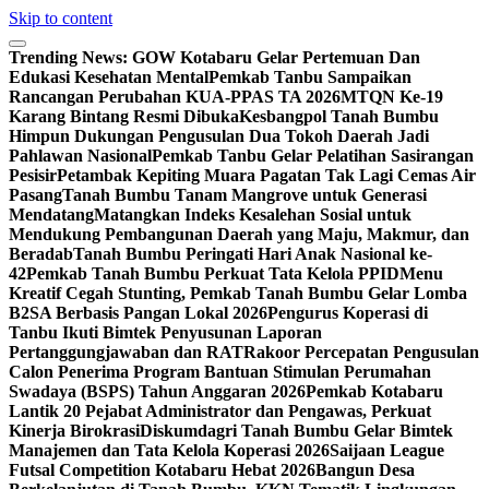
Skip to content
Trending News:
GOW Kotabaru Gelar Pertemuan Dan
Edukasi Kesehatan Mental
Pemkab Tanbu Sampaikan
Rancangan Perubahan KUA-PPAS TA 2026
MTQN Ke-19
Karang Bintang Resmi Dibuka
Kesbangpol Tanah Bumbu
Himpun Dukungan Pengusulan Dua Tokoh Daerah Jadi
Pahlawan Nasional
Pemkab Tanbu Gelar Pelatihan Sasirangan
Pesisir
Petambak Kepiting Muara Pagatan Tak Lagi Cemas Air
Pasang
Tanah Bumbu Tanam Mangrove untuk Generasi
Mendatang
Matangkan Indeks Kesalehan Sosial untuk
Mendukung Pembangunan Daerah yang Maju, Makmur, dan
Beradab
Tanah Bumbu Peringati Hari Anak Nasional ke-
42
Pemkab Tanah Bumbu Perkuat Tata Kelola PPID
Menu
Kreatif Cegah Stunting, Pemkab Tanah Bumbu Gelar Lomba
B2SA Berbasis Pangan Lokal 2026
Pengurus Koperasi di
Tanbu Ikuti Bimtek Penyusunan Laporan
Pertanggungjawaban dan RAT
Rakoor Percepatan Pengusulan
Calon Penerima Program Bantuan Stimulan Perumahan
Swadaya (BSPS) Tahun Anggaran 2026
Pemkab Kotabaru
Lantik 20 Pejabat Administrator dan Pengawas, Perkuat
Kinerja Birokrasi
Diskumdagri Tanah Bumbu Gelar Bimtek
Manajemen dan Tata Kelola Koperasi 2026
Saijaan League
Futsal Competition Kotabaru Hebat 2026
Bangun Desa