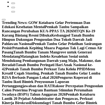
Trending News:
GOW Kotabaru Gelar Pertemuan Dan
Edukasi Kesehatan Mental
Pemkab Tanbu Sampaikan
Rancangan Perubahan KUA-PPAS TA 2026
MTQN Ke-19
Karang Bintang Resmi Dibuka
Kesbangpol Tanah Bumbu
Himpun Dukungan Pengusulan Dua Tokoh Daerah Jadi
Pahlawan Nasional
Pemkab Tanbu Gelar Pelatihan Sasirangan
Pesisir
Petambak Kepiting Muara Pagatan Tak Lagi Cemas Air
Pasang
Tanah Bumbu Tanam Mangrove untuk Generasi
Mendatang
Matangkan Indeks Kesalehan Sosial untuk
Mendukung Pembangunan Daerah yang Maju, Makmur, dan
Beradab
Tanah Bumbu Peringati Hari Anak Nasional ke-
42
Pemkab Tanah Bumbu Perkuat Tata Kelola PPID
Menu
Kreatif Cegah Stunting, Pemkab Tanah Bumbu Gelar Lomba
B2SA Berbasis Pangan Lokal 2026
Pengurus Koperasi di
Tanbu Ikuti Bimtek Penyusunan Laporan
Pertanggungjawaban dan RAT
Rakoor Percepatan Pengusulan
Calon Penerima Program Bantuan Stimulan Perumahan
Swadaya (BSPS) Tahun Anggaran 2026
Pemkab Kotabaru
Lantik 20 Pejabat Administrator dan Pengawas, Perkuat
Kinerja Birokrasi
Diskumdagri Tanah Bumbu Gelar Bimtek