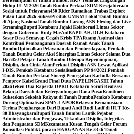
Berkelanjutan di Tanah Bumbu, KKN Tematik Lingkungan
Hidup ULM 2026
Tanah Bumbu Perkuat SDM Kesejahteraan
Sosial untuk Pelayanan
450 Rider Ramaikan Trabas Explore
Pulau Laut 2026 Sukses
Produk UMKM Lokal Tanah Bumbu
di Ajang Nasional
Tanah Bumbu Larang ASN Flexing dan Live
Streaming
Bupati Kotabaru Jajaki Kolaborasi Lintas Sektor
dengan Gubernur Rudy Mas’ud
BAPILAH, DLH Kotabaru
Sasar Desa Semayap Cegah Krisis TPA
Ruang Aspirasi dan
Kontribusi Pembangunan Daerah Ramah Anak Tanah
Bumbu
Optimalkan Pelayanan dan Pemberdayaan, Pemkab
Tanah Bumbu Gelar Aksi Sinergitas Lintas Sektor Selama Dua
Hari
450 Pelajar Tanah Bumbu Ditempa Kepemimpinan,
Disiplin, dan Cinta Alam
Perkuat Disiplin ASN Lewat Aplikasi
I-DIS, Pemkab Kotabaru Sosialisasikan PP 94/2021,
Pemkab
Tanah Bumbu Perkuat Sinergi Pencegahan Karhutla Bersama
Pemprov Kalsel
Grand Final Duta PAPELINGASIH Tahun
2026
Teken Dua Raperda DPRD Kotabaru Soroti Realisasi
Belanja Daerah dan Ketergantungan Dana Pusat
Komitmen
Sukseskan Sekolah Rakyat di Tanah Bumbu
Pemkab Kotabaru
Dorong Optimalisasi SP4N-LAPOR
Relawan Kemanusiaan
Terima Penghargaan Dari Bupati Andi Rudi Latif di HUT Ke-
80 Bhayangkara
Bupati Tanah Bumbu Lantik Pejabat
Administrator dan Pengawas, Tekankan Disiplin, Integritas
dan Penguatan SDM
Kecamatan Kusan Tengah Gelar Forum
Konsultasi Publik
Upacara HARGANAS Ke-33 di Tanah