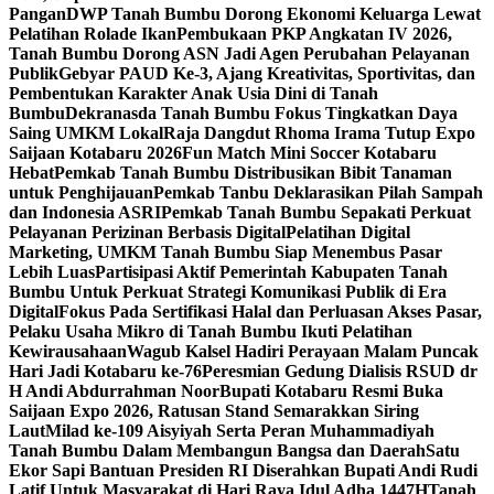
Pangan
DWP Tanah Bumbu Dorong Ekonomi Keluarga Lewat
Pelatihan Rolade Ikan
Pembukaan PKP Angkatan IV 2026,
Tanah Bumbu Dorong ASN Jadi Agen Perubahan Pelayanan
Publik
Gebyar PAUD Ke-3, Ajang Kreativitas, Sportivitas, dan
Pembentukan Karakter Anak Usia Dini di Tanah
Bumbu
Dekranasda Tanah Bumbu Fokus Tingkatkan Daya
Saing UMKM Lokal
Raja Dangdut Rhoma Irama Tutup Expo
Saijaan Kotabaru 2026
Fun Match Mini Soccer Kotabaru
Hebat
Pemkab Tanah Bumbu Distribusikan Bibit Tanaman
untuk Penghijauan
Pemkab Tanbu Deklarasikan Pilah Sampah
dan Indonesia ASRI
Pemkab Tanah Bumbu Sepakati Perkuat
Pelayanan Perizinan Berbasis Digital
Pelatihan Digital
Marketing, UMKM Tanah Bumbu Siap Menembus Pasar
Lebih Luas
Partisipasi Aktif Pemerintah Kabupaten Tanah
Bumbu Untuk Perkuat Strategi Komunikasi Publik di Era
Digital
Fokus Pada Sertifikasi Halal dan Perluasan Akses Pasar,
Pelaku Usaha Mikro di Tanah Bumbu Ikuti Pelatihan
Kewirausahaan
Wagub Kalsel Hadiri Perayaan Malam Puncak
Hari Jadi Kotabaru ke-76
Peresmian Gedung Dialisis RSUD dr
H Andi Abdurrahman Noor
Bupati Kotabaru Resmi Buka
Saijaan Expo 2026, Ratusan Stand Semarakkan Siring
Laut
Milad ke-109 Aisyiyah Serta Peran Muhammadiyah
Tanah Bumbu Dalam Membangun Bangsa dan Daerah
Satu
Ekor Sapi Bantuan Presiden RI Diserahkan Bupati Andi Rudi
Latif Untuk Masyarakat di Hari Raya Idul Adha 1447H
Tanah