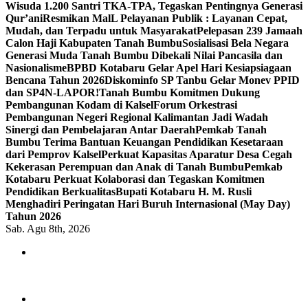
Wisuda 1.200 Santri TKA-TPA, Tegaskan Pentingnya Generasi
Qur’ani
Resmikan MalL Pelayanan Publik : Layanan Cepat,
Mudah, dan Terpadu untuk Masyarakat
Pelepasan 239 Jamaah
Calon Haji Kabupaten Tanah Bumbu
Sosialisasi Bela Negara
Generasi Muda Tanah Bumbu Dibekali Nilai Pancasila dan
Nasionalisme
BPBD Kotabaru Gelar Apel Hari Kesiapsiagaan
Bencana Tahun 2026
Diskominfo SP Tanbu Gelar Monev PPID
dan SP4N-LAPOR!
Tanah Bumbu Komitmen Dukung
Pembangunan Kodam di Kalsel
Forum Orkestrasi
Pembangunan Negeri Regional Kalimantan Jadi Wadah
Sinergi dan Pembelajaran Antar Daerah
Pemkab Tanah
Bumbu Terima Bantuan Keuangan Pendidikan Kesetaraan
dari Pemprov Kalsel
Perkuat Kapasitas Aparatur Desa Cegah
Kekerasan Perempuan dan Anak di Tanah Bumbu
Pemkab
Kotabaru Perkuat Kolaborasi dan Tegaskan Komitmen
Pendidikan Berkualitas
Bupati Kotabaru H. M. Rusli
Menghadiri Peringatan Hari Buruh Internasional (May Day)
Tahun 2026
Sab. Agu 8th, 2026