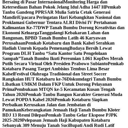
Bersaing di Pasar Internasional
Monitoring Harga dan
Ketersediaan Bahan Pokok Jelang Idul Adha 1447 H
Pemkab
Tanbu Gandeng PPRSAR Mulia Satria Cetak Generasi
Mandiri
Upacara Peringatan Hari Kebangkitan Nasional dan
Proklamasi Gubernur Tentara ALRI Divisi IV Pertahanan
Kalimantan Ke-77
DWP Tanah Bumbu Dorong Kreativitas dan
Ekonomi Keluarga
Tanggulangi Kebakaran Lahan dan
Bangunan, BPBD Tanah Bumbu Latih 46 Karyawan
Perusahaan
Pemkab Kotabaru dan Bank Kalsel Serahkan
Hadiah Umroh Kepada Pemenang
Budaya Bersih Lewat
Program DLH Tanbu “Satu Kantor Satu Pengelolaan
Sampah”
Tanah Bumbu Ikuti Peresmian 1.061 KopDes Merah
Putih Secara Virtual Oleh Presiden Prabowo Subianto
Pemkab
Kotabaru Pasang Target Ambisius Tembus Lima Besar
Kalsel
Festival Olahraga Tradisional dan Street Soccer
Rangkaian HUT Kotabaru ke-76
Diskumdagri Tanah Bumbu
Libatkan UMKM Dalam FKP Untuk Dorong Pelayanan
Prima
Pembukaan MTQN ke-5 Kecamatan Kusan Tengah
Tahun 2026
Pemkab Tanbu Bangun Karakter Generasi Muda
Lewat POPDA Kalsel 2026
Pemkab Kotabaru Siapkan
Perbaikan Kerusakan Jalan dan Jembatan di
Pamukan
Keberangkatan Jemaah Haji Tanah Bumbu Kloter
BDJ 13 Resmi Dilepas
Pemkab Tanbu Gelar Ekspose PJPK
2025-2029
Pelepasan Jemaah Haji Kabupaten Kotabaru
Sebanyak 309 Menuju Tanah Suci
Bupati Andi Rudi Latif