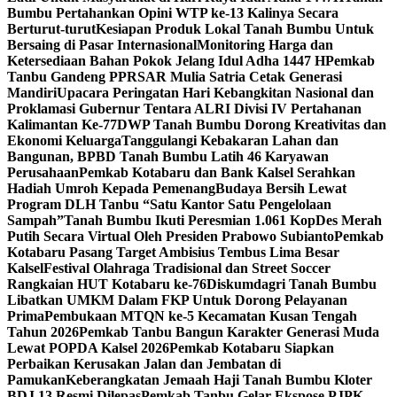
Bumbu Pertahankan Opini WTP ke-13 Kalinya Secara
Berturut-turut
Kesiapan Produk Lokal Tanah Bumbu Untuk
Bersaing di Pasar Internasional
Monitoring Harga dan
Ketersediaan Bahan Pokok Jelang Idul Adha 1447 H
Pemkab
Tanbu Gandeng PPRSAR Mulia Satria Cetak Generasi
Mandiri
Upacara Peringatan Hari Kebangkitan Nasional dan
Proklamasi Gubernur Tentara ALRI Divisi IV Pertahanan
Kalimantan Ke-77
DWP Tanah Bumbu Dorong Kreativitas dan
Ekonomi Keluarga
Tanggulangi Kebakaran Lahan dan
Bangunan, BPBD Tanah Bumbu Latih 46 Karyawan
Perusahaan
Pemkab Kotabaru dan Bank Kalsel Serahkan
Hadiah Umroh Kepada Pemenang
Budaya Bersih Lewat
Program DLH Tanbu “Satu Kantor Satu Pengelolaan
Sampah”
Tanah Bumbu Ikuti Peresmian 1.061 KopDes Merah
Putih Secara Virtual Oleh Presiden Prabowo Subianto
Pemkab
Kotabaru Pasang Target Ambisius Tembus Lima Besar
Kalsel
Festival Olahraga Tradisional dan Street Soccer
Rangkaian HUT Kotabaru ke-76
Diskumdagri Tanah Bumbu
Libatkan UMKM Dalam FKP Untuk Dorong Pelayanan
Prima
Pembukaan MTQN ke-5 Kecamatan Kusan Tengah
Tahun 2026
Pemkab Tanbu Bangun Karakter Generasi Muda
Lewat POPDA Kalsel 2026
Pemkab Kotabaru Siapkan
Perbaikan Kerusakan Jalan dan Jembatan di
Pamukan
Keberangkatan Jemaah Haji Tanah Bumbu Kloter
BDJ 13 Resmi Dilepas
Pemkab Tanbu Gelar Ekspose PJPK