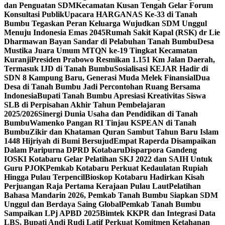
dan Penguatan SDM
Kecamatan Kusan Tengah Gelar Forum
Konsultasi Publik
Upacara HARGANAS Ke-33 di Tanah
Bumbu Tegaskan Peran Keluarga Wujudkan SDM Unggul
Menuju Indonesia Emas 2045
Rumah Sakit Kapal (RSK) dr Lie
Dharmawan Bayan Sandar di Pelabuhan Tanah Bumbu
Desa
Mustika Juara Umum MTQN ke-19 Tingkat Kecamatan
Kuranji
Presiden Prabowo Resmikan 1.151 Km Jalan Daerah,
Termasuk IJD di Tanah Bumbu
Sosialisasi KEJAR Hadir di
SDN 8 Kampung Baru, Generasi Muda Melek Finansial
Dua
Desa di Tanah Bumbu Jadi Percontohan Ruang Bersama
Indonesia
Bupati Tanah Bumbu Apresiasi Kreativitas Siswa
SLB di Perpisahan Akhir Tahun Pembelajaran
2025/2026
Sinergi Dunia Usaha dan Pendidikan di Tanah
Bumbu
Wamenko Pangan RI Tinjau KSPEAN di Tanah
Bumbu
Zikir dan Khataman Quran Sambut Tahun Baru Islam
1448 Hijriyah di Bumi Bersujud
Empat Raperda Disampaikan
Dalam Paripurna DPRD Kotabaru
Disparpora Gandeng
IOSKI Kotabaru Gelar Pelatihan SKJ 2022 dan SAIH Untuk
Guru PJOK
Pemkab Kotabaru Perkuat Kedaulatan Rupiah
Hingga Pulau Terpencil
Bioskop Kotabaru Hadirkan Kisah
Perjuangan Raja Pertama Kerajaan Pulau Laut
Pelatihan
Bahasa Mandarin 2026, Pemkab Tanah Bumbu Siapkan SDM
Unggul dan Berdaya Saing Global
Pemkab Tanah Bumbu
Sampaikan LPj APBD 2025
Bimtek KKPR dan Integrasi Data
LBS, Bupati Andi Rudi Latif Perkuat Komitmen Ketahanan