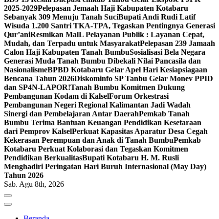
2025-2029
Pelepasan Jemaah Haji Kabupaten Kotabaru
Sebanyak 309 Menuju Tanah Suci
Bupati Andi Rudi Latif
Wisuda 1.200 Santri TKA-TPA, Tegaskan Pentingnya Generasi
Qur’ani
Resmikan MalL Pelayanan Publik : Layanan Cepat,
Mudah, dan Terpadu untuk Masyarakat
Pelepasan 239 Jamaah
Calon Haji Kabupaten Tanah Bumbu
Sosialisasi Bela Negara
Generasi Muda Tanah Bumbu Dibekali Nilai Pancasila dan
Nasionalisme
BPBD Kotabaru Gelar Apel Hari Kesiapsiagaan
Bencana Tahun 2026
Diskominfo SP Tanbu Gelar Monev PPID
dan SP4N-LAPOR!
Tanah Bumbu Komitmen Dukung
Pembangunan Kodam di Kalsel
Forum Orkestrasi
Pembangunan Negeri Regional Kalimantan Jadi Wadah
Sinergi dan Pembelajaran Antar Daerah
Pemkab Tanah
Bumbu Terima Bantuan Keuangan Pendidikan Kesetaraan
dari Pemprov Kalsel
Perkuat Kapasitas Aparatur Desa Cegah
Kekerasan Perempuan dan Anak di Tanah Bumbu
Pemkab
Kotabaru Perkuat Kolaborasi dan Tegaskan Komitmen
Pendidikan Berkualitas
Bupati Kotabaru H. M. Rusli
Menghadiri Peringatan Hari Buruh Internasional (May Day)
Tahun 2026
Sab. Agu 8th, 2026
Beranda