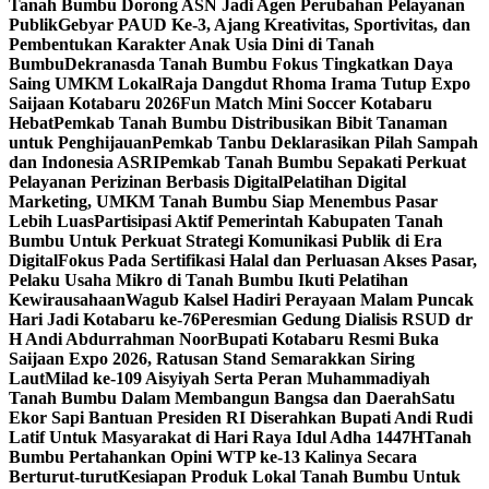
Tanah Bumbu Dorong ASN Jadi Agen Perubahan Pelayanan
Publik
Gebyar PAUD Ke-3, Ajang Kreativitas, Sportivitas, dan
Pembentukan Karakter Anak Usia Dini di Tanah
Bumbu
Dekranasda Tanah Bumbu Fokus Tingkatkan Daya
Saing UMKM Lokal
Raja Dangdut Rhoma Irama Tutup Expo
Saijaan Kotabaru 2026
Fun Match Mini Soccer Kotabaru
Hebat
Pemkab Tanah Bumbu Distribusikan Bibit Tanaman
untuk Penghijauan
Pemkab Tanbu Deklarasikan Pilah Sampah
dan Indonesia ASRI
Pemkab Tanah Bumbu Sepakati Perkuat
Pelayanan Perizinan Berbasis Digital
Pelatihan Digital
Marketing, UMKM Tanah Bumbu Siap Menembus Pasar
Lebih Luas
Partisipasi Aktif Pemerintah Kabupaten Tanah
Bumbu Untuk Perkuat Strategi Komunikasi Publik di Era
Digital
Fokus Pada Sertifikasi Halal dan Perluasan Akses Pasar,
Pelaku Usaha Mikro di Tanah Bumbu Ikuti Pelatihan
Kewirausahaan
Wagub Kalsel Hadiri Perayaan Malam Puncak
Hari Jadi Kotabaru ke-76
Peresmian Gedung Dialisis RSUD dr
H Andi Abdurrahman Noor
Bupati Kotabaru Resmi Buka
Saijaan Expo 2026, Ratusan Stand Semarakkan Siring
Laut
Milad ke-109 Aisyiyah Serta Peran Muhammadiyah
Tanah Bumbu Dalam Membangun Bangsa dan Daerah
Satu
Ekor Sapi Bantuan Presiden RI Diserahkan Bupati Andi Rudi
Latif Untuk Masyarakat di Hari Raya Idul Adha 1447H
Tanah
Bumbu Pertahankan Opini WTP ke-13 Kalinya Secara
Berturut-turut
Kesiapan Produk Lokal Tanah Bumbu Untuk