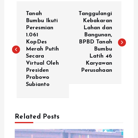
N
Tanah
Tanggulangi
a
Bumbu Ikuti
Kebakaran
Peresmian
Lahan dan
1.061
Bangunan,
v
KopDes
BPBD Tanah
Merah Putih
Bumbu
i
Secara
Latih 46
Virtual Oleh
Karyawan
g
Presiden
Perusahaan
Prabowo
a
Subianto
s
i
Related Posts
p