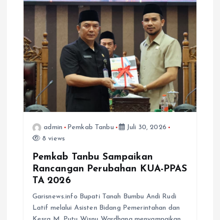
o
s
admin
Pemkab Tanbu
Juli 30, 2026
8 views
Pemkab Tanbu Sampaikan
Rancangan Perubahan KUA-PPAS
TA 2026
Garisnews.info Bupati Tanah Bumbu Andi Rudi
Latif melalui Asisten Bidang Pemerintahan dan
Kesra M. Putu Wisnu Wardhana menyampaikan