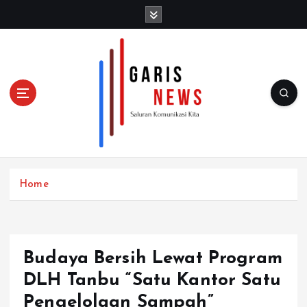
S
k
i
p
t
o
c
o
n
t
e
n
Home
t
Budaya Bersih Lewat Program
DLH Tanbu “Satu Kantor Satu
Pengelolaan Sampah”