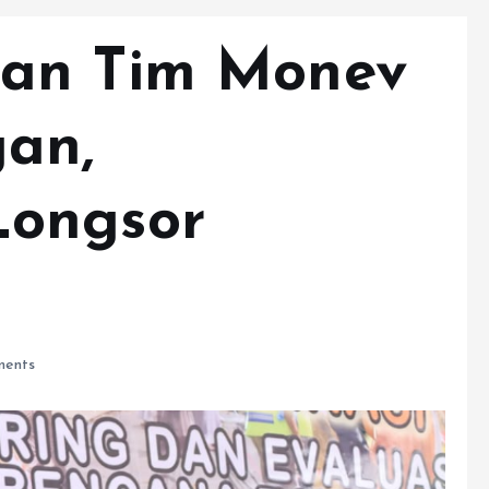
an Tim Monev
an,
ongsor
ents