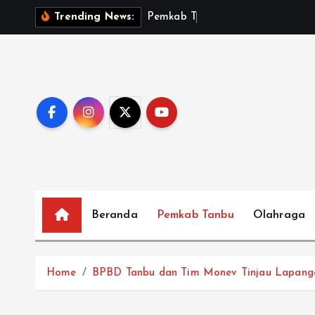
S
P
e
m
k
a
b
T
a
n
b
u
S
a
m
Trending News:
k
i
p
t
o
c
o
n
t
e
Beranda
Pemkab Tanbu
Olahraga
n
t
Home
BPBD Tanbu dan Tim Monev Tinjau Lapang