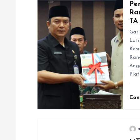
Pe
s
Ra
TA
i
Gari
p
Lati
Kes
o
Ran
Angg
s
Pla
Con
a