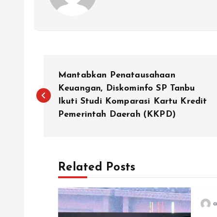
N
Mantabkan Penatausahaan
a
Keuangan, Diskominfo SP Tanbu
Ikuti Studi Komparasi Kartu Kredit
Pemerintah Daerah (KKPD)
v
i
Related Posts
g
a
a