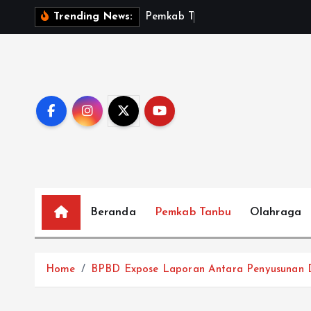
S
P
e
m
k
a
b
T
a
n
b
u
S
a
Trending News:
k
i
p
t
o
c
o
n
t
e
Beranda
Pemkab Tanbu
Olahraga
n
t
Home
BPBD Expose Laporan Antara Penyusunan