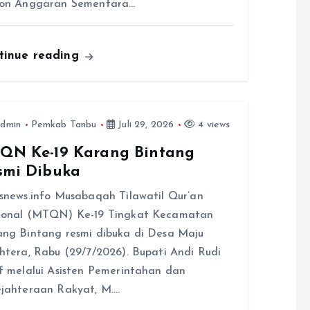
fon Anggaran Sementara…
tinue reading
dmin
Pemkab Tanbu
Juli 29, 2026
4 views
QN Ke-19 Karang Bintang
smi Dibuka
snews.info Musabaqah Tilawatil Qur’an
ional (MTQN) Ke-19 Tingkat Kecamatan
ng Bintang resmi dibuka di Desa Maju
htera, Rabu (29/7/2026). Bupati Andi Rudi
f melalui Asisten Pemerintahan dan
jahteraan Rakyat, M.…