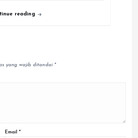
tinue reading
as yang wajib ditandai
*
Email
*