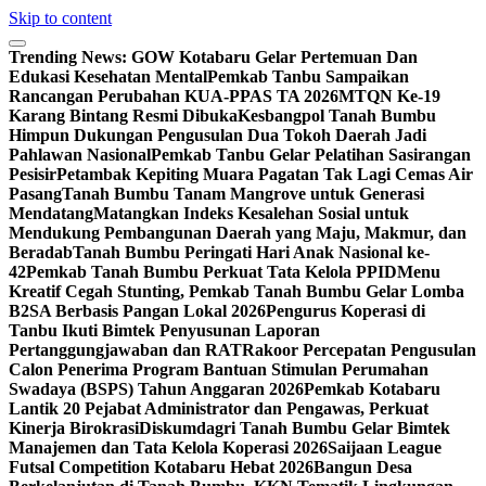
Skip to content
Trending News:
GOW Kotabaru Gelar Pertemuan Dan
Edukasi Kesehatan Mental
Pemkab Tanbu Sampaikan
Rancangan Perubahan KUA-PPAS TA 2026
MTQN Ke-19
Karang Bintang Resmi Dibuka
Kesbangpol Tanah Bumbu
Himpun Dukungan Pengusulan Dua Tokoh Daerah Jadi
Pahlawan Nasional
Pemkab Tanbu Gelar Pelatihan Sasirangan
Pesisir
Petambak Kepiting Muara Pagatan Tak Lagi Cemas Air
Pasang
Tanah Bumbu Tanam Mangrove untuk Generasi
Mendatang
Matangkan Indeks Kesalehan Sosial untuk
Mendukung Pembangunan Daerah yang Maju, Makmur, dan
Beradab
Tanah Bumbu Peringati Hari Anak Nasional ke-
42
Pemkab Tanah Bumbu Perkuat Tata Kelola PPID
Menu
Kreatif Cegah Stunting, Pemkab Tanah Bumbu Gelar Lomba
B2SA Berbasis Pangan Lokal 2026
Pengurus Koperasi di
Tanbu Ikuti Bimtek Penyusunan Laporan
Pertanggungjawaban dan RAT
Rakoor Percepatan Pengusulan
Calon Penerima Program Bantuan Stimulan Perumahan
Swadaya (BSPS) Tahun Anggaran 2026
Pemkab Kotabaru
Lantik 20 Pejabat Administrator dan Pengawas, Perkuat
Kinerja Birokrasi
Diskumdagri Tanah Bumbu Gelar Bimtek
Manajemen dan Tata Kelola Koperasi 2026
Saijaan League
Futsal Competition Kotabaru Hebat 2026
Bangun Desa