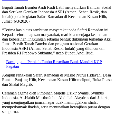
Bupati Tanah Bumbu Andi Rudi Latif menyalurkan Bantuan Sosial
dan Serukan Gerakan Indonesia ASRI (Aman, Sehat, Resik, dan
Indah) pada kegiatan Safari Ramadan di Kecamatan Kusan Hilir,
Jumat (6/3/2026).
“Terima kasih atas sambutan masyarakat pada Safari Ramadan ini.
Kepada seluruh lapisan masyarakat, mari kita menjaga keamanan
dan kebersihan lingkungan sebagai bentuk dukungan terhadap Aksi
Jumat Bersih Tanah Bumbu dan program nasional Gerakan
Indonesia ASRI (Aman, Sehat, Resik, Indah) yang diluncurkan
Presiden RI Prabowo Subianto,” ucap Bupati Andi Rudi.
Baca juga ..
Pemkab Tanbu Resmikan Bank Mandiri KCP
Pagatan
Adapun rangkaian Safari Ramadan di Masjid Nurul Hidayah, Desa
Rantau Panjang Hilir, Kecamatan Kusan Hilir meliputi, Buka Puasa
dan Shalat Magrib.
Ceramah agama oleh Pimpinan Majelis Dzikir Syamsi Syumus
Indonesia, Al-Habib Musthofa bin Abdullah Alaydrus dari Jakarta,
yang mengingatkan jamaah agar tidak meninggalkan shalat,
memperbanyak ibadah, serta menunaikan kewajiban puasa dengan
sempurna.