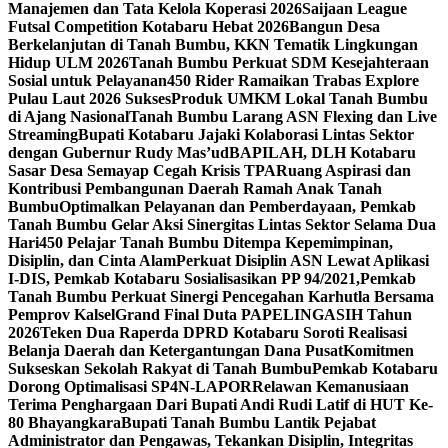
Manajemen dan Tata Kelola Koperasi 2026
Saijaan League
Futsal Competition Kotabaru Hebat 2026
Bangun Desa
Berkelanjutan di Tanah Bumbu, KKN Tematik Lingkungan
Hidup ULM 2026
Tanah Bumbu Perkuat SDM Kesejahteraan
Sosial untuk Pelayanan
450 Rider Ramaikan Trabas Explore
Pulau Laut 2026 Sukses
Produk UMKM Lokal Tanah Bumbu
di Ajang Nasional
Tanah Bumbu Larang ASN Flexing dan Live
Streaming
Bupati Kotabaru Jajaki Kolaborasi Lintas Sektor
dengan Gubernur Rudy Mas’ud
BAPILAH, DLH Kotabaru
Sasar Desa Semayap Cegah Krisis TPA
Ruang Aspirasi dan
Kontribusi Pembangunan Daerah Ramah Anak Tanah
Bumbu
Optimalkan Pelayanan dan Pemberdayaan, Pemkab
Tanah Bumbu Gelar Aksi Sinergitas Lintas Sektor Selama Dua
Hari
450 Pelajar Tanah Bumbu Ditempa Kepemimpinan,
Disiplin, dan Cinta Alam
Perkuat Disiplin ASN Lewat Aplikasi
I-DIS, Pemkab Kotabaru Sosialisasikan PP 94/2021,
Pemkab
Tanah Bumbu Perkuat Sinergi Pencegahan Karhutla Bersama
Pemprov Kalsel
Grand Final Duta PAPELINGASIH Tahun
2026
Teken Dua Raperda DPRD Kotabaru Soroti Realisasi
Belanja Daerah dan Ketergantungan Dana Pusat
Komitmen
Sukseskan Sekolah Rakyat di Tanah Bumbu
Pemkab Kotabaru
Dorong Optimalisasi SP4N-LAPOR
Relawan Kemanusiaan
Terima Penghargaan Dari Bupati Andi Rudi Latif di HUT Ke-
80 Bhayangkara
Bupati Tanah Bumbu Lantik Pejabat
Administrator dan Pengawas, Tekankan Disiplin, Integritas