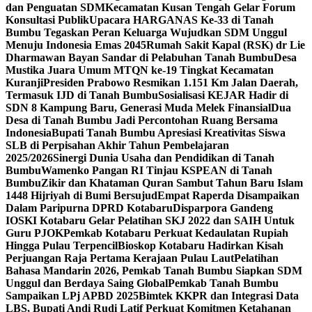
dan Penguatan SDM
Kecamatan Kusan Tengah Gelar Forum
Konsultasi Publik
Upacara HARGANAS Ke-33 di Tanah
Bumbu Tegaskan Peran Keluarga Wujudkan SDM Unggul
Menuju Indonesia Emas 2045
Rumah Sakit Kapal (RSK) dr Lie
Dharmawan Bayan Sandar di Pelabuhan Tanah Bumbu
Desa
Mustika Juara Umum MTQN ke-19 Tingkat Kecamatan
Kuranji
Presiden Prabowo Resmikan 1.151 Km Jalan Daerah,
Termasuk IJD di Tanah Bumbu
Sosialisasi KEJAR Hadir di
SDN 8 Kampung Baru, Generasi Muda Melek Finansial
Dua
Desa di Tanah Bumbu Jadi Percontohan Ruang Bersama
Indonesia
Bupati Tanah Bumbu Apresiasi Kreativitas Siswa
SLB di Perpisahan Akhir Tahun Pembelajaran
2025/2026
Sinergi Dunia Usaha dan Pendidikan di Tanah
Bumbu
Wamenko Pangan RI Tinjau KSPEAN di Tanah
Bumbu
Zikir dan Khataman Quran Sambut Tahun Baru Islam
1448 Hijriyah di Bumi Bersujud
Empat Raperda Disampaikan
Dalam Paripurna DPRD Kotabaru
Disparpora Gandeng
IOSKI Kotabaru Gelar Pelatihan SKJ 2022 dan SAIH Untuk
Guru PJOK
Pemkab Kotabaru Perkuat Kedaulatan Rupiah
Hingga Pulau Terpencil
Bioskop Kotabaru Hadirkan Kisah
Perjuangan Raja Pertama Kerajaan Pulau Laut
Pelatihan
Bahasa Mandarin 2026, Pemkab Tanah Bumbu Siapkan SDM
Unggul dan Berdaya Saing Global
Pemkab Tanah Bumbu
Sampaikan LPj APBD 2025
Bimtek KKPR dan Integrasi Data
LBS, Bupati Andi Rudi Latif Perkuat Komitmen Ketahanan