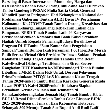
Bersaing di Pasar Internasional
Monitoring Harga dan
Ketersediaan Bahan Pokok Jelang Idul Adha 1447 H
Pemkab
Tanbu Gandeng PPRSAR Mulia Satria Cetak Generasi
Mandiri
Upacara Peringatan Hari Kebangkitan Nasional dan
Proklamasi Gubernur Tentara ALRI Divisi IV Pertahanan
Kalimantan Ke-77
DWP Tanah Bumbu Dorong Kreativitas dan
Ekonomi Keluarga
Tanggulangi Kebakaran Lahan dan
Bangunan, BPBD Tanah Bumbu Latih 46 Karyawan
Perusahaan
Pemkab Kotabaru dan Bank Kalsel Serahkan
Hadiah Umroh Kepada Pemenang
Budaya Bersih Lewat
Program DLH Tanbu “Satu Kantor Satu Pengelolaan
Sampah”
Tanah Bumbu Ikuti Peresmian 1.061 KopDes Merah
Putih Secara Virtual Oleh Presiden Prabowo Subianto
Pemkab
Kotabaru Pasang Target Ambisius Tembus Lima Besar
Kalsel
Festival Olahraga Tradisional dan Street Soccer
Rangkaian HUT Kotabaru ke-76
Diskumdagri Tanah Bumbu
Libatkan UMKM Dalam FKP Untuk Dorong Pelayanan
Prima
Pembukaan MTQN ke-5 Kecamatan Kusan Tengah
Tahun 2026
Pemkab Tanbu Bangun Karakter Generasi Muda
Lewat POPDA Kalsel 2026
Pemkab Kotabaru Siapkan
Perbaikan Kerusakan Jalan dan Jembatan di
Pamukan
Keberangkatan Jemaah Haji Tanah Bumbu Kloter
BDJ 13 Resmi Dilepas
Pemkab Tanbu Gelar Ekspose PJPK
2025-2029
Pelepasan Jemaah Haji Kabupaten Kotabaru
Sebanyak 309 Menuju Tanah Suci
Bupati Andi Rudi Latif