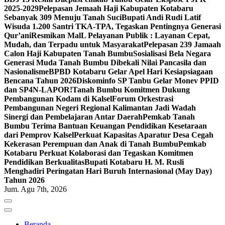
2025-2029
Pelepasan Jemaah Haji Kabupaten Kotabaru
Sebanyak 309 Menuju Tanah Suci
Bupati Andi Rudi Latif
Wisuda 1.200 Santri TKA-TPA, Tegaskan Pentingnya Generasi
Qur’ani
Resmikan MalL Pelayanan Publik : Layanan Cepat,
Mudah, dan Terpadu untuk Masyarakat
Pelepasan 239 Jamaah
Calon Haji Kabupaten Tanah Bumbu
Sosialisasi Bela Negara
Generasi Muda Tanah Bumbu Dibekali Nilai Pancasila dan
Nasionalisme
BPBD Kotabaru Gelar Apel Hari Kesiapsiagaan
Bencana Tahun 2026
Diskominfo SP Tanbu Gelar Monev PPID
dan SP4N-LAPOR!
Tanah Bumbu Komitmen Dukung
Pembangunan Kodam di Kalsel
Forum Orkestrasi
Pembangunan Negeri Regional Kalimantan Jadi Wadah
Sinergi dan Pembelajaran Antar Daerah
Pemkab Tanah
Bumbu Terima Bantuan Keuangan Pendidikan Kesetaraan
dari Pemprov Kalsel
Perkuat Kapasitas Aparatur Desa Cegah
Kekerasan Perempuan dan Anak di Tanah Bumbu
Pemkab
Kotabaru Perkuat Kolaborasi dan Tegaskan Komitmen
Pendidikan Berkualitas
Bupati Kotabaru H. M. Rusli
Menghadiri Peringatan Hari Buruh Internasional (May Day)
Tahun 2026
Jum. Agu 7th, 2026
Beranda