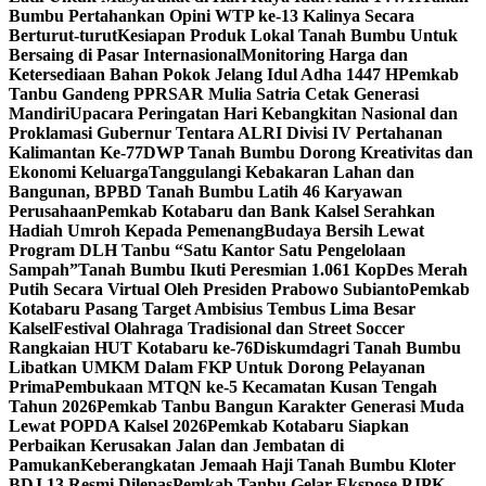
Bumbu Pertahankan Opini WTP ke-13 Kalinya Secara
Berturut-turut
Kesiapan Produk Lokal Tanah Bumbu Untuk
Bersaing di Pasar Internasional
Monitoring Harga dan
Ketersediaan Bahan Pokok Jelang Idul Adha 1447 H
Pemkab
Tanbu Gandeng PPRSAR Mulia Satria Cetak Generasi
Mandiri
Upacara Peringatan Hari Kebangkitan Nasional dan
Proklamasi Gubernur Tentara ALRI Divisi IV Pertahanan
Kalimantan Ke-77
DWP Tanah Bumbu Dorong Kreativitas dan
Ekonomi Keluarga
Tanggulangi Kebakaran Lahan dan
Bangunan, BPBD Tanah Bumbu Latih 46 Karyawan
Perusahaan
Pemkab Kotabaru dan Bank Kalsel Serahkan
Hadiah Umroh Kepada Pemenang
Budaya Bersih Lewat
Program DLH Tanbu “Satu Kantor Satu Pengelolaan
Sampah”
Tanah Bumbu Ikuti Peresmian 1.061 KopDes Merah
Putih Secara Virtual Oleh Presiden Prabowo Subianto
Pemkab
Kotabaru Pasang Target Ambisius Tembus Lima Besar
Kalsel
Festival Olahraga Tradisional dan Street Soccer
Rangkaian HUT Kotabaru ke-76
Diskumdagri Tanah Bumbu
Libatkan UMKM Dalam FKP Untuk Dorong Pelayanan
Prima
Pembukaan MTQN ke-5 Kecamatan Kusan Tengah
Tahun 2026
Pemkab Tanbu Bangun Karakter Generasi Muda
Lewat POPDA Kalsel 2026
Pemkab Kotabaru Siapkan
Perbaikan Kerusakan Jalan dan Jembatan di
Pamukan
Keberangkatan Jemaah Haji Tanah Bumbu Kloter
BDJ 13 Resmi Dilepas
Pemkab Tanbu Gelar Ekspose PJPK