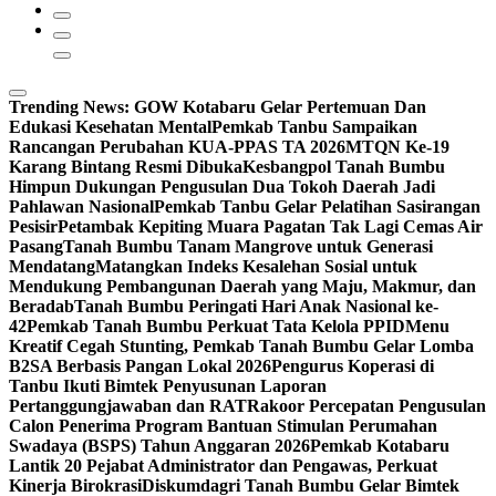
Trending News:
GOW Kotabaru Gelar Pertemuan Dan
Edukasi Kesehatan Mental
Pemkab Tanbu Sampaikan
Rancangan Perubahan KUA-PPAS TA 2026
MTQN Ke-19
Karang Bintang Resmi Dibuka
Kesbangpol Tanah Bumbu
Himpun Dukungan Pengusulan Dua Tokoh Daerah Jadi
Pahlawan Nasional
Pemkab Tanbu Gelar Pelatihan Sasirangan
Pesisir
Petambak Kepiting Muara Pagatan Tak Lagi Cemas Air
Pasang
Tanah Bumbu Tanam Mangrove untuk Generasi
Mendatang
Matangkan Indeks Kesalehan Sosial untuk
Mendukung Pembangunan Daerah yang Maju, Makmur, dan
Beradab
Tanah Bumbu Peringati Hari Anak Nasional ke-
42
Pemkab Tanah Bumbu Perkuat Tata Kelola PPID
Menu
Kreatif Cegah Stunting, Pemkab Tanah Bumbu Gelar Lomba
B2SA Berbasis Pangan Lokal 2026
Pengurus Koperasi di
Tanbu Ikuti Bimtek Penyusunan Laporan
Pertanggungjawaban dan RAT
Rakoor Percepatan Pengusulan
Calon Penerima Program Bantuan Stimulan Perumahan
Swadaya (BSPS) Tahun Anggaran 2026
Pemkab Kotabaru
Lantik 20 Pejabat Administrator dan Pengawas, Perkuat
Kinerja Birokrasi
Diskumdagri Tanah Bumbu Gelar Bimtek