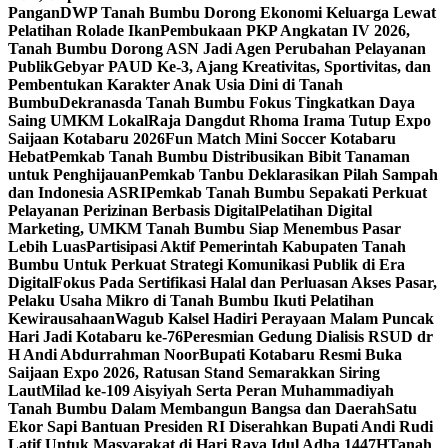
Pangan
DWP Tanah Bumbu Dorong Ekonomi Keluarga Lewat
Pelatihan Rolade Ikan
Pembukaan PKP Angkatan IV 2026,
Tanah Bumbu Dorong ASN Jadi Agen Perubahan Pelayanan
Publik
Gebyar PAUD Ke-3, Ajang Kreativitas, Sportivitas, dan
Pembentukan Karakter Anak Usia Dini di Tanah
Bumbu
Dekranasda Tanah Bumbu Fokus Tingkatkan Daya
Saing UMKM Lokal
Raja Dangdut Rhoma Irama Tutup Expo
Saijaan Kotabaru 2026
Fun Match Mini Soccer Kotabaru
Hebat
Pemkab Tanah Bumbu Distribusikan Bibit Tanaman
untuk Penghijauan
Pemkab Tanbu Deklarasikan Pilah Sampah
dan Indonesia ASRI
Pemkab Tanah Bumbu Sepakati Perkuat
Pelayanan Perizinan Berbasis Digital
Pelatihan Digital
Marketing, UMKM Tanah Bumbu Siap Menembus Pasar
Lebih Luas
Partisipasi Aktif Pemerintah Kabupaten Tanah
Bumbu Untuk Perkuat Strategi Komunikasi Publik di Era
Digital
Fokus Pada Sertifikasi Halal dan Perluasan Akses Pasar,
Pelaku Usaha Mikro di Tanah Bumbu Ikuti Pelatihan
Kewirausahaan
Wagub Kalsel Hadiri Perayaan Malam Puncak
Hari Jadi Kotabaru ke-76
Peresmian Gedung Dialisis RSUD dr
H Andi Abdurrahman Noor
Bupati Kotabaru Resmi Buka
Saijaan Expo 2026, Ratusan Stand Semarakkan Siring
Laut
Milad ke-109 Aisyiyah Serta Peran Muhammadiyah
Tanah Bumbu Dalam Membangun Bangsa dan Daerah
Satu
Ekor Sapi Bantuan Presiden RI Diserahkan Bupati Andi Rudi
Latif Untuk Masyarakat di Hari Raya Idul Adha 1447H
Tanah