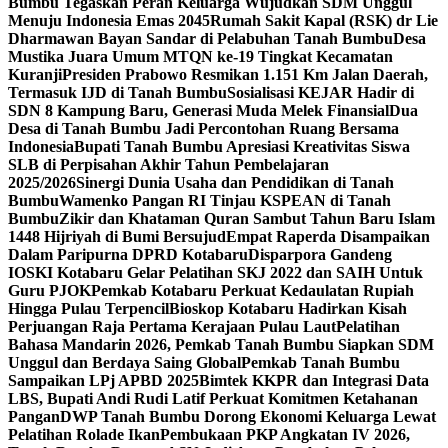
Bumbu Tegaskan Peran Keluarga Wujudkan SDM Unggul
Menuju Indonesia Emas 2045
Rumah Sakit Kapal (RSK) dr Lie
Dharmawan Bayan Sandar di Pelabuhan Tanah Bumbu
Desa
Mustika Juara Umum MTQN ke-19 Tingkat Kecamatan
Kuranji
Presiden Prabowo Resmikan 1.151 Km Jalan Daerah,
Termasuk IJD di Tanah Bumbu
Sosialisasi KEJAR Hadir di
SDN 8 Kampung Baru, Generasi Muda Melek Finansial
Dua
Desa di Tanah Bumbu Jadi Percontohan Ruang Bersama
Indonesia
Bupati Tanah Bumbu Apresiasi Kreativitas Siswa
SLB di Perpisahan Akhir Tahun Pembelajaran
2025/2026
Sinergi Dunia Usaha dan Pendidikan di Tanah
Bumbu
Wamenko Pangan RI Tinjau KSPEAN di Tanah
Bumbu
Zikir dan Khataman Quran Sambut Tahun Baru Islam
1448 Hijriyah di Bumi Bersujud
Empat Raperda Disampaikan
Dalam Paripurna DPRD Kotabaru
Disparpora Gandeng
IOSKI Kotabaru Gelar Pelatihan SKJ 2022 dan SAIH Untuk
Guru PJOK
Pemkab Kotabaru Perkuat Kedaulatan Rupiah
Hingga Pulau Terpencil
Bioskop Kotabaru Hadirkan Kisah
Perjuangan Raja Pertama Kerajaan Pulau Laut
Pelatihan
Bahasa Mandarin 2026, Pemkab Tanah Bumbu Siapkan SDM
Unggul dan Berdaya Saing Global
Pemkab Tanah Bumbu
Sampaikan LPj APBD 2025
Bimtek KKPR dan Integrasi Data
LBS, Bupati Andi Rudi Latif Perkuat Komitmen Ketahanan
Pangan
DWP Tanah Bumbu Dorong Ekonomi Keluarga Lewat
Pelatihan Rolade Ikan
Pembukaan PKP Angkatan IV 2026,