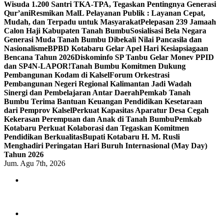
Wisuda 1.200 Santri TKA-TPA, Tegaskan Pentingnya Generasi
Qur’ani
Resmikan MalL Pelayanan Publik : Layanan Cepat,
Mudah, dan Terpadu untuk Masyarakat
Pelepasan 239 Jamaah
Calon Haji Kabupaten Tanah Bumbu
Sosialisasi Bela Negara
Generasi Muda Tanah Bumbu Dibekali Nilai Pancasila dan
Nasionalisme
BPBD Kotabaru Gelar Apel Hari Kesiapsiagaan
Bencana Tahun 2026
Diskominfo SP Tanbu Gelar Monev PPID
dan SP4N-LAPOR!
Tanah Bumbu Komitmen Dukung
Pembangunan Kodam di Kalsel
Forum Orkestrasi
Pembangunan Negeri Regional Kalimantan Jadi Wadah
Sinergi dan Pembelajaran Antar Daerah
Pemkab Tanah
Bumbu Terima Bantuan Keuangan Pendidikan Kesetaraan
dari Pemprov Kalsel
Perkuat Kapasitas Aparatur Desa Cegah
Kekerasan Perempuan dan Anak di Tanah Bumbu
Pemkab
Kotabaru Perkuat Kolaborasi dan Tegaskan Komitmen
Pendidikan Berkualitas
Bupati Kotabaru H. M. Rusli
Menghadiri Peringatan Hari Buruh Internasional (May Day)
Tahun 2026
Jum. Agu 7th, 2026