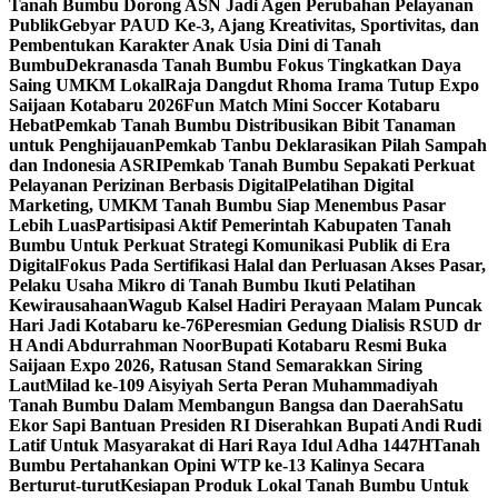
Tanah Bumbu Dorong ASN Jadi Agen Perubahan Pelayanan
Publik
Gebyar PAUD Ke-3, Ajang Kreativitas, Sportivitas, dan
Pembentukan Karakter Anak Usia Dini di Tanah
Bumbu
Dekranasda Tanah Bumbu Fokus Tingkatkan Daya
Saing UMKM Lokal
Raja Dangdut Rhoma Irama Tutup Expo
Saijaan Kotabaru 2026
Fun Match Mini Soccer Kotabaru
Hebat
Pemkab Tanah Bumbu Distribusikan Bibit Tanaman
untuk Penghijauan
Pemkab Tanbu Deklarasikan Pilah Sampah
dan Indonesia ASRI
Pemkab Tanah Bumbu Sepakati Perkuat
Pelayanan Perizinan Berbasis Digital
Pelatihan Digital
Marketing, UMKM Tanah Bumbu Siap Menembus Pasar
Lebih Luas
Partisipasi Aktif Pemerintah Kabupaten Tanah
Bumbu Untuk Perkuat Strategi Komunikasi Publik di Era
Digital
Fokus Pada Sertifikasi Halal dan Perluasan Akses Pasar,
Pelaku Usaha Mikro di Tanah Bumbu Ikuti Pelatihan
Kewirausahaan
Wagub Kalsel Hadiri Perayaan Malam Puncak
Hari Jadi Kotabaru ke-76
Peresmian Gedung Dialisis RSUD dr
H Andi Abdurrahman Noor
Bupati Kotabaru Resmi Buka
Saijaan Expo 2026, Ratusan Stand Semarakkan Siring
Laut
Milad ke-109 Aisyiyah Serta Peran Muhammadiyah
Tanah Bumbu Dalam Membangun Bangsa dan Daerah
Satu
Ekor Sapi Bantuan Presiden RI Diserahkan Bupati Andi Rudi
Latif Untuk Masyarakat di Hari Raya Idul Adha 1447H
Tanah
Bumbu Pertahankan Opini WTP ke-13 Kalinya Secara
Berturut-turut
Kesiapan Produk Lokal Tanah Bumbu Untuk