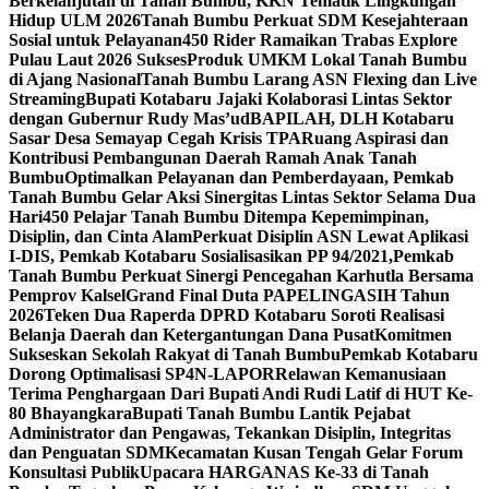
Berkelanjutan di Tanah Bumbu, KKN Tematik Lingkungan
Hidup ULM 2026
Tanah Bumbu Perkuat SDM Kesejahteraan
Sosial untuk Pelayanan
450 Rider Ramaikan Trabas Explore
Pulau Laut 2026 Sukses
Produk UMKM Lokal Tanah Bumbu
di Ajang Nasional
Tanah Bumbu Larang ASN Flexing dan Live
Streaming
Bupati Kotabaru Jajaki Kolaborasi Lintas Sektor
dengan Gubernur Rudy Mas’ud
BAPILAH, DLH Kotabaru
Sasar Desa Semayap Cegah Krisis TPA
Ruang Aspirasi dan
Kontribusi Pembangunan Daerah Ramah Anak Tanah
Bumbu
Optimalkan Pelayanan dan Pemberdayaan, Pemkab
Tanah Bumbu Gelar Aksi Sinergitas Lintas Sektor Selama Dua
Hari
450 Pelajar Tanah Bumbu Ditempa Kepemimpinan,
Disiplin, dan Cinta Alam
Perkuat Disiplin ASN Lewat Aplikasi
I-DIS, Pemkab Kotabaru Sosialisasikan PP 94/2021,
Pemkab
Tanah Bumbu Perkuat Sinergi Pencegahan Karhutla Bersama
Pemprov Kalsel
Grand Final Duta PAPELINGASIH Tahun
2026
Teken Dua Raperda DPRD Kotabaru Soroti Realisasi
Belanja Daerah dan Ketergantungan Dana Pusat
Komitmen
Sukseskan Sekolah Rakyat di Tanah Bumbu
Pemkab Kotabaru
Dorong Optimalisasi SP4N-LAPOR
Relawan Kemanusiaan
Terima Penghargaan Dari Bupati Andi Rudi Latif di HUT Ke-
80 Bhayangkara
Bupati Tanah Bumbu Lantik Pejabat
Administrator dan Pengawas, Tekankan Disiplin, Integritas
dan Penguatan SDM
Kecamatan Kusan Tengah Gelar Forum
Konsultasi Publik
Upacara HARGANAS Ke-33 di Tanah