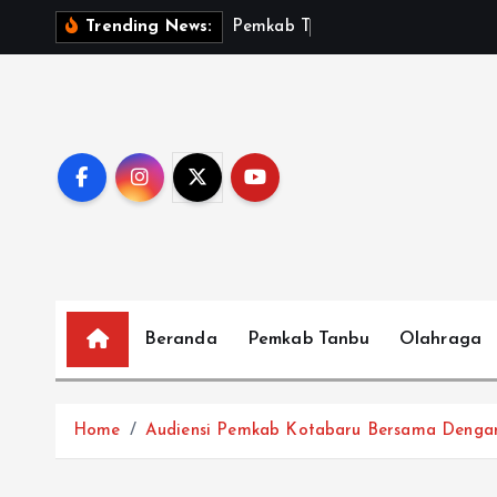
S
P
e
m
k
a
b
T
a
n
b
u
S
a
Trending News:
k
i
p
t
o
c
o
n
t
e
Beranda
Pemkab Tanbu
Olahraga
n
t
Home
Audiensi Pemkab Kotabaru Bersama Dengan