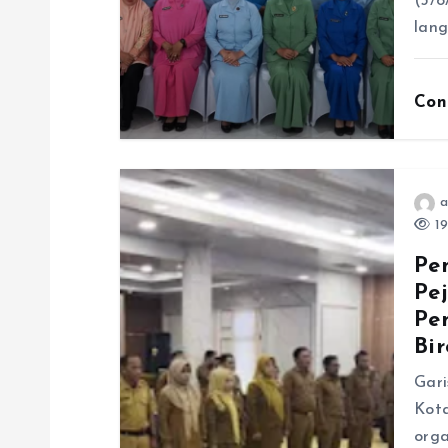
(3/
lan
s
Con
a
19
Pe
Pe
Pe
Bir
Gari
Kot
orga