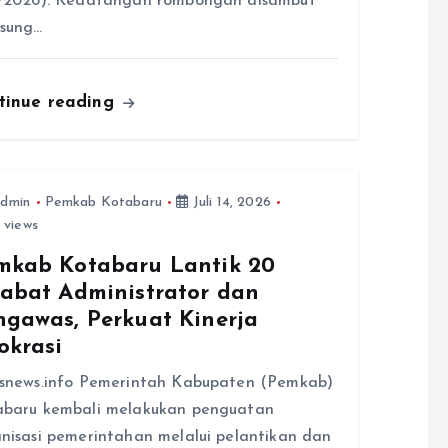
8/2026). Kedatangan rombongan disambut
gsung…
tinue reading
dmin
Pemkab Kotabaru
Juli 14, 2026
 views
mkab Kotabaru Lantik 20
jabat Administrator dan
ngawas, Perkuat Kinerja
okrasi
snews.info Pemerintah Kabupaten (Pemkab)
abaru kembali melakukan penguatan
nisasi pemerintahan melalui pelantikan dan